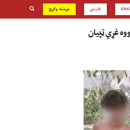
ENG
فارسی
مرسته وکړئ
ووه غړي ټپیان