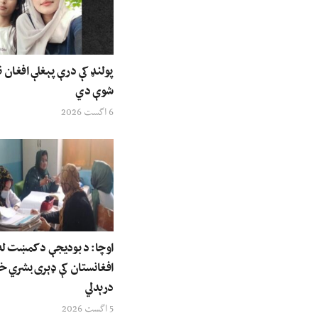
پولنډ کې درې پېغلې افغان ن
شوې دي
6 اگست 2026
اوچا: د بودیجې د کمښت له 
افغانستان کې ډېری بشري خ
درېدلي
5 اگست 2026