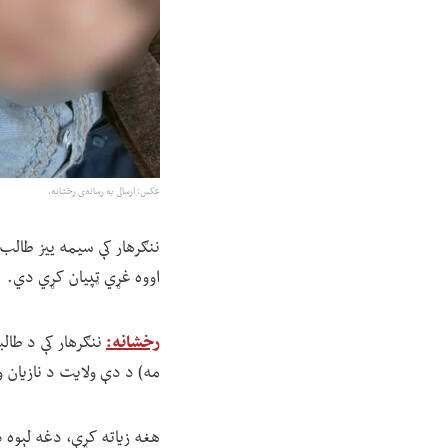
عکس: ارسالی به رسانه‌ی رخشانه.
ننګرهار کې سیمه ییز طالب 
اووه غړي ټپیان کړي دي.
رخشانه:
مه) د دې ولایت د نازیان و
هغه زیاته کړې، دغه لېوه 