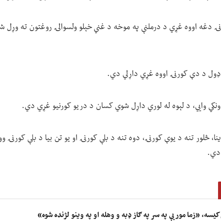
نۍ دغه اووه غړي د درملنې په موخه د غني خېلو ولسوالۍ روغتون ته وړل شو
 ډول د دې کورنۍ اووه غړي داړلي دي.
نکي وايي، د لېوه له لوري داړل شوي کسان د دریو کورنیو غړي دي.
، څلور تنه د یوې کورنۍ، دوه تنه د بلې کورنۍ او یو تن بیا د بلې کورنۍ وو
 دي.
 کیسه، «زما مور یې په سر په ګاز ډبه و وهله او په وینو لژنده شوه»