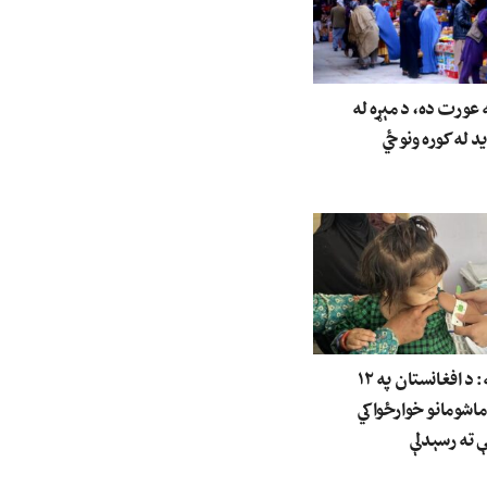
عورت ده، د مېړه له
ید له کوره ونوځي
ملګري ملتونه: د افغانستان په ۱۲
 ماشومانو خوارځواکي
 ته رسېدلې