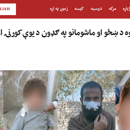
باړه
مرکه
دوسیه
کیسه
زموږ په اړه
LISH
وه د ښځو او ماشومانو په ګډون د یوې کورنۍ ا