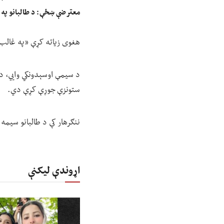
معترضې ښځې: د طالبانو په بی
هغوی زیاته کړې «په غالب 
د سیمې اوسېدونکي وايي، د 
ستونزې جوړې کړې دي.
ننګرهار کې د طالبانو سیمه ی
اړوندې لیکنې