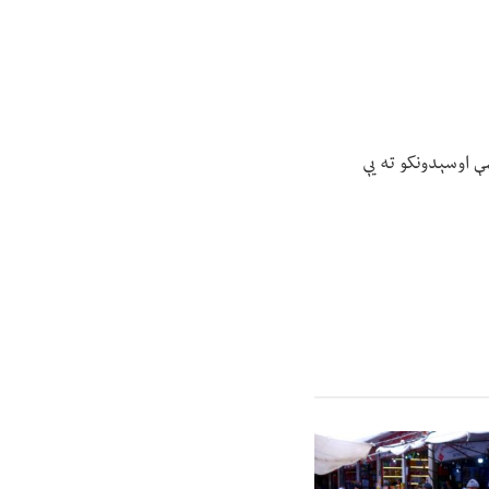
ې اوسېدونکو ته یې