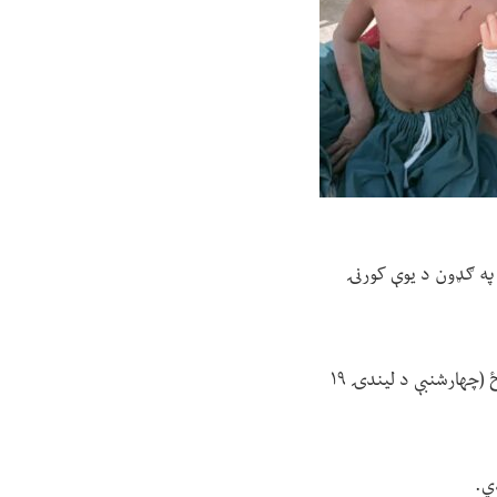
و په ګډون د یوې کورنۍ
ننګرهار کې د طالبانو د عامې روغتیا ریاست ویاند نقیب الله رحیمي ویلي، دغه پېښه تېره ورځ (چهارشنبې د لیندۍ ۱۹
ي.