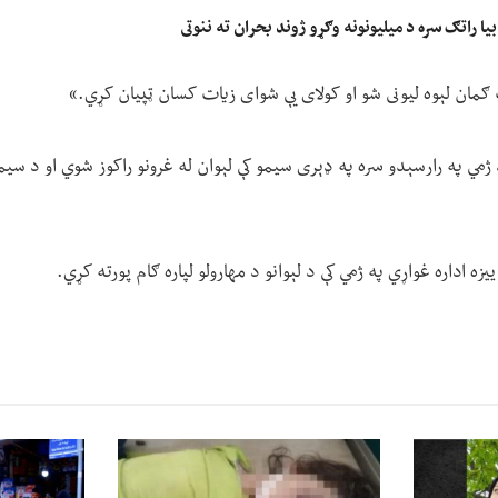
ا راتګ سره د میلیونونه وګړو ژوند بحران ته ننوتی
ګمان لېوه لیونی شو او کولای یې شوای زیات کسان ټپیان کړي.»
ژمي په رارسېدو سره په ډېری سیمو کې لېوان له غرونو راکوز شوي او د سیم
یزه اداره غواړي په ژمي کې د لېوانو د مهارولو لپاره ګام پورته کړي.