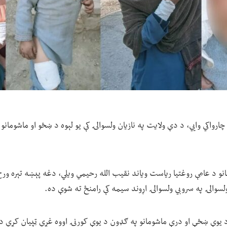
چارواکي وايي، د دې ولایت په نازیان ولسوالۍ کې یو لېوه د ښځو او ماشومان
لسوالۍ په سروبي ولسوالۍ اړوند سیمه کې رامنځ ته شوې ده.
د یوې ښځې او درې ماشومانو په ګډون د یوې کورنۍ اووه غړي ټپیان کړي د