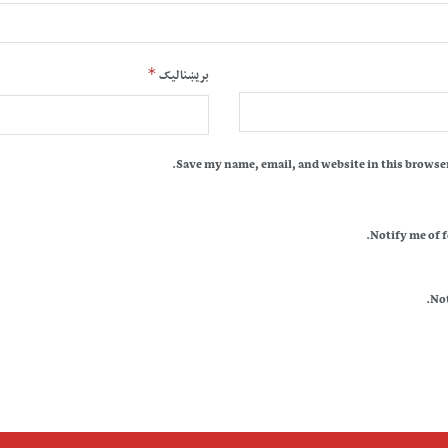
*
بریښنالیک
Save my name, email, and website in this browser
Notify me of 
Not