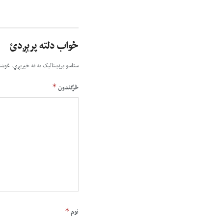
ځواب دلته پرېږدئ
ستاسو برېښناليک به نه خپريږي.
غوښت
*
څرگندون
*
نوم