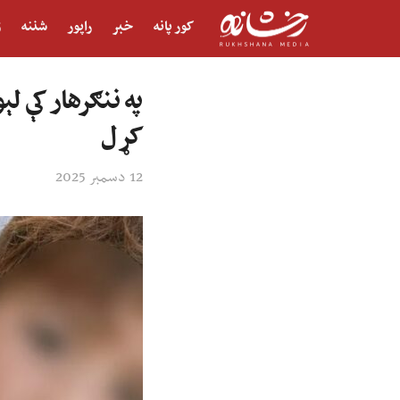
کور پانه
خبر
راپور
شننه
ژ
په ننګرهار کې لې
کړل
12 دسمبر 2025