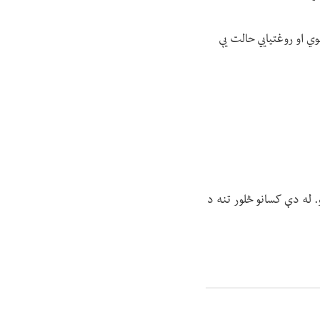
ي او روغتیايي حالت یې
. له دې کسانو څلور تنه د