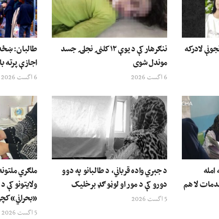
جونې لادرکه
ننګرهار کې د یوې ۱۲ کلنۍ نجلۍ جسد
طالبان: ښځه 
موندل شوی
اجازې پرته با
6 اگست 2026
6 اگست 2026
امله
د جبري واده قرباني، د طالبانو په دوو
دمات لا هم
دورو کې د مور او لوڼو ګډ برخلیک
ولایتونو کې د
«بحراني» کچې
5 اگست 2026
5 اگست 2026