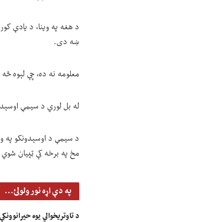
د هغه په وینا، د یادې کور
ښه دی.
معلومه نه ده، چې لېوه څه
له بل لوري د سیمې اوسېدو
د سیمې د اوسېدونکو په وینا
مخ په برخه کې ټپیان شوي
په دې اړه نور ولولئ...
د تاوتریخوالي یوه حیرانوونکې