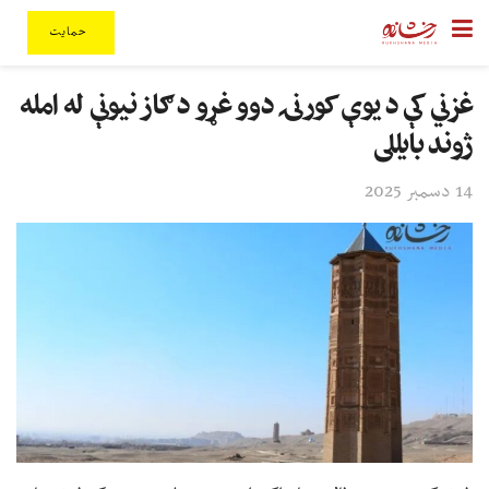
حمایت
غزني کې د یوې کورنۍ دوو غړو د ګاز نیونې له امله
ژوند بایللی
14 دسمبر 2025