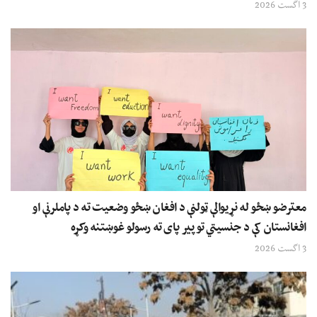
3 اگست 2026
معترضو ښځو له نړیوالې ټولنې د افغان ښځو وضعیت ته د پاملرنې او
افغانستان کې د جنسیتي توپیر پای ته رسولو غوښتنه وکړه
3 اگست 2026