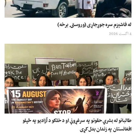
له فاشېزم سره جوړجاړی (وروستۍ برخه)
4 اگست 2026
طالبانو له بشري حقونو په سرغړونې او د خلکو د آزادیو په ځپلو
افغانستان په زندان بدل کړی