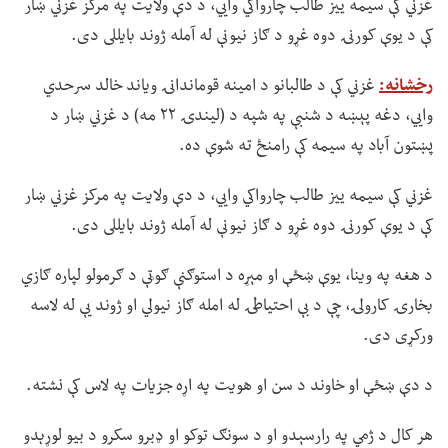
غزني کې سیمه ییز طالب چارواکي وايي، د دې ولایت په مرکز غزني ښار
کې د یوې کورنۍ دوه غړو د ګاز نیونې له آمله ژوند بایللی دی.
رخشانه:
غزني کې د طالبانو د امینه قوماندانۍ ویاند خالد سرحدي
وايي، دغه پېښه د شنبې په شپه د (لیندۍ ۲۲ مه) د غزني ښار د
پښتون آباد په سیمه کې رامنځ ته شوې ده.
غزني کې سیمه ییز طالب چارواکي وايي، د دې ولایت په مرکز غزني ښار
کې د یوې کورنۍ دوه غړو د ګاز نیونې له آمله ژوند بایللی دی.
د هغه په وینا، یوې ښځې او مېړه د استوګنې ګوټې د ګرمولو لپاره ګازي
بخارۍ کارولۍ، چې د بې احتیاطۍ له امله ګاز نیولي او ژوند یې له لاسه
ورکړی دی.
د دې ښځې او خاوند د سن او هویت په اړه جزیات په لاس کې نشته.
هر کال د ژمي په رارسېدو او د سونګ توکو او ډبرو سکرو د بیو لوړېدو