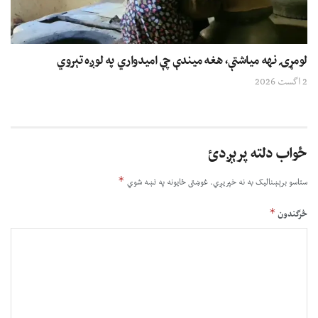
لومړۍ نهه میاشتې، هغه میندې چې امیدواري په لوږه تېروي
2 اگست 2026
ځواب دلته پرېږدئ
*
ستاسو برېښناليک به نه خپريږي.
غوښتى ځایونه په نښه شوي
*
څرگندون