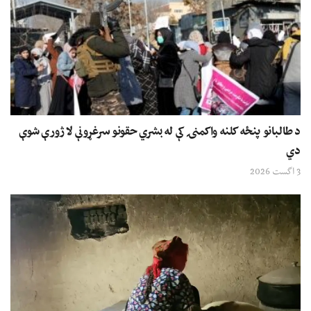
د طالبانو پنځه کلنه واکمنۍ کې له بشري حقونو سرغړونې لا ژورې شوې
دي
3 اگست 2026