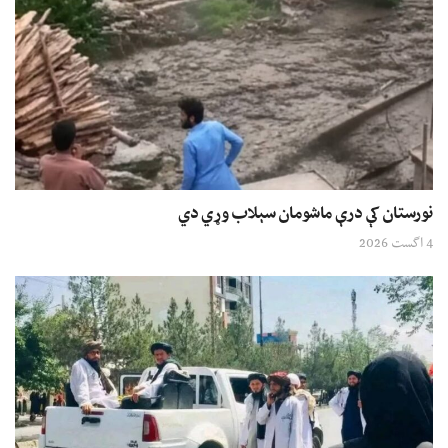
نورستان کې درې ماشومان سېلاب وړي دي
4 اگست 2026