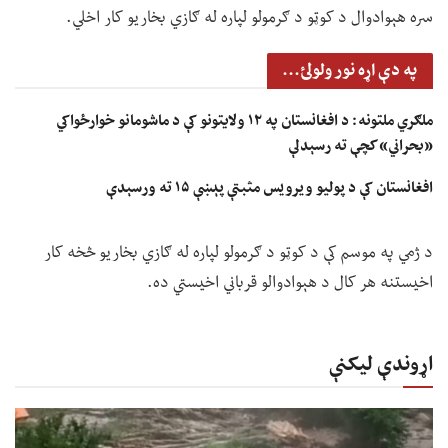
سره هېوادوال د کوټو د ګرمولو لپاره له ګازي بخاریو کار اخلي.
په دې اړه نور ولولئ...
ملګري ملتونه: د افغانستان په ۱۲ ولایتونو کې د ماشومانو خوارځواکي
«بحراني» کچې ته رسېدلې
افغانستان کې د پولیو ویرویس مثبتې پېښې ۱۵ ته ورسېدې
د ژمي په موسم کې د کوټو د ګرمولو لپاره له ګازي بخاریو څخه کار
اخیستنه هر کال د هېوادوالو قرباني اخیستي ده.
اړوندې لیکنې