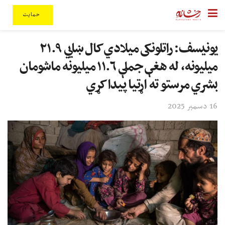
حمایت
یونیسف: راتلونکی میلادي کال ښايي ۲۱.۹
میلیونه، له هغې جملې ۱۱.۶ میلیونه ماشومان
بشري مرستو ته اړتیا پیدا کړي
16 دسمبر 2025