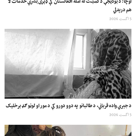
اوچا: د بودیجې د کمښت له امله افغانستان کې ډېری بشري خدمات لا
هم درېدلي
5 اگست 2026
د جبري واده قرباني، د طالبانو په دوو دورو کې د مور او لوڼو ګډ برخلیک
5 اگست 2026