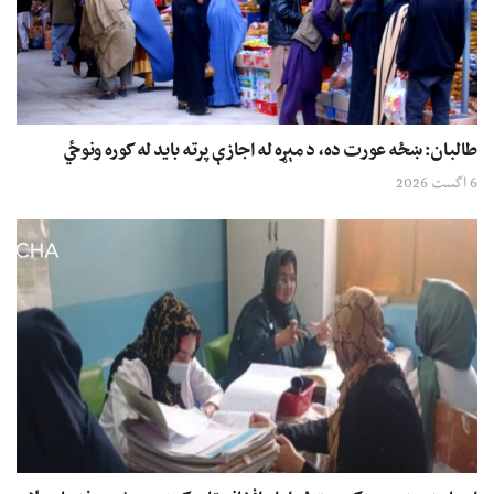
طالبان: ښځه عورت ده، د مېړه له اجازې پرته باید له کوره ونوځي
6 اگست 2026