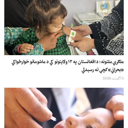
ملګري ملتونه: د افغانستان په ۱۲ ولایتونو کې د ماشومانو خوارځواکي
«بحراني» کچې ته رسېدلې
5 اگست 2026