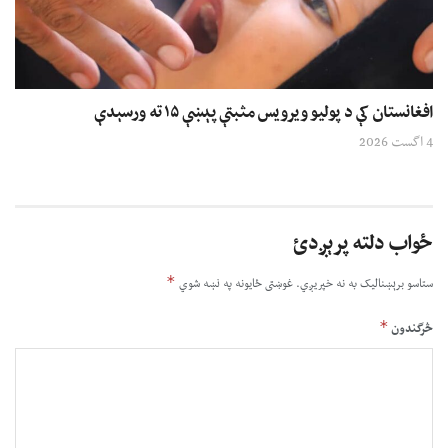
افغانستان کې د پولیو ویرویس مثبتې پېښې ۱۵ ته ورسېدې
4 اگست 2026
ځواب دلته پرېږدئ
*
ستاسو برېښناليک به نه خپريږي.
غوښتى ځایونه په نښه شوي
*
څرگندون