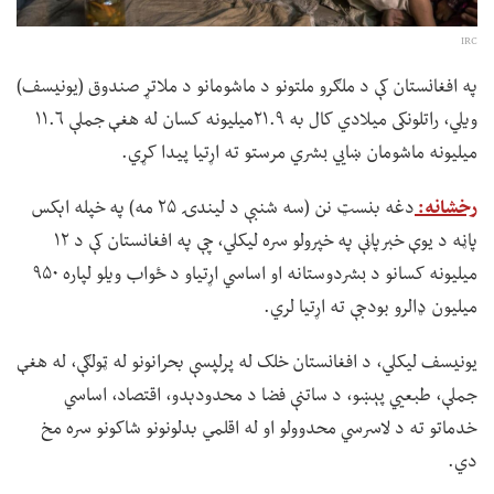
IRC
په افغانستان کې د ملګرو ملتونو د ماشومانو د ملاتړ صندوق (یونیسف)
ویلي، راتلونکی میلادي کال به ۲۱.۹میلیونه کسان له هغې جملې ۱۱.۶
میلیونه ماشومان ښايي بشري مرستو ته اړتیا پیدا کړي.
رخشانه:
دغه بنسټ نن (سه شنبې د لیندۍ ۲۵ مه) په خپله اېکس
پاڼه د یوې خبرپاڼې په خپرولو سره لیکلي، چې په افغانستان کې د ۱۲
میلیونه کسانو د بشردوستانه او اساسي اړتیاو د ځواب ویلو لپاره ۹۵۰
میلیون ډالرو بودجې ته اړتیا لري.
یونیسف لیکلي، د افغانستان خلک له پرلپسې بحرانونو له ټولګې، له هغې
جملې، طبعیي پېښو، د ساتنې فضا د محدودېدو، اقتصاد، اساسي
خدماتو ته د لاسرسي محدوولو او له اقلمي بدلونونو شاکونو سره مخ
دي.