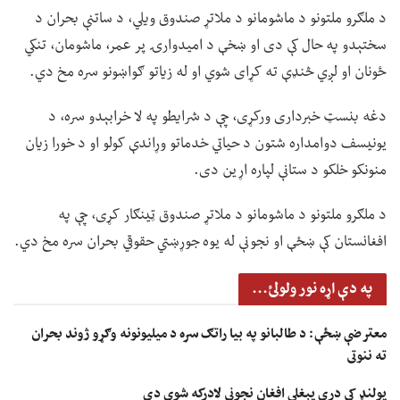
د ملګرو ملتونو د ماشومانو د ملاتړ صندوق ویلي، د ساتنې بحران د
سختېدو په حال کې دی او ښخې د امیدوارۍ پر عمر، ماشومان، تنکي
ځونان او لږي څنډې ته کړای شوي او له زیاتو ګواښونو سره مخ دي.
دغه بنسټ خبرداری ورکړی، چې د شرایطو په لا خرابېدو سره، د
یونیسف دوامداره شتون د حیاتي خدماتو وړاندې کولو او د خورا زیان
منونکو خلکو د ستانې لپاره اړین دی.
د ملګرو ملتونو د ماشومانو د ملاتړ صندوق ټینګار کړی، چې په
افغانستان کې ښځې او نجونې له یوه جوړښتي حقوقي بحران سره مخ دي.
په دې اړه نور ولولئ...
معترضې ښځې: د طالبانو په بیا راتګ سره د میلیونونه وګړو ژوند بحران
ته ننوتی
پولنډ کې درې پېغلې افغان نجونې لادرکه شوې دي