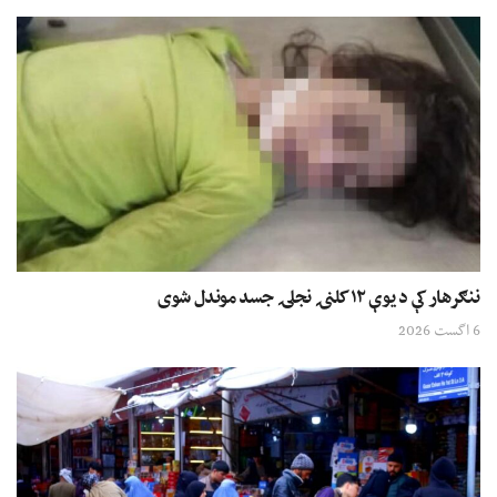
ننګرهار کې د یوې ۱۲ کلنۍ نجلۍ جسد موندل شوی
6 اگست 2026