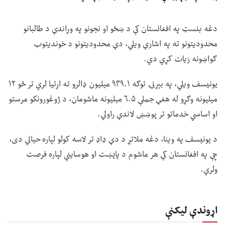
دغه بنسټ په افغانستان کې د ښځو او نجونو په وړاندې د طالبانو
محدودیتونو ته په اشارې ویلي، دې محدودیتونو د خوندیتوب
ګواښونه زیات کړي دي.
یونیسف ویلي، په بېړنۍ توګه ۹۴۹.۱ میلیون ډالرو ته اړتیا لري تر څو ۱۲
میلیونه وګړو له هغې جملې ۶.۵ میلیونه ماشومان، د ژوغورونکو مرستو
او اساسي خدماتو تر پوښښ لاندې راولي.
د یونیسف په وینا، دغه ملاتړ د دې ډاډ تر لاسه کولو لپاره حیاتي دی،
چې په افغانستان کې هر ماشوم د پایښت او هوساینې لپاره فرصت
ولري.
اړوندې لیکنې