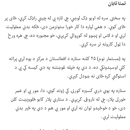
تمنا تابان
په سختۍ سره له اوبو ډک لوښي، چې تازه یې له چینې راډک کړي، ځای پر
ځای کوي. د هغې لپاره دا کار خورا ستونزمن دی، ځکه بدني معلولیت
لري او د لاس او پښوو له کوږوالي کړېږي، خو مجبوره ده، چې هره ورځ
دا ټول کارونه تر سره کړي.
په (مستعار نوم) ۲۵ کلنه ستاره د افغانستان د مرکز د یوه لرې پراته
کلي اوسېدونکې ده، د دې په خپله غوښتنه په دې کیسه کې یې د
استوګنې کره ځای نه ښودل کېږي.
ستاره په یوې درې کسیزه کورنۍ کې ژوند کوي، دا، مور یې او عمر
خوړلی پلار، چې له ناروغۍ کړېږي. د ستارې پلار کابو څلووېښت کلن
دی، خو د خوځېدو توان نه لري او مور یې هم د دې په څېر بدني
معلولیت لري.