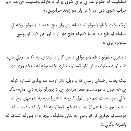
معلولیت له حقونو هم بې برخې شوي یو او د خاوند وضعیت مې هم ډېر
خراب شوی دی، ورځ تر بلې مو ژوند خرابېږي.»
نېک بخت خپلو لاسونو ته په اشارې وايي، چې هغه د لاسونو برخه کې
معلوله او فلج ده: «زما لاسونه فلج دي او د لور مې لاس او پېښې
ستونزه لري.»
د بشري حقونو د فعالانو ټولنې د سږ کال د لیندۍ په ۱۲ مه ویلي دي،
طالبانو د معلولیت لرونکو کسانو ملاتړي خدمتونه له منځه وړي دي.
نېک بخت رخشانې رسنۍ ته و ویل: «تر اوسه مو یوازې ننداره کوله،
چې څه ډول د موسساتو هغه مرستې چې د بېوزلو لپاره دي، ماړه خلک
اخلي، موسسات هم خپل ټول کارونه د شورا سره په همغږۍ مخ ته
وړي، زموږ شورا هم تل زموږ په څېر کسانو په فکر کې نه ده، موږ له
موسساتو غواړي تر څو زموږ په شان معلوله، بېچاره او بېوزله کسانو ته
پاملرنه وکړي.»