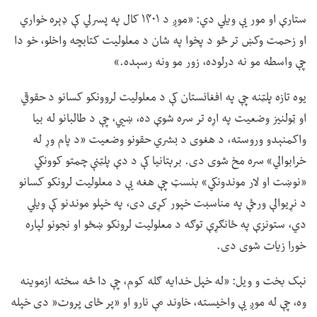
ستارې او مور یې ویلي دي: «موږ د ۱۴۰۱ کال په پسرلي کې ډېره خواري
او زحمت وکښ تر څو د پخوا په شان د معلولیت کتابچه واخلو، خو دا
چې واسطه مو نه درلوده، زور مو ونه رسېده.»
یوه تازه پلټنه چې په افغانستان کې د معلولیت لروونکو کسانو د حقوقي
او ټولنیز وضعیت په اړه تر سره شوې ده، ښيي، چې د طالبانو له بیا
واکمنېدو وروسته، د هغوی د بشري حقونو وضعیت «د پام وړ له
خرابوالي» سره مخ شوی دی. برېتانیا کې د دې پلټنې چمتو کوونکي
«نوښت او لار موندونکي» بنسټ چې هغه یې د معلولیت لرونکو کسانو
د نړیوالې ورځې په مناسبت خپور کړی دی، په خپلو موندنو کې ویلي
دي، ستونزې په ځانګړې توګه د معلولیت لرونکو ښځو او نجونو لپاره
خورا زیات شوی دی.
نېک بخت و ویل: «له خپل خدایه ګله کوم، چې دا څه سخته ازموینه
وه، چې له موږ یې واخیسته، خاوند مې نارو او «پر ځای پروت« دی خپله