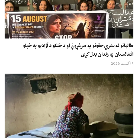
طالبانو له بشري حقونو په سرغړونې او د خلکو د آزادیو په ځپلو
افغانستان په زندان بدل کړی
3 اگست 2026