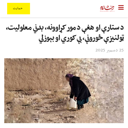
حمایت
د ستارې او هغې د مور کړاوونه، بدني معلولیت،
ټولنیزې ځورونې، بې کوري او بېوزلي
25 دسمبر 2025