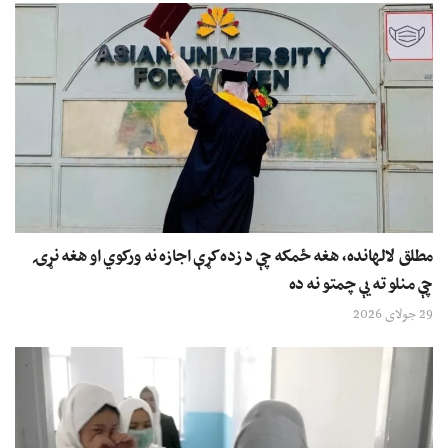
مطلق لالهانده، هغه ځمکه چې د زده کړې اجازه نه ورکوي او هغه نړۍ
چې منلو ته یې چمتو نه ده
29 جولای 2026