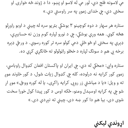
مې لاسونه فلج دي، لور مې له لاسو او پښو، دا د ژوند څه خوارۍ او
سختۍ دي، چې خدای زموږ په سر راوستې دي.»
ستاره هر سهار د دوه کوچینو ۳ بوشکې بټریو سره له چینې د اوبو راوړلو
هڅه کوي. هغه وړې بوشکې، چې د نورو لپاره کوم وزن نه حسابېږي،
ډېرې په سختۍ او څو ځلې دمې کولو سره تر کوره رسوي. د ورځې ډېره
برخه یې هم د سونګ لپاره د خځلو راټولولو ته ځانګړې کړې ده.
ستاره وايي: «مخکې له دې، چې ایران او پاکستان افغان کډوال راوباسي،
زموږ کور کرایه نه درلوده، کله چې کډوال زیات شول، د کور خاوند موږ
ته و ویل: «یا د میاشتې زر روپۍ کرایه راکړۍ، یا له کوره ووځۍ» موږ اړ
شو چې په کرایه اوسېدل ومنو، ځکه اوس د کور پیدا کول خورا سخت
شوی دی، بیا هم دا کور ښه دی، چینې ته نېږدې دی.»
اړوندې لیکنې