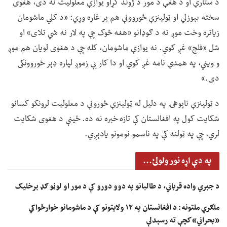
د ستارې او د هغې د مور د ژوند کړاو یوازې معلولیت نه دی، هغوی
سخته بېوزلي او ټولینزې ځوروونې هم پر غاړه وړي: «د کلي ماشومان
زیاتره وخت موږ ته د ګوډانو «هغه څوک چې په لار نه شي تلای» او
شل «فلج» غږ کوي. نه یوازې ماشومان، کله چې د هغوی لویان هم موږ
و ویني، په همدې نامه غږ کوي او دا کار یې زموږ لپاره ډېر ځوروونکی
دی.»
د ټولینزې ناپوهۍ په دلیل له ټولینزې ځورونې د معلولیت لرونکو کسانو
شکایت کول په افغانستان کې تازه خبره نه ده. ځینې د هغوی شکایت
لري، چې په ټولنه کې په ناسمو نومونو یادېږي.
په دې اړه نور ولولئ...
د جبري واده قرباني، د طالبانو په دوو دورو کې د مور او لوڼو ګډ برخلیک
ملګري ملتونه: د افغانستان په ۱۲ ولایتونو کې د ماشومانو خوارځواکي
«بحراني» کچې ته رسېدلې