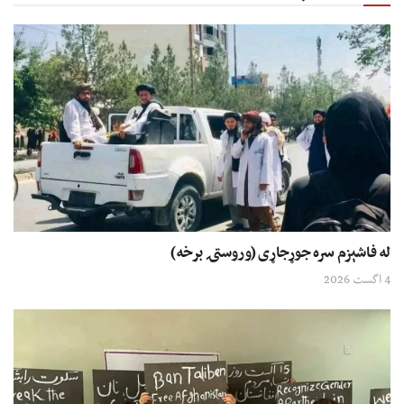
له فاشېزم سره جوړجاړی (وروستۍ برخه)
4 اگست 2026