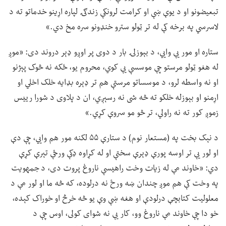
تبعیضونو او د یوې ښې او کرامت لرونکې زندګۍ لپاره اړینو خدماتو ته د
لاسرسي په برخه کې له تر ټولو سترو خنډونو سره مخ دي.»
ستاره او مور یې وايي، د بېوزلۍ بار د دوی پر اوږو ډېر دروند دی: «موږ
له هغو ټولو مرستو چې موسسې یې کوي، محروم یو، ځکه نه څوک پېژنو
او نه واسطه لرو، د موسساتو مرستې هم تر ډېره بډایه خلک اخلي او
اړمنو او بېوزله خلکو ته څه شی نه رسېږي، ان د پلاوی د شورا رییس
زموږ کور ته نه راولي، تر څو مو سروې کړي.»
د نېک بخت په (مستعار نوم) د ستارې ۵۵ لکنه مور هم وايي، چې دې
او لور یې تر اوسه پورې ډېرې سختې او له کړاوه ډکې ورځې تېرې کړې
دي: «خاوند مې له زیات وخت راهیسې ناروغ پروت دی، د جمهویت
په وخت کې هم موږ چندان ښه ورځ نه درلوده، که څه ما او لور مې د
معلولیت کتابچې درلودې او هغه ښې وې یو څه خرڅ او خوراک کېده،
خو دا چې خاوند مې ناروغ وو، کار یې نه شوای کولی، اوس چې د