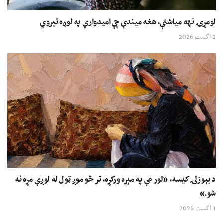
لومړۍ نهه میاشتې، هغه میندې چې امیدواري په لوږه تېروي
2 اگست 2026
د بېوزلۍ کیسه، «لور مې په مېړه ورکړه، تر څو موږ ټول له لوږې مړه نه
شو.»
1 اگست 2026