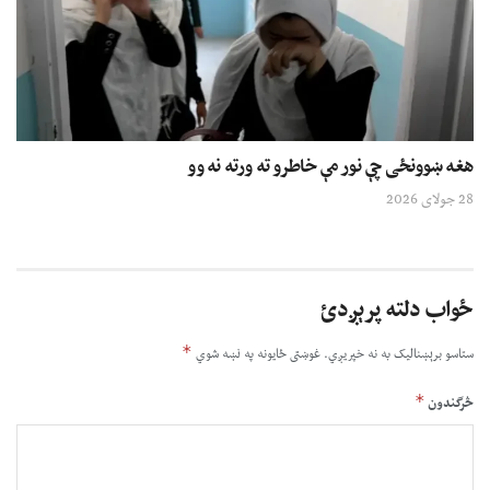
هغه ښوونځی چې نور مې خاطرو ته ورته نه وو
28 جولای 2026
ځواب دلته پرېږدئ
*
ستاسو برېښناليک به نه خپريږي.
غوښتى ځایونه په نښه شوي
*
څرگندون