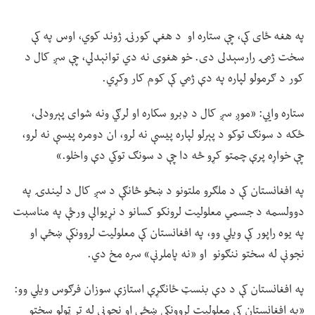
په هغه ځای کې، چې ستاره او د هغې کورنۍ ژوند کوي، اوس په کې
سخت ژمۍ رارسېدلی دی. خو هغوی نه دي توانېدلي، چې سږ کال د
کور د ګرمولو لپاره په دې ژمي کې کوم کار وکړي.
ستاره وايي: «موږ سږ کال د ډبرو سکاره او لرګي ونه شوای پېرودلی،
ځکه د سونګ توکو د پېرلو لپاره پیسې نه لرو، ان دومره پیسې نه لرو،
چې خواړه پرې چمتو کړو څه دا چې د سونګ توکي دې واخلو.»
په افغانستان کې د ملګرو ملتونو د ښځو څانګې د سږ کال د لیندۍ په
دوولسمه د جسمي معلولیت لرونکو کسانو د نړیوالې ورځې په مناسبت
په یوه راپور کې ویلي وو، په افغانستان کې معلولیت لروونکې ښځې او
نجونې له سختو ننګونو او «نه پاملرنې» سره مخ دي.
په افغانستان کې د دې بنسټ ځانګړې استازې سوزان فرګوس ویلي وو:
«په افغانستان کې معلولیت لروونکې ښځې او نجونې له تر ټولو سختو