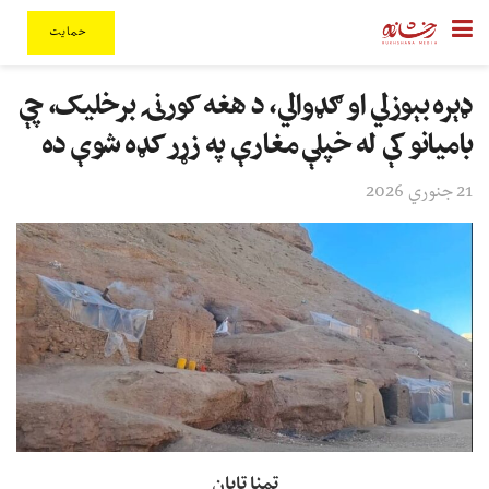
حمایت
ډېره بېوزلي او ګډوالي، د هغه کورنۍ برخلیک، چې
بامیانو کې له خپلې مغارې په زړر کډه شوې ده
21 جنوري 2026
تمنا تابان