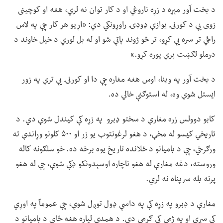
د بخت آور مېړه د زړه ناروغي او د کار توان نه لري، هغه او کوچینی
زوی یې د کورنۍ یوازې ډوډۍ راوړونکي دي: «اړیو هر کار چې په لاس
راځي تر سره یې کړو، تر څو ژوند پاتې شو او له بل لوري د خپل خاوند د
درملو لګښت پرې پوره کړو.»
د بخت آور په وینا، اوس هغه مغاره چې دا او کورنۍ یې ترې په زور
ایستل شوې وه، له استوګنې خالي ده.
کابو دوولس زره مغارې د سختو ډبرو په زړه کې کیندل شوې دي. د
تاریخي کیسو له مخې، د هغو لرغونتوب یو زر او ۵۰۰ کلونو وړاندې ته
ورګرځي، چې د بامیانو د ځلانده تاریخ یوه برخه ده. خو سلګونه کاله
وروسته، دغه مغارې له هغو ناچاره اوسېدونکو ډکې شوې، چې له هغو
پرته بله سرپناه نه لري.
مغارې د ډبرو په زړه کې په داسې ډول توږل شوې، چې عمومآ په اوړي
کې سړې او په ژمي کې ګرمې دي. د همدې لپاره هغه ځای د بامیانو د