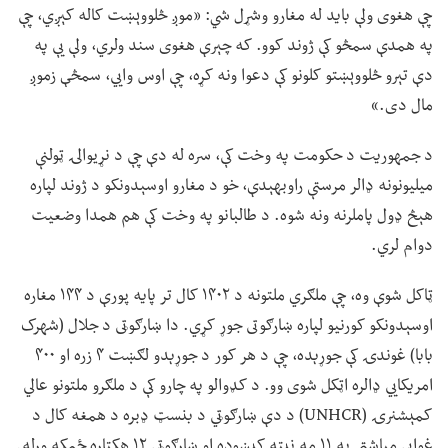
چې هغوی ولې باید له مغارو وشړل شي: «موږ څلووېښت کاله کېږي، چې
په همدې سمڅو کې ژوند کوو. که چېرې هغوی سند ولري، ولې یې په
دې تېرو څلووېښتو کلونو کې دعوا ونه کړه، چې اوس وايي، سمڅې زموږ
مال دی.»
د جمهوریت د حکومت په وخت کې، سره له دې چې د نړیوالۍ ټولنې
میلیونونه ډالر مرستې راوبهېدې، خو د مغارو اوسېدونکو د ژوند لپاره
هېڅ ډول پاملرنه ونه شوه. د طالبانو په وخت کې هم همدا وضعیت
دوام لري.
ټاکل شوې وه، چې ملګري ملتونه د ۱۴۰۲ کال تر پایه پورې د ۱۴۴ مغاره
اوسېدونکو کورنیو لپاره ښارګوتی جوړ کړي. دا ښارګوټی د جلال (شهرک
بابا) غوندۍ کې جوړېده، چې د هر کور د جوړېدو لګښت ۴ زره او ۴۰۰
امریکايي ډالره اټکل شوی وو. د کډوالو په چارو کې د ملګرو ملتونو عالي
کمېشنرۍ (UNHCR) د دې ښارګوټي د بنسټ ډبره د همغه کال د
غوايي میاشتې په ۱۱ مه نېټه کېښوده او ښارګوټي ۱۲ هکتاره ځمکه وړله.