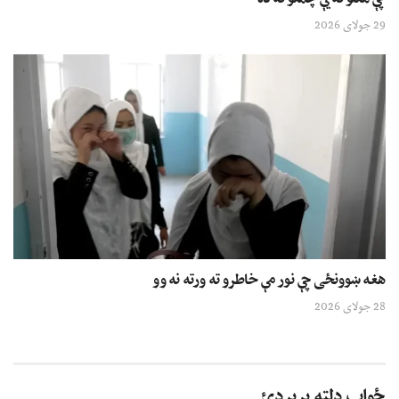
29 جولای 2026
هغه ښوونځی چې نور مې خاطرو ته ورته نه وو
28 جولای 2026
ځواب دلته پرېږدئ