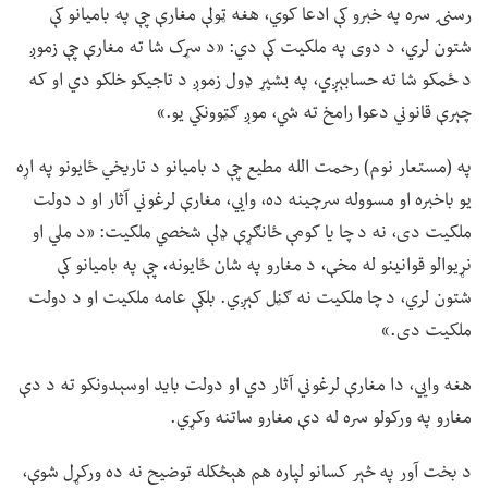
رسنۍ سره په خبرو کې ادعا کوي، هغه ټولې مغارې چې په بامیانو کې
شتون لري، د دوی په ملکیت کې دي: «د سړک شا ته مغارې چې زموږ
د ځمکو شا ته حسابېږي، په بشپړ ډول زموږ د تاجیکو خلکو دي او که
چېرې قانوني دعوا رامخ ته شي، موږ ګټوونکي یو.»
په (مستعار نوم) رحمت الله مطیع چې د بامیانو د تاریخي ځایونو په اړه
یو باخبره او مسووله سرچینه ده، وايي، مغارې لرغوني آثار او د دولت
ملکیت دی، نه د چا یا کومې ځانګړې ډلې شخصي ملکیت: «د ملي او
نړیوالو قوانینو له مخې، د مغارو په شان ځایونه، چې په بامیانو کې
شتون لري، د چا ملکیت نه ګڼل کېږي. بلکې عامه ملکیت او د دولت
ملکیت دی.»
هغه وايي، دا مغارې لرغوني آثار دي او دولت باید اوسېدونکو ته د دې
مغارو په ورکولو سره له دې مغارو ساتنه وکړي.
د بخت آور په څېر کسانو لپاره هم هېڅکله توضیح نه ده ورکړل شوې،