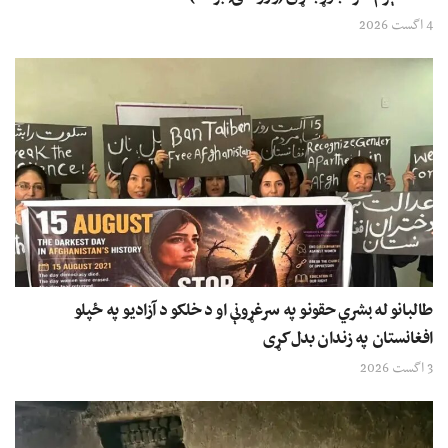
4 اگست 2026
طالبانو له بشري حقونو په سرغړونې او د خلکو د آزادیو په ځپلو
افغانستان په زندان بدل کړی
3 اگست 2026