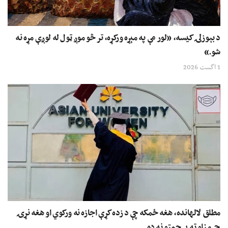
د بېوزلۍ کیسه، «لور مې په مېړه ورکړه، تر څو موږ ټول له لوږې مړه نه
شو.»
1 اگست 2026
مطلق لالهانده، هغه ځمکه چې د زده کړې اجازه نه ورکوي او هغه نړۍ
چې منلو ته یې چمتو نه ده