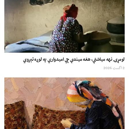
لومړۍ نهه میاشتې، هغه میندې چې امیدواري په لوږه تېروي
2 اگست 2026