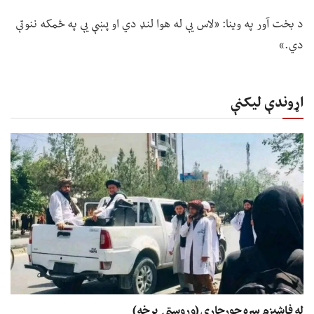
د بخت آور په وینا: «لاس یې له هوا لنډ دي او پښې يې په ځمکه ننوتې
دي.»
اړوندې لیکنې
له فاشېزم سره جوړجاړی (وروستۍ برخه)