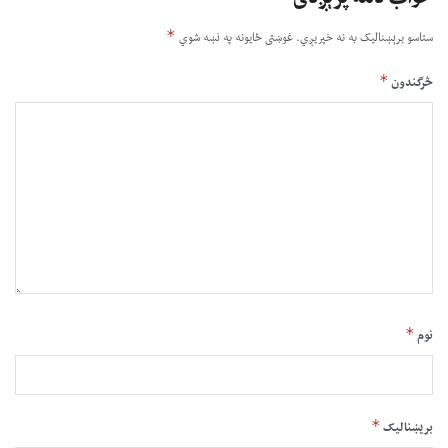
*
ستاسو برېښناليک به نه خپريږي.
غوښتى ځایونه په نښه شوي
*
څرگندون
*
نوم
*
بریښنالیک