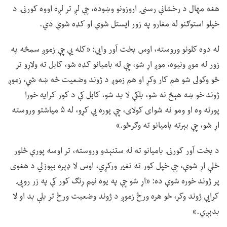
هغه مهال د رخشانې رسنۍ اروزونو وښوده، چې لږ تر لږه اووه کورنۍ د
خپلو استوګنو له مغارو په زور ایستل شوې او کډه شوې دي.
له دوه کلونو وروسته، اوس بخت آور وايي: «کله یې چې زموږ سمڅه په
زور له موږ ونیوه، موږ اړ شو، چې له بامیانو کډه شو، کابل ته ولاړو تر
څو وکولی شو هم کار وکړ او هم زموږ د ژوند وضعیت څه ښه شي، زموږ
ژوند خو ښه هېڅ نه شو، بلکې لا بد شو، کابل کې د کور کرایه خورا
پورته وه او ومو نه شوای کولای، چې پوره یې کړو، له ۵ میاشتو وروسته
اړ شو، چې بېرته بامیانو ته وګرځو.»
د بخت آور کورنۍ بامیانو ته له ستنېدو وروسته، تر اوسه پورې څلور
ځلې اړ شوې، چې خپل کور ته تغیر ورکړي، اوس لا ډېره بېوزلي د هغوی
پر ژوند خوره شوې ده: «اړ شو چې په یوه نیم ړنګ کور کې په زر روپۍ
کرایې ژوند وکړ، خو هره ورځ زموږ د ژوند وضعیت ورځ تر بلې بد او لا
بدېږي.»