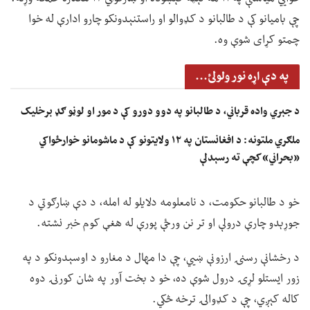
چې بامیانو کې د طالبانو د کډوالو او راستنېدونکو چارو ادارې له خوا
چمتو کړای شوې وه.
په دې اړه نور ولولئ...
د جبري واده قرباني، د طالبانو په دوو دورو کې د مور او لوڼو ګډ برخلیک
ملګري ملتونه: د افغانستان په ۱۲ ولایتونو کې د ماشومانو خوارځواکي
«بحراني» کچې ته رسېدلې
خو د طالبانو حکومت، د نامعلومه دلایلو له امله، د دې ښارګوتي د
جوړېدو چارې درولې او تر نن ورځې پورې له هغې کوم خبر نشته.
د رخشانې رسنۍ ارزونې ښيي، چې دا مهال د مغارو د اوسېدونکو د په
زور ایستلو لړۍ درول شوې ده، خو د بخت آور په شان کورنۍ دوه
کاله کېږي، چې د کډوالۍ ترخه څکي.