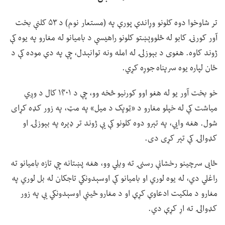
تر شاوخوا دوه کلونو وړاندې پورې په (مستعار نوم) د ۵۳ کلنې بخت
آور کورنۍ کابو له څلووېښتو کلونو راهیسې د بامیانو له مغارو په یوه کې
ژوند کاوه. هغوی د بېوزلۍ له امله ونه توانېدل، چې په دې موده کې د
ځان لپاره یوه سرپناه جوړه کړي.
خو بخت آور یو له هغو اوو کورنیو څخه وو، چې د ۱۴۰۱ کال د وږي
میاشت کې له خپلو مغارو د «ټوپک د میل» په مټ، په زور کډه کړای
شول. هغه وايي، په تېرو دوه کلونو کې یې ژوند تر ډېره په بېوزلۍ او
کډوالۍ کې تېر کړی دی.
ځايی سرچینو رخشانې رسنۍ ته ویلي وو، هغه پښتانه چې تازه بامیانو ته
راغلي دي، له یوه لوري او بامیانو کې اوسېدونکي تاجکان له بل لوري په
مغارو د ملکیت ادعاوې کړې او د مغارو ځینې اوسېدونکي یې په زور
کډوالۍ ته اړ کړې دي.