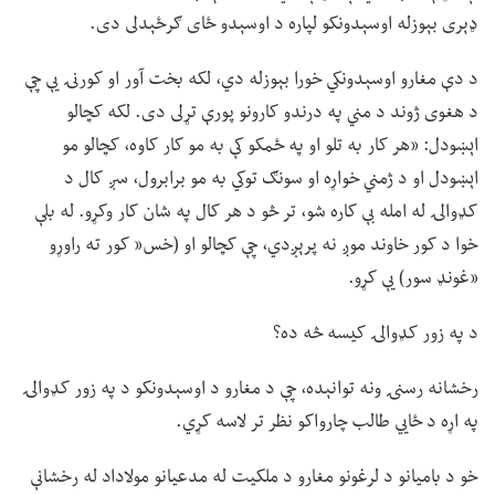
ډېری بېوزله اوسېدونکو لپاره د اوسېدو ځای ګرځېدلی دی.
د دې مغارو اوسېدونکي خورا بېوزله دي، لکه بخت آور او کورنۍ یې چې
د هغوی ژوند د مني په درندو کارونو پورې تړلی دی. لکه کچالو
اېښودل: «هر کار به تلو او په ځمکو کې به مو کار کاوه، کچالو مو
اېښودل او د ژمني خواړه او سونګ توکي به مو برابرول، سږ کال د
کډوالۍ له امله بې کاره شو، تر څو د هر کال په شان کار وکړو. له بلې
خوا د کور خاوند موږ نه پرېږدي، چې کچالو او (خس« کور ته راوړو
«غونډ سور) یې کړو.
د په زور کډوالۍ کیسه څه ده؟
رخشانه رسنۍ ونه توانېده، چې د مغارو د اوسېدونکو د په زور کډوالۍ
په اړه د ځايي طالب چارواکو نظر تر لاسه کړي.
خو د بامیانو د لرغونو مغارو د ملکیت له مدعیانو مولاداد له رخشانې