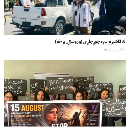
له فاشېزم سره جوړجاړی (وروستۍ برخه)
4 اگست 2026