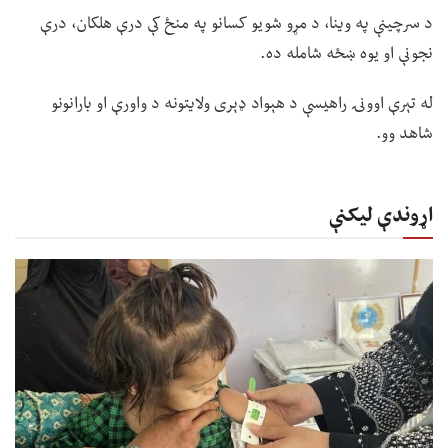
د سرچینې په وینا، د مړو شویو کسانو په منځ کې درې هلکان، درې
نجونې او یوه ښځه شامله ده.
له تېرې اوونۍ راهیسې د هېواد ډېری ولایتونه د واورې او بارانونو
شاهد وو.
اړوندې لیکنې