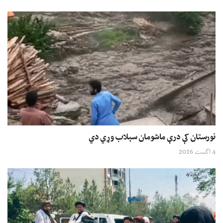
نورستان کې درې ماشومان سېلاب وړي دي
4 اگست 2026