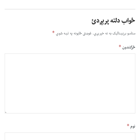
ځواب دلته پرېږدئ
*
ستاسو برېښناليک به نه خپريږي.
غوښتى ځایونه په نښه شوي
*
څرگندون
*
نوم