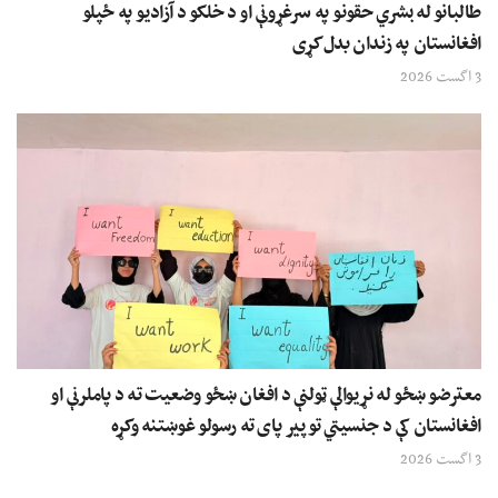
طالبانو له بشري حقونو په سرغړونې او د خلکو د آزادیو په ځپلو
افغانستان په زندان بدل کړی
3 اگست 2026
معترضو ښځو له نړیوالې ټولنې د افغان ښځو وضعیت ته د پاملرنې او
افغانستان کې د جنسیتي توپیر پای ته رسولو غوښتنه وکړه
3 اگست 2026