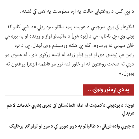
د ټپي کس د روغتیايي حالت په اړه معلومات په لاس کې نشته.
ننګرهار کې یوې سرچینې د هویت پټ ساتلو سره ویلي «د شپې کابو ۱۲
بجې وې، چې ناڅاپه مې د [یوه شي] د ماتېدلو اواز واورېده او په بېړه مې
ځان سیمې ته ورساوه. کله چې هلته ورسېدم ومې لیدل، چې د تره
زامن مې ژوندي دي او نورو ټولو ژوند له لاسه ورکړی دی. له هغوی مو
درې ته صحت روغتون ته او څلور تنه نور مو فاطمه الزهرا روغتون ته
یووړل.»
په دې اړه نور ولولئ...
اوچا: د بودیجې د کمښت له امله افغانستان کې ډېری بشري خدمات لا هم
درېدلي
د جبري واده قرباني، د طالبانو په دوو دورو کې د مور او لوڼو ګډ برخلیک