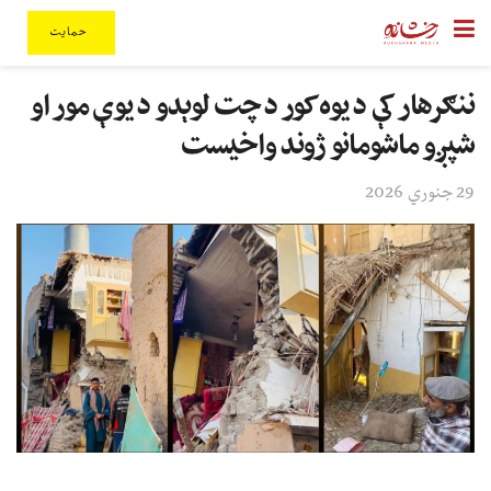
حمایت
ننګرهار کې د یوه کور د چت لوېدو د یوې مور او
شپږو ماشومانو ژوند واخیست
29 جنوري 2026