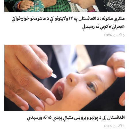
ملګري ملتونه: د افغانستان په ۱۲ ولایتونو کې د ماشومانو خوارځواکي
«بحراني» کچې ته رسېدلې
5 اگست 2026
افغانستان کې د پولیو ویرویس مثبتې پېښې ۱۵ ته ورسېدې
4 اگست 2026