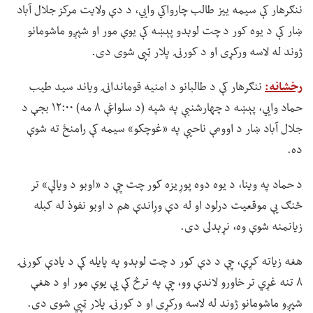
ننګرهار کې سیمه ییز طالب چارواکي وايي، د دې ولایت مرکز جلال آباد
ښار کې د یوه کور د چت لوېدو پېښه کې یوې مور او شپږو ماشومانو
ژوند له لاسه ورکړی او د کورنۍ پلار ټپی شوی دی.
رخشانه:
ننګرهار کې د طالبانو د امنیه قوماندانۍ ویاند سید طیب
حماد وايي، پېښه د چهارشنبې په شپه (د سلواغې ۸ مه) ۱۲:۰۰ بجې د
جلال آباد ښار د اوومې ناحیې په «غوچکو» سیمه کې رامنځ ته شوې
ده.
د حماد په وینا، د یوه دوه پوړیزه کور چت چې د «اوبو د ویالې» تر
څنګ یې موقعیت درلود او له دې وړاندې هم د اوبو نفوذ له کبله
زیانمنه شوې وه، نړېدلی دی.
هغه زیاته کړې، چې د دې کور د چت لوېدو په پایله کې د یادې کورنۍ
۸ تنه غړي تر خاورو لاندې وو، چې په ترڅ کې یې یوې مور او د هغې
شپږو ماشومانو ژوند له لاسه ورکړی او د کورنۍ پلار ټپي شوی دی.