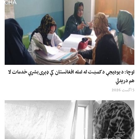
اوچا: د بودیجې د کمښت له امله افغانستان کې ډېری بشري خدمات لا
هم درېدلي
5 اگست 2026