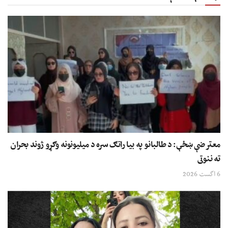
معترضې ښځې: د طالبانو په بیا راتګ سره د میلیونونه وګړو ژوند بحران
ته ننوتی
6 اگست 2026