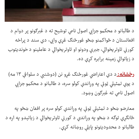
د طالبانو د محکمو جزايي اصول نامې توشېح ته د غبرګونو پر دوام د
افغانستان د ځواکمنو ښځو غورځنګ غړې وايي، دې سند د پراخه
کورني تاوتریخوالي، جبري ودونو او تاوتریخوالي د عاملینو د خوندیتوب
د زیاتوالي زمینه برابره کړې ده.
رخشانه:
د دې اعتراضي غورځنګ غړو نن (دوشنبې د سلواغې ۱۳ مه)
د یوې تمثیلي ټوټې په وړاندې کولو سره، د طالبانو د محکمو جزايي
اصول نامې ته غبرګون وښود.
معترضو ښځو د تمثیلي ټوټې په وړاندې کولو سره پر افغان ښځو په
ځانګړې توګه د ښځو په وړاندې د کورني تاوتریخوالي د زیاتېدو په اړه د
طالبانو د محدودیتونو پایلې روښانه کړې.