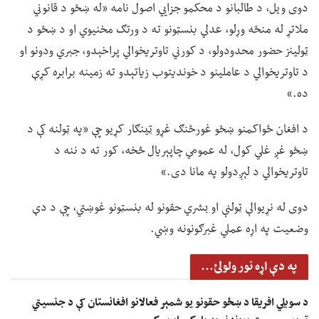
دوی ویل، د طالبانو د محکمو جزايي اصول نامه «له ښځو د قانوني
ملاتړ له منځه وړلو، عدلي بنسټونو ته د ورتګ مخنیوي او د ښځو د
ټولینز حضور محدودولو، د کورني تاوتریخوالي پراخېدو، جبري ودونو او
د تاوتریخوالي د عاملینو د خوندیتوب زیاتېدو ته زمینه برابره کړې
ده.»
د افغان ځواکمنو ښځو غورځنګ غړو ټینګار کړیو چې «په ټولنه کې د
ښځو غږ غلي کول، له عمومي چاپېریال څخه، کور ته د ننه د
تاوتریخوالي د لېږدولو په مانا دی.»
دوی له نړیوالې ټولنې او بشري حقونو له بنسټونو غوښتي، چې د دې
وضعیت په اړه عملي غبرګونونه وښي.
په دې اړه نور ولولئ...
د سویلي افریقا د ښځو حقونو یو شمېر فعالانو افغانستان کې د جنسیتي