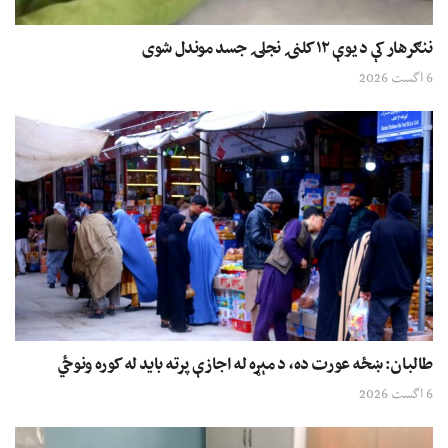
ننګرهار کې د یوې ۱۲ کلنۍ نجلۍ جسد موندل شوی
6 اگست 2026
طالبان: ښځه عورت ده، د مېړه له اجازې پرته باید له کوره ونوځي
6 اگست 2026