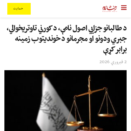
حمایت
د طالبانو جزايي اصول نامې، د کورني تاوتریخوالي،
جبري ودونو او مجرمانو د خوندیتوب زمینه
برابر کړې
2 فبروري 2026