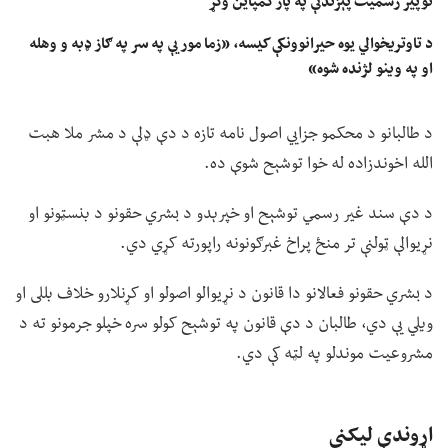
توپیر رسمیت پېزندنې په پار کمپاین وکړ
د تاوتریخوالي یوه حیرانوونکې کیسه، «زما مور یې په سر په ګاز ډبه و وهله
او په وینو لژنده شوه»
د طالبانو د محکمو جزايي اصول نامه تازه د دې ډلې د مشر ملا هبت
الله اخوندزاده له خوا توشېح شوې ده.
د دې سند غیر رسمي توشېح او خپرېدو د بشري حقونو د بنسټونو او
نړیوالې ټولنې تر منځ پراخ غبرګونونه راپورته کړي دي.
د بشري حقونو فعالانو دا قانون د نړیوالو اصولو او کړنلارو خلاف بللی او
ویلي یې دي، طالبان د دې قانون په توشېح کولو سره خپلو جرمونو ته د
مشروعیت موندلو په لټه کې دي.
اړوندې لیکنې