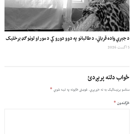
د جبري واده قرباني، د طالبانو په دوو دورو کې د مور او لوڼو ګډ برخلیک
5 اگست 2026
ځواب دلته پرېږدئ
*
ستاسو برېښناليک به نه خپريږي.
غوښتى ځایونه په نښه شوي
*
څرگندون