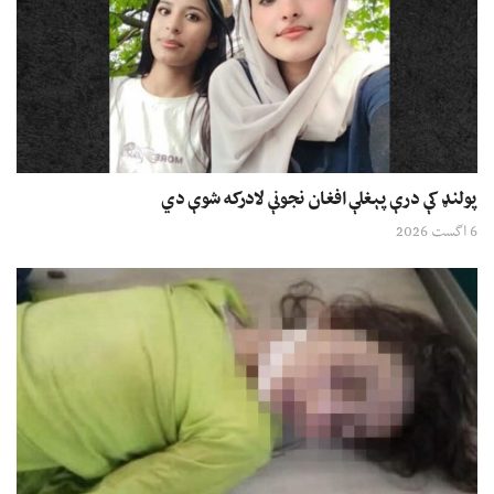
پولنډ کې درې پېغلې افغان نجونې لادرکه شوې دي
6 اگست 2026