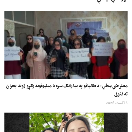
معترضې ښځې: د طالبانو په بیا راتګ سره د میلیونونه وګړو ژوند بحران
ته ننوتی
6 اگست 2026