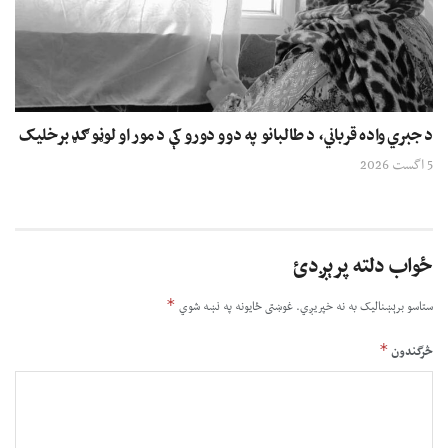
د جبري واده قرباني، د طالبانو په دوو دورو کې د مور او لوڼو ګډ برخلیک
5 اگست 2026
ځواب دلته پرېږدئ
*
ستاسو برېښناليک به نه خپريږي.
غوښتى ځایونه په نښه شوي
*
څرگندون