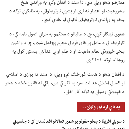
معترضو ښځو ویلي دي، دا سند د افغان وکړو په وړاندې هېڅ
مشروعیت او اعتبار نه لري او بشري تاوتریخوالي، په ځانګړې توګه د
ښځو په وړاندې تاوتریخوالی قانوني او عادي کوي.
هغوی ټینګار کړي، چې د طالبانو د محکمو په جزايي اصول نامه کې، د
تاوتریخوالي د عامل پر ځای قرباني مجرم پېژندل شوی، چې د واکمن
ښځې ځپوونکي نظام ماهیت او د ظلم او بې عدالتۍ بنسټیز کول په
روښانه توګه افشا کوي.
د افغان ښځو د همت غورځنګ غړو ویلي، دا سند نه یوازې د اسلامي
او انساني اخلاقي عدالت سره په ټکر کې دی، بلکې له قانون څخه د ښځو
د ځپوونکې وسیلې په توګه کار اخلي.
په دې اړه نور ولولئ...
د سویلي افریقا د ښځو حقونو یو شمېر فعالانو افغانستان کې د جنسیتي
توپیر رسمیت پېزندنې په پار کمپاین وکړ