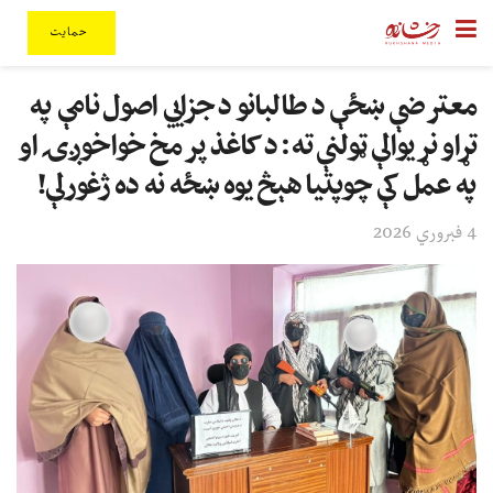
حمایت
معترضې ښځې د طالبانو د جزايي اصول نامې په
تړاو نړیوالې ټولنې ته: د کاغذ پر مخ خواخوږۍ او
په عمل کې چوپتیا هېڅ یوه ښځه نه ده ژغورلې!
4 فبروري 2026