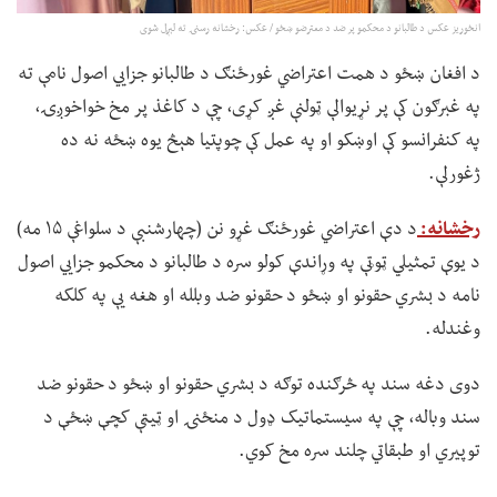
انځوریز عکس د طالبانو د محکمو پر ضد د معترضو ښځو / عکس: رخشانه رسنۍ ته لېږل شوی
د افغان ښځو د همت اعتراضي غورځنګ د طالبانو جزايي اصول نامې ته
په غبرګون کې پر نړیوالې ټولنې غږ کړی، چې د کاغذ پر مخ خواخوږۍ،
په کنفرانسو کې اوښکو او په عمل کې چوپتیا هېڅ یوه ښځه نه ده
ژغورلې.
رخشانه:
د دې اعتراضي غورځنګ غړو نن (چهارشنبې د سلواغې ۱۵ مه)
د یوې تمثیلي ټوټې په وړاندې کولو سره د طالبانو د محکمو جزايي اصول
نامه د بشري حقونو او ښځو د حقونو ضد وبلله او هغه یې په کلکه
وغندله.
دوی دغه سند په څرګنده توګه د بشري حقونو او ښځو د حقونو ضد
سند وباله، چې په سیستماتیک ډول د منځنۍ او ټيټې کچې ښځې د
توپیري او طبقاتي چلند سره مخ کوي.