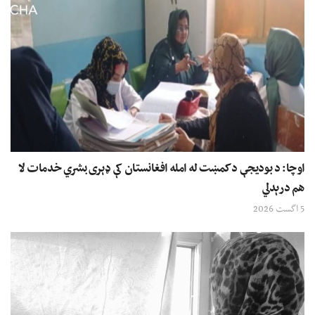
اوچا: د بودیجې د کمښت له امله افغانستان کې ډېری بشري خدمات لا
هم درېدلي
5 اگست 2026