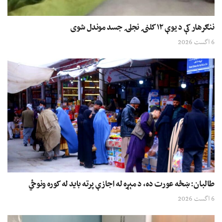
ننګرهار کې د یوې ۱۲ کلنۍ نجلۍ جسد موندل شوی
6 اگست 2026
طالبان: ښځه عورت ده، د مېړه له اجازې پرته باید له کوره ونوځي
6 اگست 2026