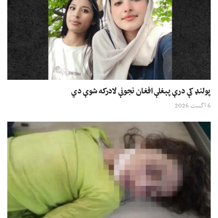
پولنډ کې درې پېغلې افغان نجونې لادرکه شوې دي
6 اگست 2026