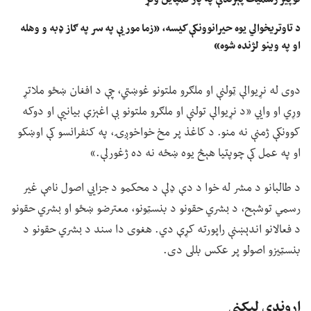
د تاوتریخوالي یوه حیرانوونکې کیسه، «زما مور یې په سر په ګاز ډبه و وهله
او په وینو لژنده شوه»
دوی له نړیوالې ټولنې او ملګرو ملتونو غوښتي، چې د افغان ښځو ملاتړ
وړي او وايي «د نړیوالې تولنې او ملګرو ملتونو بې اغېزې بیانیې او دوکه
کوونکې ژمنې نه منو. د کاغذ پر مخ خواخوږۍ، په کنفرانسو کې اوښکو
او په عمل کې چوپتیا هېڅ یوه ښځه نه ده ژغورلې.»
د طالبانو د مشر له خوا د دې ډلې د محکمو د جزايي اصول نامې غیر
رسمي توشېح، د بشري حقونو د بنسټونو، معترضو ښځو او بشري حقونو
د فعالانو اندېښنې راپورته کړې دي. هغوی دا سند د بشري حقونو د
بنسټیزو اصولو پر عکس بللی دی.
اړوندې لیکنې