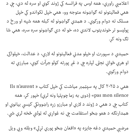
اعلامیې راوړي، هغه اوس په فرانسه کې ژوند کوي او سره له دې، چې د
هغې فعالیتونو ته ګواښونه متوجه وو، هغې خپل تکواندو کې خپل
مسلک ته دوام ورکوي. د همدې ګواښونو له کبله هغه شپه او ورځ د
پولیسو تر خوندیتوب لاندې ده، خو له دې ګواښونو سره سره، هغې شا
تګ ونه کړ.
حمیدي د سپورت او خپلو مدني فعالیتونو له لارې، د عدالت، خپلواکۍ
او هرې ځوانې نجلۍ لپاره چې د غږ پورته کولو جرآت کوي، مبارزې ته
دوام ورکوي.
هغې د ۲۰۲۵ کال په سپټمبر میاشت کې خپل کتاب « Ils n’auront
pas mon silence» (دوی به زما چوپتیا ونه لري) خپور کړ، هغه
کتاب چې د هغې د ژوند د لارې او مبارزو زړه راښوونکې کیسې بیانوي او
همدارنګه د هغو ښځو استقامت چې نه غواړي له ټولنې څخه لرې شي.
مرضیې حمیدي دغه جایزه په «افغان ښځو پورې تړلې» وبلله ویې ویل