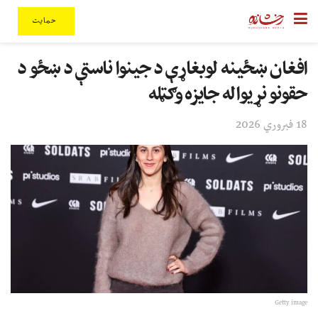
حمایت
افغان ښځینه لوبغاړې د جینوا ناستې د ښځو د
حقونو نړیواله جایزه وګټله
18 فبروري 2026
Getty image