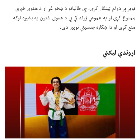
نویر پر دوام ټینګار کړی، چې طالبانو د ښځو غږ او د هغوی څېرې
ممنوع کړې او په عمومي ژوند کې یې د هغوی شتون په بشپړه توګه
منع کړی او دا ښکاره جنسیتي توپیر دی.
اړوندې لیکنې