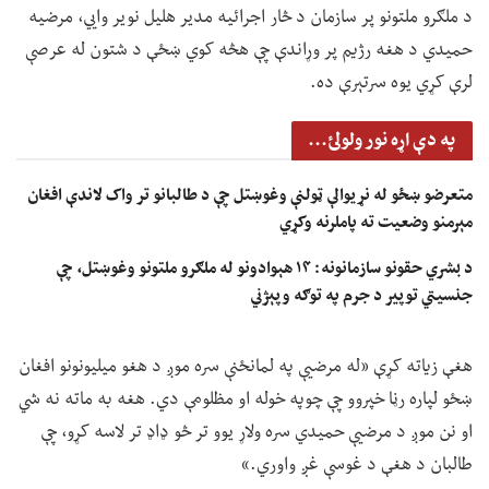
د ملګرو ملتونو پر سازمان د څار اجرائیه مدیر هلیل نویر وايي، مرضیه
حمیدي د هغه رژیم پر وړاندې چې هڅه کوي ښځې د شتون له عرصې
لرې کړي یوه سرتېرې ده.
په دې اړه نور ولولئ...
متعرضو ښځو له نړیوالې ټولنې وغوښتل چې د طالبانو تر واک لاندې افغان
مېرمنو وضعیت ته پاملرنه وکړي
د بشري حقونو سازمانونه: ۱۴ هېوادونو له ملګرو ملتونو وغوښتل، چې
جنسیتي توپير د جرم په توګه وپېژني
هغې زیاته کړې «له مرضیې په لمانځنې سره موږ د هغو میلیونونو افغان
ښځو لپاره رڼا خپروو چې چوپه خوله او مظلومې دي. هغه به ماته نه شي
او نن موږ د مرضیې حمیدي سره ولاړ یوو تر څو ډاډ تر لاسه کړو، چې
طالبان د هغې د غوسې غږ واوري.»