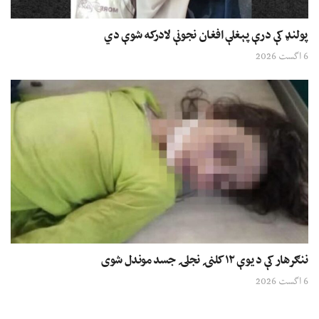
پولنډ کې درې پېغلې افغان نجونې لادرکه شوې دي
6 اگست 2026
ننګرهار کې د یوې ۱۲ کلنۍ نجلۍ جسد موندل شوی
6 اگست 2026