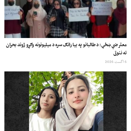
معترضې ښځې: د طالبانو په بیا راتګ سره د میلیونونه وګړو ژوند بحران
ته ننوتی
6 اگست 2026