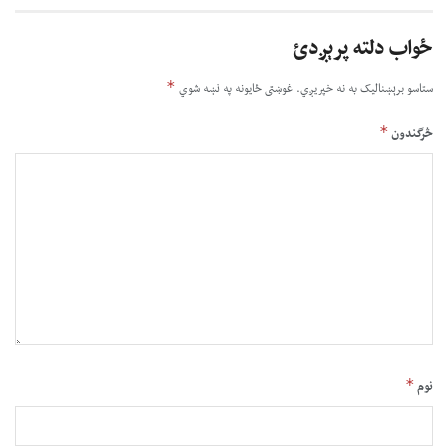
ځواب دلته پرېږدئ
*
ستاسو برېښناليک به نه خپريږي.
غوښتى ځایونه په نښه شوي
*
څرگندون
*
نوم