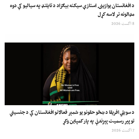
د افغانستان یوازینۍ استازې سیکنه بېګزاد د تایلنډ په سیالیو کې دوه
مډالونه تر لاسه کړل
8 اگست 2026
د سویلي افریقا د ښځو حقونو یو شمېر فعالانو افغانستان کې د جنسیتي
توپیر رسمیت پېزندنې په پار کمپاین وکړ
7 اگست 2026