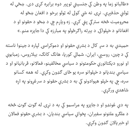
«طالبانو زما په وطن کې جنسیتي توپیر دوه برابره کړی دی. ښځې له
ټولنې حذفېږي. نړۍ نه شي کولی له ټولو برخو د افغان ښځو له
محرومیت څخه سترګې پټې کړي. زه ویاړم چې د ښځو د حقونو او د
افغانانو د خپلواکۍ د بېرته راګرځولو په مبارزه کې دا جایزه منم.»
حمیدي به د سږ کال د بشري حقونو او دموکراسۍ لپاره د جینوا ناسته
کې د چین، روسیې، ایران، شمالي کوریا، هانګ کانګ، بېلاروس، زمبابوې
او نورو دیکتاتوري حکومتونو د سیاسي مخالفینو، فعالانو، قربانیانو او د
سیاسي بندیانو د خپلوانو سره یو ځای ګډون وکړي. له هغه کسانو
سره، چې په خپلو هېوادونو کې به د بشري حقونو د سرغړونو په اړه
شاهدي ورکړي.
په دې غونډو او د جایزو په مراسمو کې به د نړۍ له ګوټ ګوټ څخه
د ملګرو ملتونو سفیران، پخواني سیاسي بندیان، د بشري حقونو فعالان
او خبریالان ګډون وکړي.