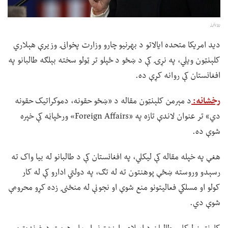
رویترز
ديد امریکا متحده ایالاتو د بهرنیو چارو وزارت پخوانۍ وزیرې هېلاري
کلېنټون ویلي، په نړۍ کې د ښځو د ځپلو تر ټولو سخته بېلګه طالبانو په
افغانستان کې روانه کړې ده.
رخشانه:
د مېرمن کلېنټون مقاله د «ښځو حقونه، دموکراتیک حقونه
دي» تر عنوان لاندې تازه په «Foreign Affairs» ورځپاڼه کې خپره
شوې ده.
هغې په خپله مقاله کې لیکلي، په افغانستان کې د طالبانو له بیا واک ته
رسېدو وروسته ښځې پوهنتون ته له تګ، په دولتي ادارو کې له کار
کولو او مسلکي فعالیتونو منع شوې او نجونې له منځنۍ زده کړو محرومې
شوې دي.