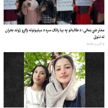
معترضې ښځې: د طالبانو په بیا راتګ سره د میلیونونه وګړو ژوند بحران
ته ننوتی
6 اگست 2026