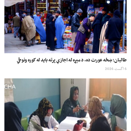
طالبان: ښځه عورت ده، د مېړه له اجازې پرته باید له کوره ونوځي
6 اگست 2026