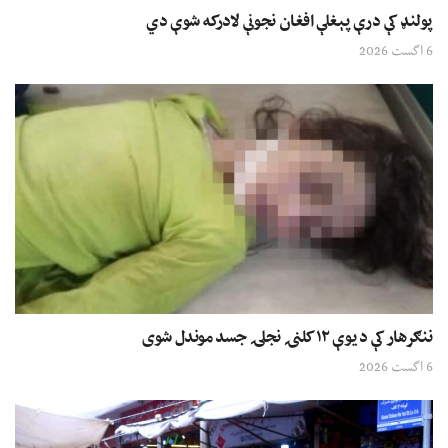
پولنډ کې درې پېغلې افغان نجونې لادرکه شوې دي
6 اگست 2026
ننګرهار کې د یوې ۱۲ کلنۍ نجلۍ جسد موندل شوی
6 اگست 2026