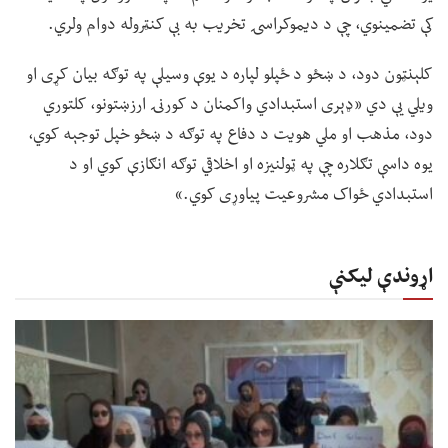
کې تضمینوي، چې د دیموکراسۍ تخریب به بې کنټروله دوام ولري.
کلېنټون دود، د ښځو د ځپلو لپاره د یوې وسیلې په توګه بیان کړی او
ویلي یې دي «ډېری استبدادي واکمنان د کورنۍ ارزښتونو، کلتوري
دود، مذهب او ملي هویت د دفاع په توګه د ښځو خپل توجېه کوي،
یوه داسې تګلاره چې په ټولنیزه او اخلاقي توګه انګازې کوي او د
استبدادي ځواک مشروعیت پیاوړی کوي.»
اړوندې لیکنې