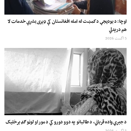
اوچا: د بودیجې د کمښت له امله افغانستان کې ډېری بشري خدمات لا
هم درېدلي
5 اگست 2026
د جبري واده قرباني، د طالبانو په دوو دورو کې د مور او لوڼو ګډ برخلیک
5 اگست 2026