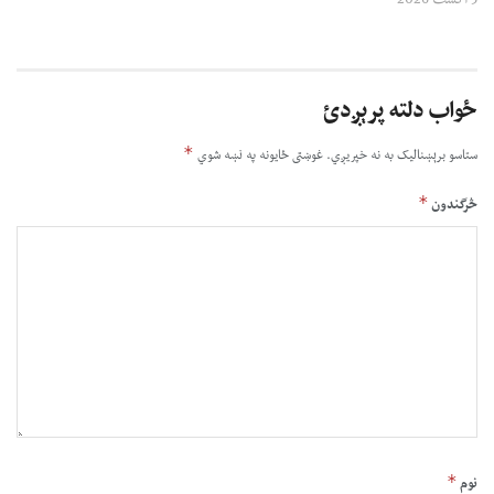
ځواب دلته پرېږدئ
*
ستاسو برېښناليک به نه خپريږي.
غوښتى ځایونه په نښه شوي
*
څرگندون
*
نوم