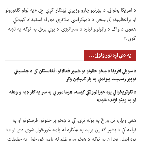
د امریکا پخوانۍ د بهرنیو چارو وزیرې ټینګار کړي، چې «په ټولو کلتورونو
او براعظمونو کې ښخې د دموکراسۍ ملاتړې دي او استبداد کوونکي
هغوی د واک د راټولولو لپاره د ستراتېژۍ د یوې برخې په توګه په نښه
کوي.»
په دې اړه نور ولولئ...
د سویلي افریقا د ښځو حقونو یو شمېر فعالانو افغانستان کې د جنسیتي
توپیر رسمیت پېزندنې په پار کمپاین وکړ
د تاوتریخوالي یوه حیرانوونکې کیسه، «زما مور یې په سر په ګاز ډبه و وهله
او په وینو لژنده شوه»
هغې ویلي، نن ورځ په ټوله نړۍ کې د ښځو پر حقونو، فرصتونو او په
ټولنه کې د بشپړ ګډون برید په ښکاره له پامه غورځول شوی دی او «د
یوه اصلي بحران په توګه د ښځو سره ظلم له پامه غورځول په حقیقت