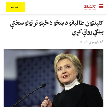
حمایت
کلېنټون طالبانو د ښځو د ځپلو تر ټولو سختې
بېلګې روانې کړې
18 فبروري 2026