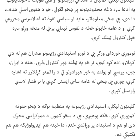
کلېنتون لیکلي، طالبان د اسلامي ارزښتونو او ملي هویت د خوندیتوب
په ادعا سره دغه محدودیتونه پر ښځو لګولي، خو د هغوی اصلي هدف،
دا دی، چې ښخې معلوماتو، عاید او سیاسي نفوذ ته له لاسرسي محرومې
کړي او د عامه ځایونو څخه د نفوس نیمايي برخې له منځه وړلو سره
خپل کنټرول ټینګ کړي.
نوموړې خبردای ورکړ چې د نورو استبدادي رژیمونو مشران هم له دې
کړنلارو زده کړه کوي، تر څو په ټولنه ډېر کنټرول ولري. هغه د ایران،
چین، روسیې او پولنډ په څېر هېوادونو کې د واکمنو کړنلارو ته اشاره
کړې، چېرې چې ښځې له عامه ساحې ایستل کېږي یا تر فشار لاندې
راوستل کېږي.
کلېنټون لیکلي، استبدادي رژیمونه په منظمه توګه د ښځو حقونه
کمزوري کوي، ځکه پوهېږي، چې د ښځو ګډون د دموکراسۍ محرک
دی او هم د استبداد پر وړاندې خنډ، دا ځپنه هم ایډیولوژیکه هم هم
تکتیکي ده.