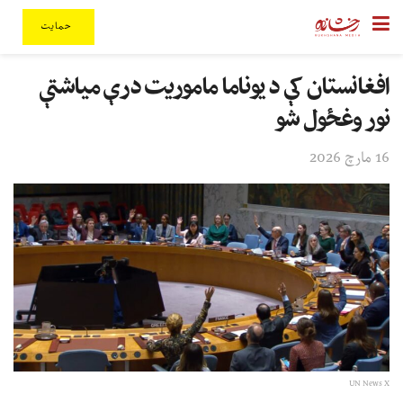
حمایت
افغانستان کې د یوناما ماموریت درې میاشتې
نور وغځول شو
16 مارچ 2026
UN News X