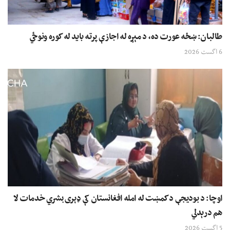
طالبان: ښځه عورت ده، د مېړه له اجازې پرته باید له کوره ونوځي
6 اگست 2026
اوچا: د بودیجې د کمښت له امله افغانستان کې ډېری بشري خدمات لا
هم درېدلي
5 اگست 2026