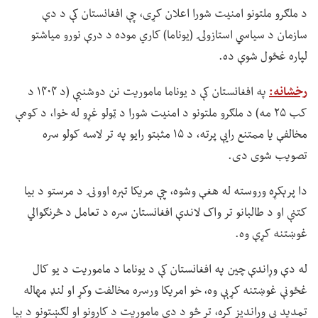
د ملګرو ملتونو امنیت شورا اعلان کړی، چې افغانستان کې د دې
سازمان د سیاسي استازولۍ (یوناما) کاري موده د درې نورو میاشتو
لپاره غځول شوې ده.
رخشانه:
په افغانستان کې د یوناما ماموریت نن دوشنبې (د ۱۴۰۴ د
کب ۲۵ مه) د ملګرو ملتونو د امنیت شورا د ټولو غړو له خوا، د کومې
مخالفې یا ممتنع رایې پرته، د ۱۵ مثبتو رایو په تر لاسه کولو سره
تصویب شوی دی.
دا پرېکړه وروسته له هغې وشوه، چې مریکا تېره اوونۍ د مرستو د بیا
کتنې او د طالبانو تر واک لاندې افغانستان سره د تعامل د څرنګوالي
غوښتنه کړې وه.
له دې وړاندې چین په افغانستان کې د یوناما د ماموریت د یو کال
غځونې غوښتنه کړېې وه، خو امریکا ورسره مخالفت وکړ او لنډ مهاله
تمدید یې وړاندیز کړه، تر څو د دې ماموریت د کارونو او لګښتونو د بیا