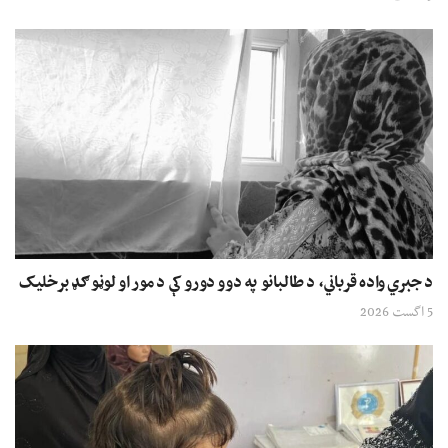
د جبري واده قرباني، د طالبانو په دوو دورو کې د مور او لوڼو ګډ برخلیک
5 اگست 2026