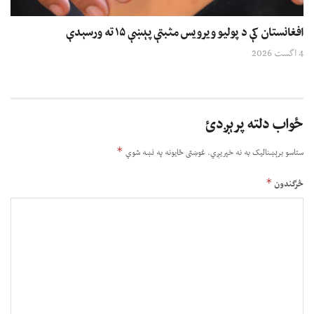
افغانستان کې د پولیو ویرویس مثبتې پېښې ۱۵ ته ورسېدې
4 اگست 2026
ځواب دلته پرېږدئ
*
ستاسو برېښناليک به نه خپريږي.
غوښتى ځایونه په نښه شوي
*
څرگندون