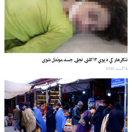
ننګرهار کې د یوې ۱۲ کلنۍ نجلۍ جسد موندل شوی
6 اگست 2026