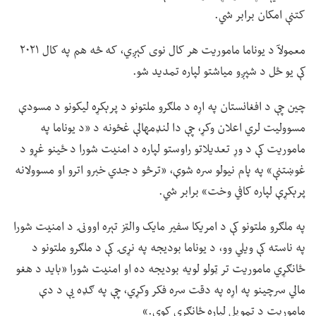
کتنې امکان برابر شي.
معمولآ د یوناما ماموریت هر کال نوی کېږي، که څه هم په کال ۲۰۲۱
کې یو ځل د شپږو میاشتو لپاره تمدید شو.
چین چې د افغانستان په اړه د ملګرو ملتونو د پرېکړه لیکونو د مسودې
مسوولیت لري اعلان وکړ، چې دا لنډمهالې غځونه د «د یوناما په
ماموریت کې د وړ تعدیلاتو راوستو لپاره د امنیت شورا د ځینو غړو د
غوښتنې» په پام نیولو سره شوې، «ترڅو د جدي خبرو اترو او مسوولانه
پرېکړې لپاره کافي وخت» برابر شي.
په ملګرو ملتونو کې د امریکا سفیر مایک والټز تېره اوونۍ د امنیت شورا
په ناسته کې ویلي وو، د یوناما بودیجه په نړۍ کې د ملګرو ملتونو د
ځانګړي ماموریت تر ټولو لویه بودیجه ده او امنیت شورا «باید د هغو
مالي سرچینو په اړه په دقت سره فکر وکړي، چې په ګډه یې د دې
ماموریت د تمویل لپاره ځانګړې کوي.»