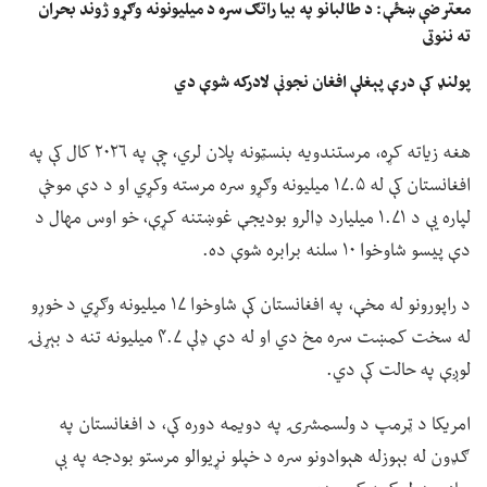
معترضې ښځې: د طالبانو په بیا راتګ سره د میلیونونه وګړو ژوند بحران
ته ننوتی
پولنډ کې درې پېغلې افغان نجونې لادرکه شوې دي
هغه زیاته کړه، مرستندویه بنسټونه پلان لري، چې په ۲۰۲۶ کال کې په
افغانستان کې له ۱۷.۵ میلیونه وګړو سره مرسته وکړي او د دې موخې
لپاره یې د ۱.۷۱ میلیارد ډالرو بودیجې غوښتنه کړې، خو اوس مهال د
دې پیسو شاوخوا ۱۰ سلنه برابره شوې ده.
د راپورونو له مخې، په افغانستان کې شاوخوا ۱۷ میلیونه وګړي د خوړو
له سخت کمښت سره مخ دي او له دې ډلې ۴.۷ میلیونه تنه د بېړنۍ
لوږې په حالت کې دي.
امریکا د ټرمپ د ولسمشرۍ په دویمه دوره کې، د افغانستان په
ګډون له بېوزله هېوادونو سره د خپلو نړیوالو مرستو بودجه په بې