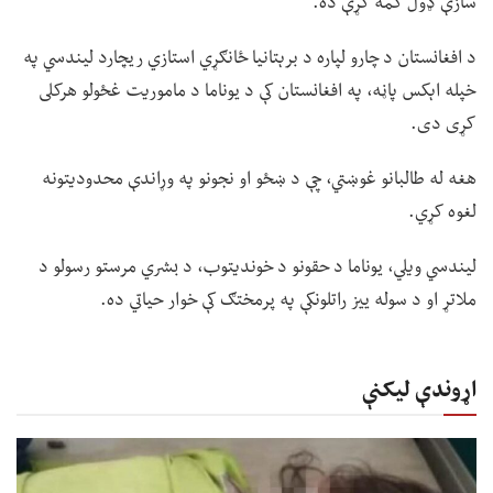
سازې ډول کمه کړې ده.
د افغانستان د چارو لپاره د برېتانیا ځانګړي استازي ریچارد لیندسي په
خپله اېکس پاڼه، په افغانستان کې د یوناما د ماموریت غځولو هرکلی
کړی دی.
هغه له طالبانو غوښتي، چې د ښځو او نجونو په وړاندې محدودیتونه
لغوه کړي.
لیندسي ویلي، یوناما د حقونو د خوندیتوب، د بشري مرستو رسولو د
ملاتړ او د سوله ییز راتلونکې په پرمختګ کې خوار حیاتي ده.
اړوندې لیکنې