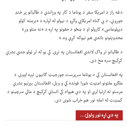
دغه راز د امریکا سفر د یوناما د کار په وړاندې د طالبانو پر خنډ
جوړونې، د بې ګناه امریکايي وګړو د نیولو له لپاره د «برمته کولو
دیپلوماسۍ» کارولو او د ښځو د حقونو په اړه د «نه منلو وړ»
محدویتونو باندې هم نیوکه کړې وه.»
د طالبانو تر واک لاندې افغانستان په نړۍ کې یو له تر ټولو جدي بشري
کړکېچ سره مخ دی.
په افغانستان کې د یوناما سرپرست جورجیټ ګانیون تېره اوونۍ د
ملګرو ملتونو امنیت شورا غونده کې و ویل، افغانستان بېړنیو بشري
مرستو ته اړتیا لري او په دې هېواد کې انساني کړکېچ د مالي سرچینو د
کمښت له امله نور هم خراب شوی دی.
په دې اړه نور ولولئ...