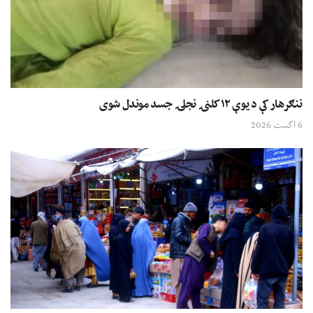
ننګرهار کې د یوې ۱۲ کلنۍ نجلۍ جسد موندل شوی
6 اگست 2026