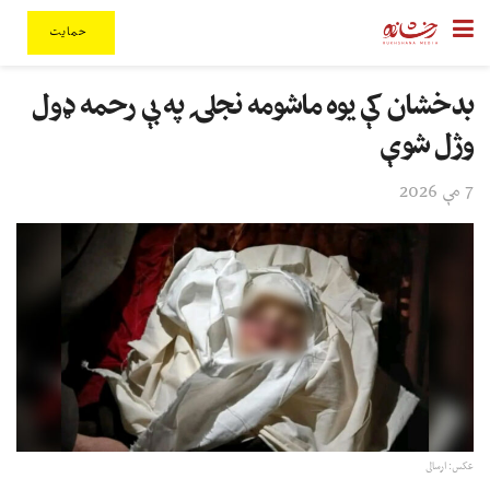
حمایت
بدخشان کې یوه ماشومه نجلۍ په بې رحمه ډول
وژل شوې
7 مې 2026
عکس: ارسالی