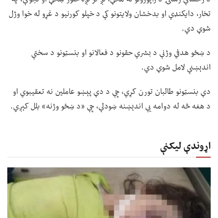
تخار، دایکنډي او بدخشان ولایتونو کې د خپلو کورنیو د غړو له خوا وژل
شوې دي.
د ښځو هدفي وژنې د بشري حقونو د فعالانو او بنسټونو د سختې
اندېښنې لامل شوې دي.
دې بنسټونو طالبان تورن کړي، چې د دې پېښو عاملین نه تعقیبوي او
د هغه څه له دوامه یې اندېښنه ښودلې، چې «د ښځو وژنه» بلل کېږي.
اړوندې لیکنې