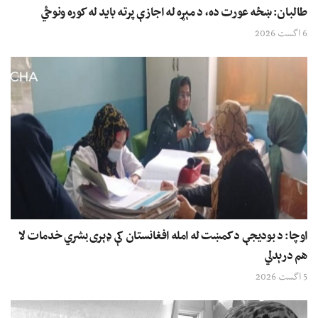
طالبان: ښځه عورت ده، د مېړه له اجازې پرته باید له کوره ونوځي
6 اگست 2026
اوچا: د بودیجې د کمښت له امله افغانستان کې ډېری بشري خدمات لا
هم درېدلي
5 اگست 2026