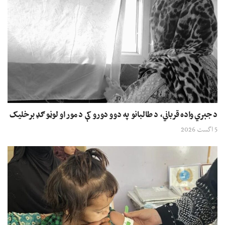
د جبري واده قرباني، د طالبانو په دوو دورو کې د مور او لوڼو ګډ برخلیک
5 اگست 2026