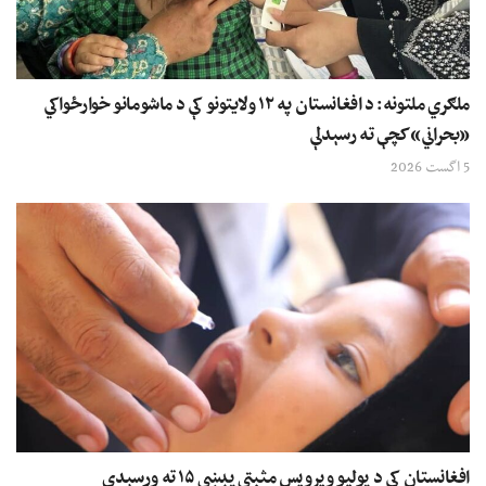
ملګري ملتونه: د افغانستان په ۱۲ ولایتونو کې د ماشومانو خوارځواکي
«بحراني» کچې ته رسېدلې
5 اگست 2026
افغانستان کې د پولیو ویرویس مثبتې پېښې ۱۵ ته ورسېدې