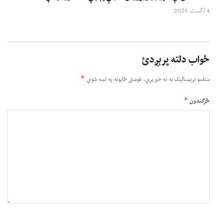
4 اگست 2026
ځواب دلته پرېږدئ
*
ستاسو برېښناليک به نه خپريږي.
غوښتى ځایونه په نښه شوي
*
څرگندون