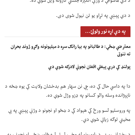
د دې ماشومې د وژنې انګېزه جنسي کارونه ویل شوې ده.
د دې پېښې په تړاو یو تن نیول شوی دی.
په دې اړه نور ولولئ...
معترضې ښځې: د طالبانو په بیا راتګ سره د میلیونونه وګړو ژوند بحران
ته ننوتی
پولنډ کې درې پېغلې افغان نجونې لادرکه شوې دي
دا په داسې حال کې ده، چې نن سهار هم بدخشان ولایت کې یوه ښځه د
ناپېژانده وسله والو کسانو په ډزو وژل شوې ده.
په وروستیو لسو ورځ کې هېواد کې د ښځو او نجونو د وژنې پېښې په بې
مخینې توګه زیاتې شوې دي.
د رخشانې رسنۍ د راپورونو له مخې، لږ تر لږه څلور ښځې او نجونې، په