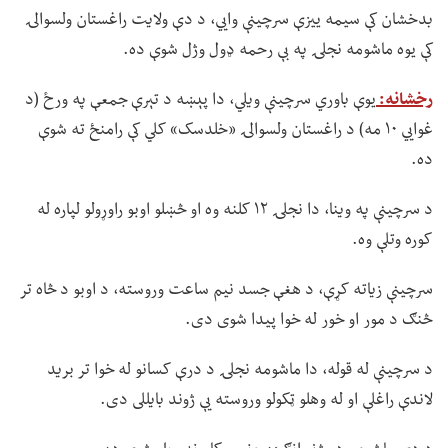
بدخشان کې سیمه ییزې سرچینې وايي، د دې ولایت راغستان ولسوالۍ
کې یوه ماشومه نجلۍ په بې رحمه ډول وژل شوې ده.
رخشانه:
یوې باوري سرچینې ویلي، دا پېښه د تېرې جمعې په ورځ (د
غوايي ۱۰ مه) د راغستان ولسوالۍ «خلدسک» کلي کې رامنځ ته شوې
ده.
د سرچینې په وینا، دا نجلۍ ۱۲ کلنه وه او څښلو اوبو راوړولو لپاره له
کوره وتلې وه.
سرچینې زیاته کړې، د هغې جسد نیم ساعت وروسته، د اوبو د څاه تر
څنګ د مور او خور له خوا پیدا شوی دی.
د سرچینې له قوله، دا ماشومه نجلۍ د درې کسانو له خوا تر برید
لاندې راغلې او له وهلو ټکولو وروسته یې ژوند بایللی دی.