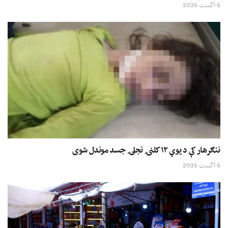
6 اگست 2026
ننګرهار کې د یوې ۱۲ کلنۍ نجلۍ جسد موندل شوی
6 اگست 2026