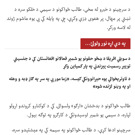
د سرچینو د خبرو له مخې، طالب ځواکونو د سیمې د خلکو سره د
نښتې پر مهال، پر هغوی ډزې وکړې، چې په پایله کې یې یوه ماشوم ژوند
له لاسه ورکړ.
په دې اړه نور ولولئ...
د سویلي افریقا د ښځو حقونو یو شمېر فعالانو افغانستان کې د جنسیتي
توپیر رسمیت پېزندنې په پار کمپاین وکړ
د تاوتریخوالي یوه حیرانوونکې کیسه، «زما مور یې په سر په ګاز ډبه و وهله
او په وینو لژنده شوه»
طالب ځواکونو د بدخشان «ارګو» ولسوالۍ کې د کوکنارو کروندو اړولو
لپاره، د سیمې یو شمېر اوسېدونکي د کارګرو په توګه بېول.
سرچینو ادعا کړې، د طالب ځواکونو په سیمه کې په مېشتېدو سره،