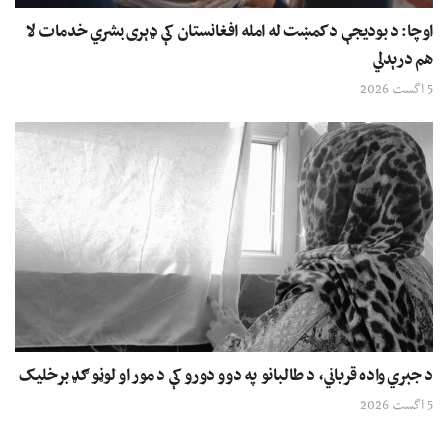
اوچا: د بودیجې د کمښت له امله افغانستان کې ډېری بشري خدمات لا
هم درېدلي
5 اگست 2026
د جبري واده قرباني، د طالبانو په دوو دورو کې د مور او لوڼو ګډ برخلیک
5 اگست 2026