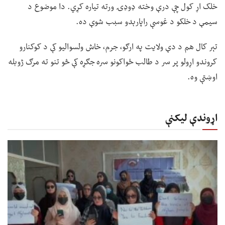
خلک اړ کول چې درې وخته ډوډۍ ورته تیاره کړي. دا موضوع د
سیمې د خلکو د غوسې راپارېدو سبب شوې ده.
تېر کال هم د دې ولایت په ارګو، جرم، خاش ولسوالیو کې د کوکنارو
کروندو اړولو پر سر د طالب ځواکونو سره جګړه کې څو تنو ته مرګ ژوبله
اوښتې وه.
اړوندې لیکنې