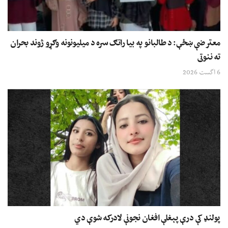
معترضې ښځې: د طالبانو په بیا راتګ سره د میلیونونه وګړو ژوند بحران
ته ننوتی
6 اگست 2026
پولنډ کې درې پېغلې افغان نجونې لادرکه شوې دي