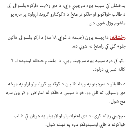
بدخشان کې سیمه ییزه سرچینې وايي، د دې ولایت «ارګو» ولسوالۍ کې
د طالب ځواکونو او خلکو تر منځ د «کوکنارو ګروند اړولو» پر سره یو
ماشوم وژل شوی دی.
رخشانه:
دا پېښه پرون (جمعه د غوايي ۱۸ مه) د ارګو ولسوالۍ «آتین
جلو» کلي کې رامنځ ته شوې ده.
ارګو کې دوه سیمه ییزه سرچینو ویلي، دا ماشوم حنظله نومېده او ۹
کاله عمر یې درلود.
د طالبانو د سرچینو په وینا، طالبان د کوکنارو کروندونو اړلو په موخه
دې ولسوالۍ ته تللي وو، خو د سیمې د خلکو له اعتراض او لاریون سره
مخ شول.
سرچینې زیاته کړې، د دې اعتراضونو او لاریونو په جریان کې طالب
ځواکونه د ځايي اوسېدونکو سره په نښته شول.