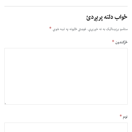
ځواب دلته پرېږدئ
*
ستاسو برېښناليک به نه خپريږي.
غوښتى ځایونه په نښه شوي
*
څرگندون
*
نوم