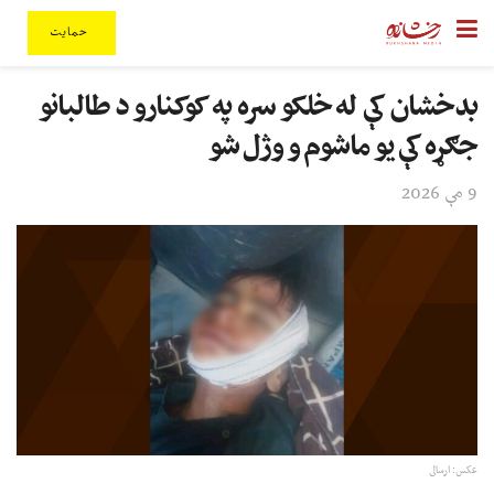
حمایت
بدخشان کې له خلکو سره په کوکنارو د طالبانو
جګړه کې یو ماشوم و وژل شو
9 مې 2026
عکس: ارسالی