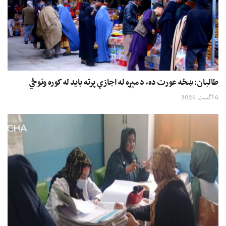
طالبان: ښځه عورت ده، د مېړه له اجازې پرته باید له کوره ونوځي
6 اگست 2026