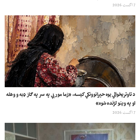
7 اگست 2026
د تاوتریخوالي یوه حیرانوونکې کیسه، «زما مور یې په سر په ګاز ډبه و وهله
او په وینو لژنده شوه»
7 اگست 2026