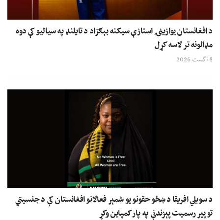
د افغانستان یوازینۍ استازې سیکنه بېګزاد د تایلنډ په سیالیو کې دوه
مډالونه تر لاسه کړل
8 اگست 2026
د سویلي افریقا د ښځو حقونو یو شمېر فعالانو افغانستان کې د جنسیتي
توپیر رسمیت پېزندنې په پار کمپاین وکړ