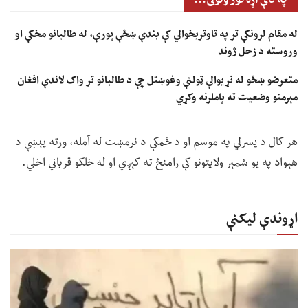
له مقام لرونکې تر په تاوتریخوالي کې بندې ښځې پورې، له طالبانو مخکې او
وروسته د زحل ژوند
متعرضو ښځو له نړیوالې ټولنې وغوښتل چې د طالبانو تر واک لاندې افغان
مېرمنو وضعیت ته پاملرنه وکړي
هر کال د پسرلي په موسم او د ځمکې د نرمښت له آمله، ورته پېښې د
هېواد په یو شمېر ولایتونو کې رامنځ ته کېږي او له خلکو قرباني اخلي.
اړوندې لیکنې