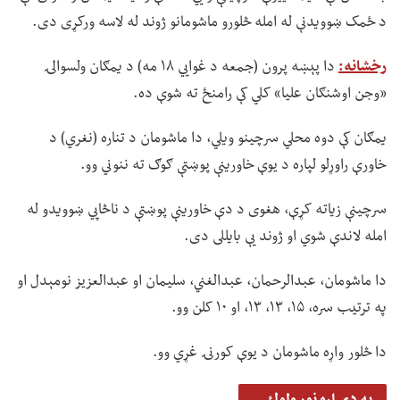
د ځمک ښوویدنې له امله څلورو ماشومانو ژوند له لاسه ورکړی دی.
رخشانه:
دا پېښه پرون (جمعه د غوايي ۱۸ مه) د یمګان ولسوالۍ
«وجن اوشنګان علیا» کلي کې رامنځ ته شوې ده.
یمګان کې دوه محلي سرچینو ویلي، دا ماشومان د تناره (نغري) د
خاورې راوړلو لپاره د یوې خاورینې پوښتې ګوګ ته ننوني وو.
سرچینې زیاته کړې، هغوی د دې خاورینې پوښتې د ناڅاپي ښوویدو له
امله لاندې شوي او ژوند یې بایللی دی.
دا ماشومان، عبدالرحمان، عبدالغني، سلیمان او عبدالعزیز نومېدل او
په ترتیب سره، ۱۵، ۱۳، ۱۳، او ۱۰ کلن وو.
دا څلور واړه ماشومان د یوې کورنۍ غړي وو.
په دې اړه نور ولولئ...