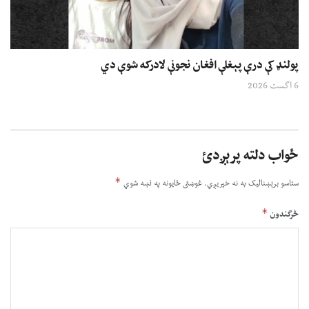
پولنډ کې درې پېغلې افغان نجونې لادرکه شوې دي
6 اگست 2026
ځواب دلته پرېږدئ
*
ستاسو برېښناليک به نه خپريږي.
غوښتى ځایونه په نښه شوي
*
څرگندون