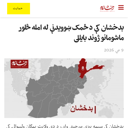
حمایت
بدخشان کې د ځمک ښوویدنې له امله څلور
ماشومانو ژوند بایللی
9 مې 2026
بدخشان کې سیمه ییزې سرچینې وايي، د دې ولایت یمګان ولسوالۍ کې