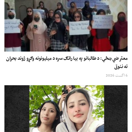
معترضې ښځې: د طالبانو په بیا راتګ سره د میلیونونه وګړو ژوند بحران
ته ننوتی
6 اگست 2026