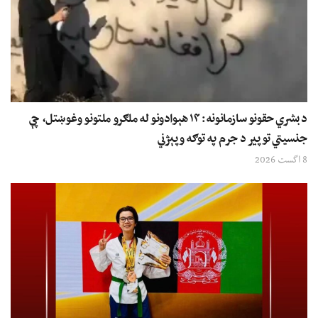
د بشري حقونو سازمانونه: ۱۴ هېوادونو له ملګرو ملتونو وغوښتل، چې
جنسیتي توپير د جرم په توګه وپېژني
8 اگست 2026