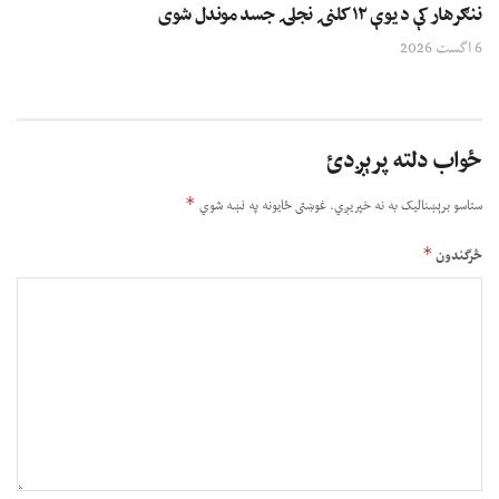
ننګرهار کې د یوې ۱۲ کلنۍ نجلۍ جسد موندل شوی
6 اگست 2026
ځواب دلته پرېږدئ
*
ستاسو برېښناليک به نه خپريږي.
غوښتى ځایونه په نښه شوي
*
څرگندون