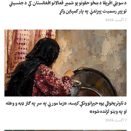
د سویلي افریقا د ښځو حقونو یو شمېر فعالانو افغانستان کې د جنسیتي
توپیر رسمیت پېزندنې په پار کمپاین وکړ
7 اگست 2026
د تاوتریخوالي یوه حیرانوونکې کیسه، «زما مور یې په سر په ګاز ډبه و وهله
او په وینو لژنده شوه»
7 اگست 2026