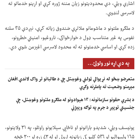
اشارې ویلي، دې محدودیتونو زیان مننه ژوره کړې او اړینو خدماتو ته
لاسرسی لنډوي.
د ملګرو ملتونو د ماشومانو ملاتړي ضندوق زیاته کړې، نېږدې ۴۵ سلنه
نفوس په غیر متناسب ډول د خوارځواکۍ، ناروغیو، امنیتي خطرونو،
زده کړې او اساسي خدمتونو ته له محدود لاسرسي اغېزمن شوي دي.
په دې اړه نور ولولئ...
متعرضو ښځو له نړیوالې ټولنې وغوښتل چې د طالبانو تر واک لاندې افغان
مېرمنو وضعیت ته پاملرنه وکړي
د بشري حقونو سازمانونه: ۱۴ هېوادونو له ملګرو ملتونو وغوښتل، چې
جنسیتي توپير د جرم په توګه وپېژني
یونیسف ویلي، شدیدو بارانونو او ناڅاپي سېلابونو راوتلو، په ۳۱ ولایتونو،
۱۶۵ ولسوالیو او ۵۴۶ کلیو کې زیانونه اړولي او له ۷۳ زره او ۳۰۰ څخه