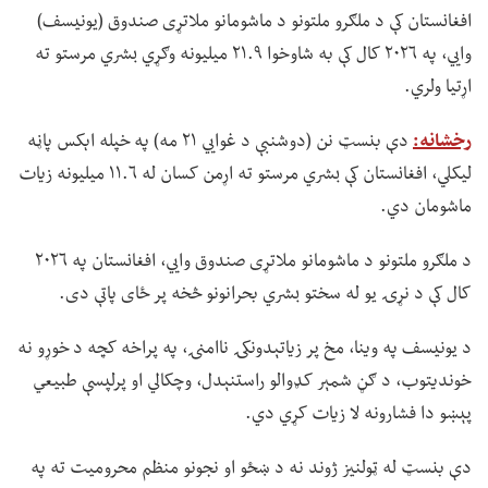
افغانستان کې د ملګرو ملتونو د ماشومانو ملاتړی صندوق (یونیسف)
وايي، په ۲۰۲۶ کال کې به شاوخوا ۲۱.۹ میلیونه وګړي بشري مرستو ته
اړتیا ولري.
رخشانه:
دې بنسټ نن (دوشنبې د غوايي ۲۱ مه) په خپله اېکس پاڼه
لیکلي، افغانستان کې بشري مرستو ته اړمن کسان له ۱۱.۶ میلیونه زیات
ماشومان دي.
د ملګرو ملتونو د ماشومانو ملاتړی صندوق وايي، افغانستان په ۲۰۲۶
کال کې د نړۍ یو له سختو بشري بحرانونو څخه پر ځای پاتې دی.
د یونیسف په وینا، مخ پر زیاتېدونکۍ ناامنۍ، په پراخه کچه د خوړو نه
خوندیتوب، د ګڼ شمېر کډوالو راستنېدل، وچکالي او پرلپسې طبیعي
پېښو دا فشارونه لا زیات کړي دي.
دې بنسټ له ټولنیز ژوند نه د ښځو او نجونو منظم محرومیت ته په