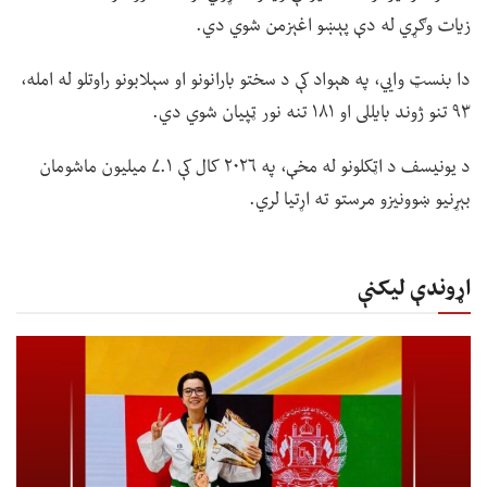
زیات وګړي له دې پېښو اغېزمن شوي دي.
دا بنسټ وايي، په هېواد کې د سختو بارانونو او سېلابونو راوتلو له امله،
۹۳ تنو ژوند بایللی او ۱۸۱ تنه نور ټپیان شوي دي.
د یونیسف د اټکلونو له مخې، په ۲۰۲۶ کال کې ۷.۱ میلیون ماشومان
بېړنیو ښوونیزو مرستو ته اړتیا لري.
اړوندې لیکنې