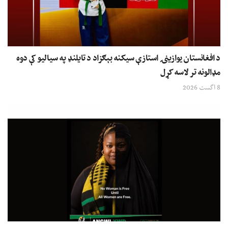
د افغانستان یوازینۍ استازې سیکنه بېګزاد د تایلنډ په سیالیو کې دوه
مډالونه تر لاسه کړل
8 اگست 2026