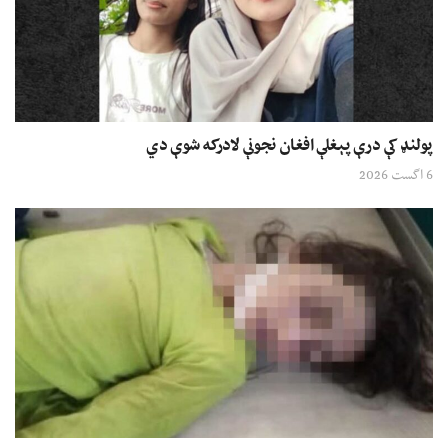
پولنډ کې درې پېغلې افغان نجونې لادرکه شوې دي
6 اگست 2026