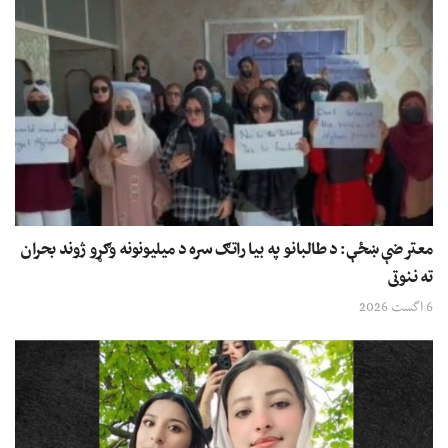
معترضې ښځې: د طالبانو په بیا راتګ سره د میلیونونه وګړو ژوند بحران
ته ننوتی
6 اگست 2026