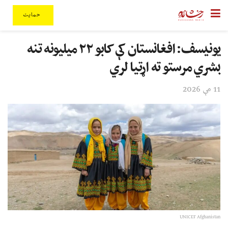
حمایت
یونیسف: افغانستان کې کابو ۲۲ میلیونه تنه
بشري مرستو ته اړتیا لري
11 مې 2026
UNICEF Afghanistan