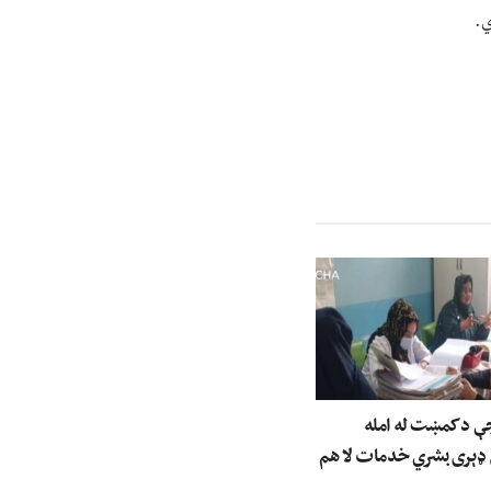
ي.
جې د کمښت له امله
 ډېری بشري خدمات لا هم