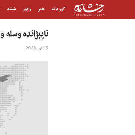
کور پانه
خبر
راپور
شننه
ژ
ناپېژانده وسله 
15 مې 2026