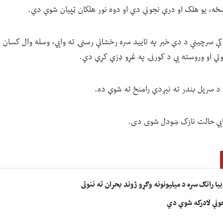
ښځه، یو هلک او درې نجونې دي او دوه نور هلکان ټپيان شوي دي.
 سرچینې د دې خبر په تایید سره رخشانې رسنۍ ته وايي، وسله وال کسان د 
وتي او وروسته یې د کورنۍ په غړو ډزې کړې دي.
 د سرپل بندر ته نېږدې رامنځ ته شوې ده.
یايي حالت نازک ښودل شوی دی.
ا راتګ سره د میلیونونه وګړو ژوند بحران ته ننوتی
جونې لادرکه شوې دي