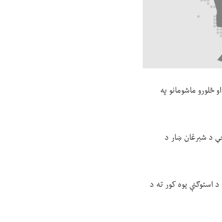
و څلورو ماشومانو په
البانو امنیه قوماندانۍ ویلي، دا پېښه (د غوايي ۲۴ مه) د پنشنبې په شپه ۱۲ بجې د شبرغان ښار د
 د استوګنې یوه کور ته د