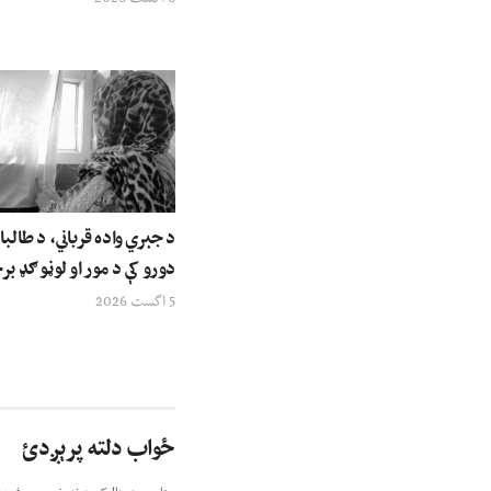
د جبري واده قرباني، د طالبا
دورو کې د مور او لوڼو ګډ ب
5 اگست 2026
ځواب دلته پرېږدئ