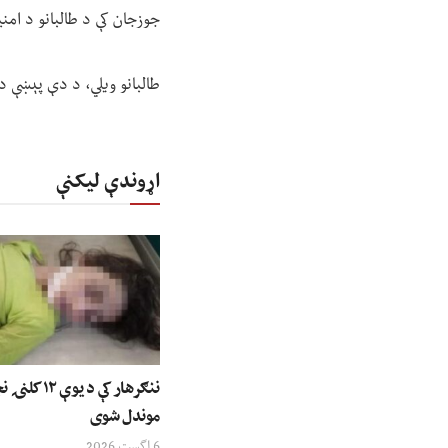
جوزجان کې د طالبانو د امن
طالبانو ویلي، د دې پېښې 
اړوندې لیکنې
ننګرهار کې د ی
موندل شوی
6 اگست 2026