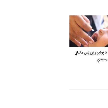
 د پولیو ویرویس مثبتې