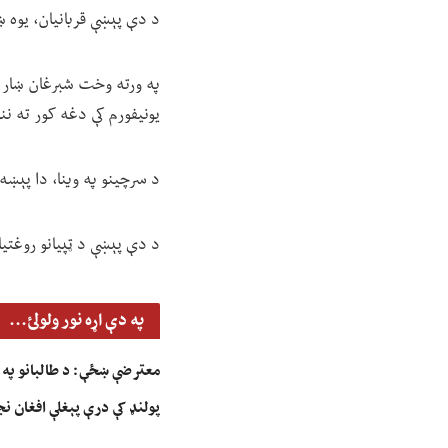
د دې پېښې قربانیان، یوه 
په ورته وخت شبرغان ښار کې
یونیفورم کې دغه کور ته نن
د سرچینو په وینا، دا پېښه
د دې پېښې د ټپیانو روغت
په دې اړه نور ولولئ...
معترضې ښځې: د طالبانو په بی
پولنډ کې درې پېغلې افغان ن