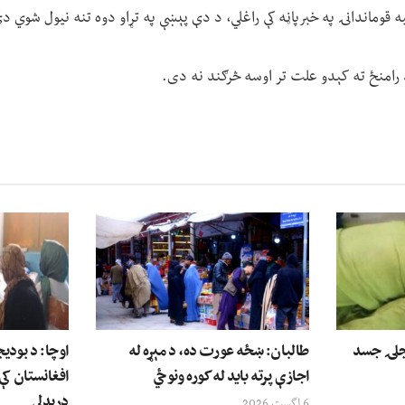
یه قوماندانۍ په خبرپاڼه کې راغلي، د دې پېښې په تړاو دوه تنه نیول شوي د
د رامنځ ته کېدو علت تر اوسه څرګند نه دی.
وې ۱۲ کلنۍ نجلۍ جسد
طالبان: ښځه عورت ده، د مېړه له
اوچا: د بودی
اجازې پرته باید له کوره ونوځي
افغانستان کې
درېدلي
6 اگست 2026