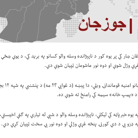
 ښار کې پر یوه کور د ناپېژانده وسله والو کسانو په برید کې، د یوې ښځې ا
ړي وژل شوي او دوه نور ماشومان ټپیان شوي دي.
جوزجان کې د ط
 د «پمپ خانه» سیمه کې رامنځ ته شوې ده.
ه یوه خبرپاڼه کې لیکلي، ناپېژانده وسله والو د شپې له تیارې په ګټې اخیستې،
 ډزو یې د دې کورنۍ پنځه غړي وژلي او دوه نور یې سخت ټپیان کړي دي.