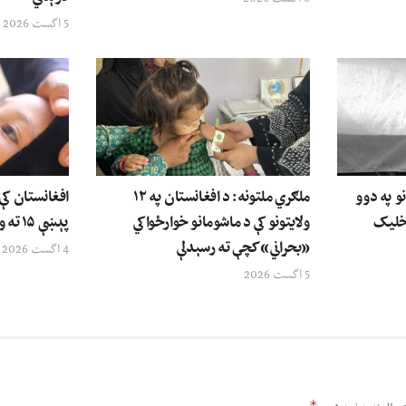
5 اگست 2026
نو په دوو
ملګري ملتونه: د افغانستان په ۱۲
افغانستان کې
رخلیک
ولایتونو کې د ماشومانو خوارځواکي
پېښې ۱۵ ته ورسېدې
«بحراني» کچې ته رسېدلې
4 اگست 2026
5 اگست 2026
*