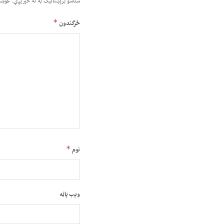
ستاسو برېښناليک به نه خپريږي.
غوښت
*
څرگندون
*
نوم
ویب پاڼه