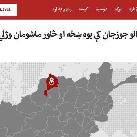
باړه
مرکه
دوسیه
کیسه
زموږ په اړه
LISH
والو جوزجان کې یوه ښځه او څلور ماشومان وژل