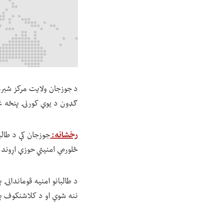
د جوزجان ولایت مرکز شبرغان
ګډون د یوې کورنۍ پنځه غ
رخشانه:
څلورمې امنیتي حوزې اړوند
د طالبانو امنیه قوماندانۍ پ
ننه شوي او د کلاشنکوف په