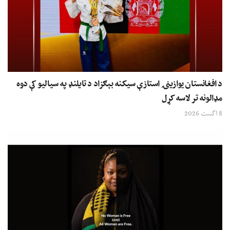
د افغانستان یوازینۍ استازې سیکنه بېګزاد د تایلنډ په سیالیو کې دوه
مډالونه تر لاسه کړل
8 اگست 2026