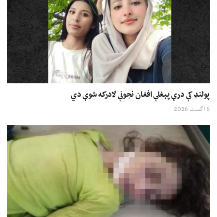
پولنډ کې درې پېغلې افغان نجونې لادرکه شوې دي
6 اگست 2026