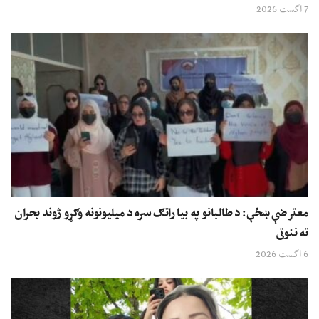
7 اگست 2026
معترضې ښځې: د طالبانو په بیا راتګ سره د میلیونونه وګړو ژوند بحران
ته ننوتی
6 اگست 2026