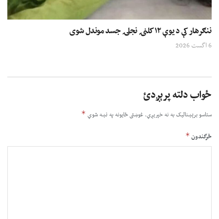
ننګرهار کې د یوې ۱۲ کلنۍ نجلۍ جسد موندل شوی
6 اگست 2026
ځواب دلته پرېږدئ
*
ستاسو برېښناليک به نه خپريږي.
غوښتى ځایونه په نښه شوي
*
څرگندون