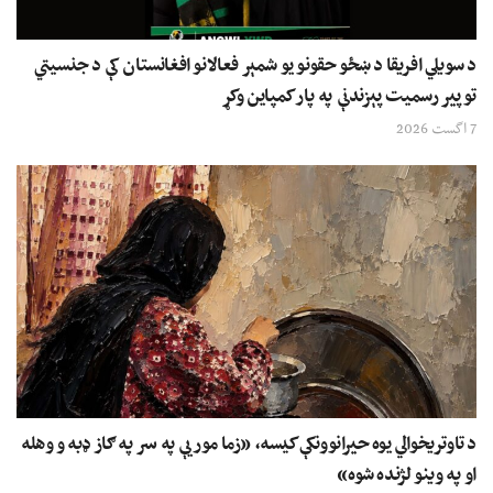
د سویلي افریقا د ښځو حقونو یو شمېر فعالانو افغانستان کې د جنسیتي
توپیر رسمیت پېزندنې په پار کمپاین وکړ
7 اگست 2026
د تاوتریخوالي یوه حیرانوونکې کیسه، «زما مور یې په سر په ګاز ډبه و وهله
او په وینو لژنده شوه»