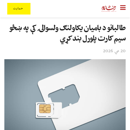
حمایت
طالبانو د بامیان یکاولنګ ولسوالۍ کې په ښځو
سیم کارت پلورل بند کړي
20 مې 2026