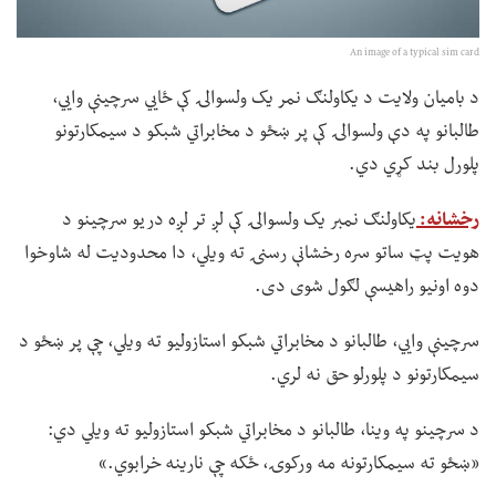
An image of a typical sim card
د بامیان ولایت د یکاولنګ نمر یک ولسوالۍ کې ځايي سرچینې وايي،
طالبانو په دې ولسوالۍ کې پر ښځو د مخابراتي شبکو د سیمکارتونو
پلورل بند کړي دي.
رخشانه:
یکاولنګ نمبر یک ولسوالۍ کې لږ تر لږه دریو سرچینو د
هویت پټ ساتو سره رخشانې رسنۍ ته ویلي، دا محدودیت له شاوخوا
دوه اونیو راهیسې لګول شوی دی.
سرچینې وايي، طالبانو د مخابراتي شبکو استازولیو ته ویلي، چې پر ښځو د
سیمکارتونو د پلورلو حق نه لري.
د سرچینو په وینا، طالبانو د مخابراتي شبکو استازولیو ته ویلي دي:
«ښځو ته سیمکارتونه مه ورکوۍ، ځکه چې نارینه خرابوي.»