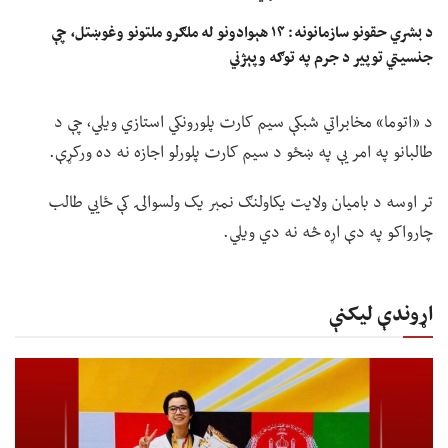
د بشري حقونو سازمانونه: ۱۴ هېوادونو له ملګرو ملتونو وغوښتل، چې
جنسیتي توپير د جرم په توګه وپېژني
د «اتوما» مخابراتي شبکې سیم کارت پلورونکي استازي ویلي، چې د
طالبانو په امر یې په ښځو د سیم کارت پلورلو اجازه نه ده ورکړې.
تر اوسه د بامیان ولایت یکاولنګ نمبر یک ولسوالۍ کې ځايي طالب
چارواکو په دې اړه څه نه دي ویلي.
اړوندې لیکنې