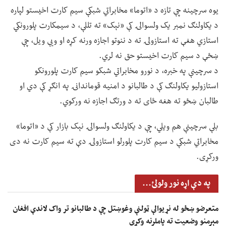
یوه سرچینه چې تازه د «اتوما» مخابراتي شبکې سیم کارت اخیستو لپاره
د یکاولنګ نمبر یک ولسوالۍ کې «نېک» ته تللې، د سیمکارت پلورونکي
استازي هغې ته استازولۍ ته د ننوتو اجازه ورنه کړه او ویې ویل، چې
ښځې د سیم کارت اخیستو حق نه لري.
د سرچینې په خبره، د نورو مخابراتي شبکو سیم کارت پلورونکو
استازولیو یکاولنګ کې د طالبانو د امنیه قوماندانۍ په انګړ کې دي او
طالبان ښځو ته هغه ځای ته د ورتګ اجازه نه ورکوي.
بلې سرچینې هم ویلي، چې د یکاولنګ ولسوالۍ نېک بازار کې د «اتوما»
مخابراتي شبکې د سیم کارت پلورلو استازولۍ دې ته سیم کارت نه دی
ورکړی.
په دې اړه نور ولولئ...
متعرضو ښځو له نړیوالې ټولنې وغوښتل چې د طالبانو تر واک لاندې افغان
مېرمنو وضعیت ته پاملرنه وکړي