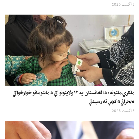
5 اگست 2026
ملګري ملتونه: د افغانستان په ۱۲ ولایتونو کې د ماشومانو خوارځواکي
«بحراني» کچې ته رسېدلې
5 اگست 2026