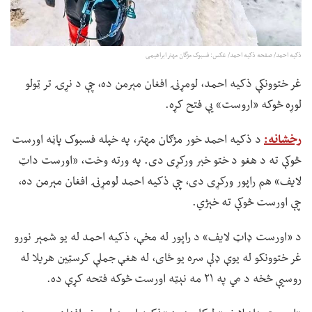
ذکیه احمد/ صفحه ذکیه احمد/ عکس: فسبوک مژگان مهتر ابراهیمی
غر ختوونکې ذکیه احمد، لومړنۍ افغان مېرمن ده، چې د نړۍ تر ټولو
لوړه څوکه «اروست» یې فتح کړه.
رخشانه:
د ذکیه احمد خور مژګان مهتر، په خپله فسبوک پاڼه اورست
څوکې ته د هغو د ختو خبر ورکړی دی. په ورته وخت، «اورست داټ
لایف» هم راپور ورکړی دی، چې ذکیه احمد لومړنۍ افغان مېرمن ده،
چې اورست څوکې ته خېژي.
د «اورست ډاټ لایف» د راپور له مخې، ذکیه احمد له یو شمېر نورو
غر ختوونکو له یوې ډلې سره یو ځای، له هغې جملې کرسټین هریلا له
روسیې څخه د مي په ۲۱ مه نېټه اورست څوکه فتحه کړې ده.