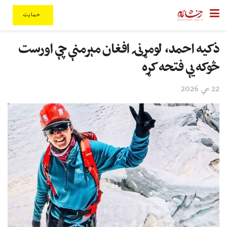
حمایت
ذکیه احمد، لومړنۍ افغان مېرمنې چې اورست
څوکه یې فتحه کړه
22 مې 2026