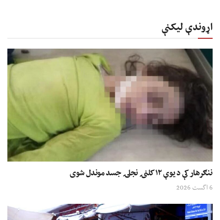
اړوندې لیکنې
ننګرهار کې د یوې ۱۲ کلنۍ نجلۍ جسد موندل شوی
6 اگست 2026