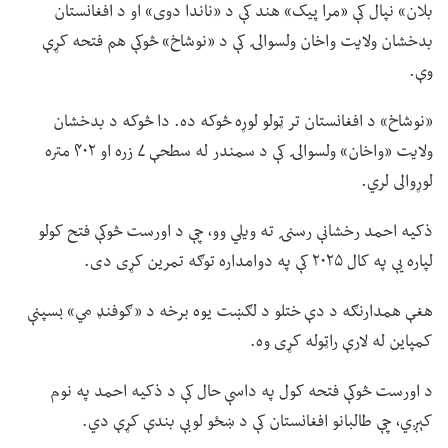
بلان» نپال کې «مرا پیک» هند کې د «ناندا دوی» او د افغانستان
بدخشان ولایت واخان ولسوالۍ کې د «نوشاخ» څوکې هم فتحه کړې
وې.
«نوشاخ» د افغانستان تر ټولو لوړه څوکه ده. دا څوکه د بدخشان
ولایت «واخان» ولسوالۍ کې د سمندر له سطحې ۷ زره او ۴۰۲ متره
لوړوالی لري.
ذکیه احمد رخشانې رسنۍ ته ویلي وو، چې د اورست څوکې فتح کولو
لپاره یې په کال ۲۰۲۵ کې په دوامداره توګه تمرین کړی دی.
هغې همدارنګه د دې ختلو د لګښت یوه برخه د «ګوفنډ مي» بسپنې
کمپاین له لارې راټوله کړی وه.
د اورست څوکې فتحه کول په داسې حال کې د ذکیه احمد په نوم
کېږي، چې طالبانو افغانستان کې د ښځو لوبې بندې کړې دي.