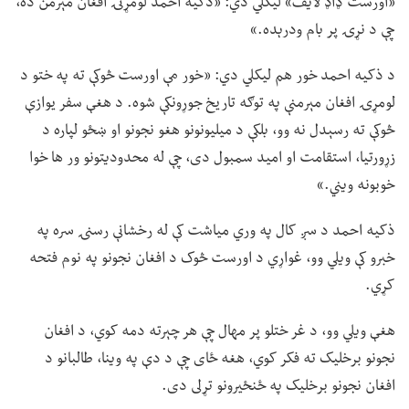
«اورست ډاډ لایف» لیکلي دي: «ذکیه احمد لومړنۍ افغان مېرمن ده،
چې د نړۍ پر بام ودرېده.»
د ذکیه احمد خور هم لیکلي دي: «خور مې اورست څوکې ته په ختو د
لومړۍ افغان مېرمنې په توګه تاریخ جوړونکې شوه. د هغې سفر یوازې
څوکې ته رسېدل نه وو، بلکې د میلیونونو هغو نجونو او ښځو لپاره د
زړورتیا، استقامت او امید سمبول دی، چې له محدودیتونو ور ها خوا
خوبونه ویني.»
ذکیه احمد د سږ کال په وري میاشت کې له رخشانې رسنۍ سره په
خبرو کې ویلي وو، غواړي د اورست څوک د افغان نجونو په نوم فتحه
کړي.
هغې ویلي وو، د غر ختلو پر مهال چې هر چېرته دمه کوي، د افغان
نجونو برخلیک ته فکر کوي، هغه ځای چې د دې په وینا، طالبانو د
افغان نجونو برخلیک په ځنځیرونو تړلی دی.