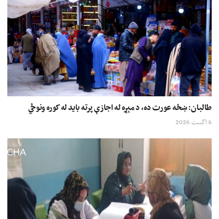
طالبان: ښځه عورت ده، د مېړه له اجازې پرته باید له کوره ونوځي
6 اگست 2026