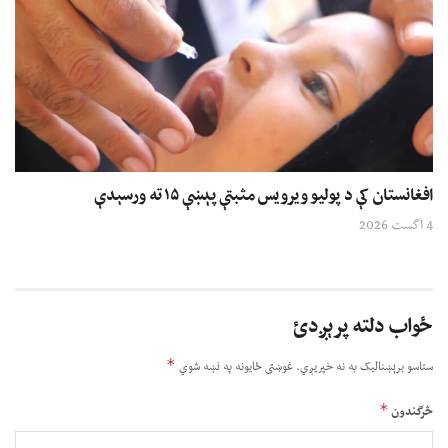
افغانستان کې د پولیو ویرویس مثبتې پېښې ۱۵ ته ورسېدې
4 اگست 2026
ځواب دلته پرېږدئ
*
ستاسو برېښناليک به نه خپريږي.
غوښتى ځایونه په نښه شوي
*
څرگندون