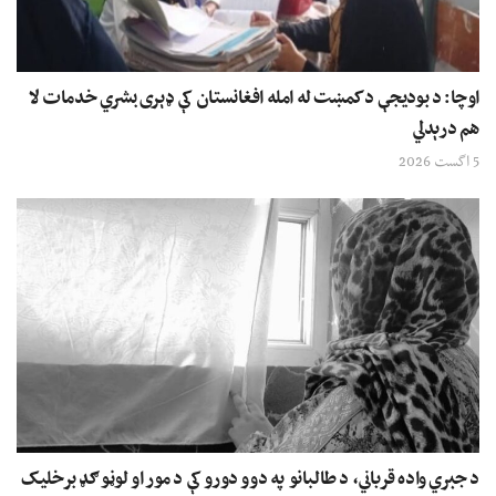
اوچا: د بودیجې د کمښت له امله افغانستان کې ډېری بشري خدمات لا
هم درېدلي
5 اگست 2026
د جبري واده قرباني، د طالبانو په دوو دورو کې د مور او لوڼو ګډ برخلیک