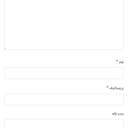
*
نوم
*
بریښنالیک
ویب پاڼه