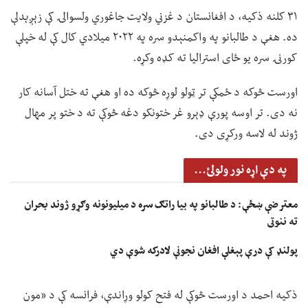
۳۱ کلنه ذکیه، د افغانستان د غزني ولایت جاغوري ولسوالۍ کې زېږېدلې
ده. هغې د طالبانو په واکمنېدو سره په ۲۰۲۲ میلادي کال کې له خپلې
کورنۍ سره یو ځای استرالیا ته کډه وکړه.
اورست څوکه د ځمکې تر ټولو لوړه څوکه ده او هغې ته ختل آسانه کار
نه دی. تر اوسه پورې ډېرو غر ختونکو دغه څوکې ته د ختو پر مهال
ژوند له لاسه ورکړی دی.
په دې اړه نور ولولئ...
معترضې ښځې: د طالبانو په بیا راتګ سره د میلیونونه وګړو ژوند بحران
ته ننوتی
پولنډ کې درې پېغلې افغان نجونې لادرکه شوې دي
ذکیه احمد د اورست څوکې له فتح کولو وړاندې، فرانسه کې د «مون