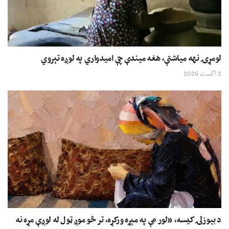
لومړۍ نهه میاشتې، هغه میندې چې امیدواري په لوږه تېروي
2 اگست 2026
د بېوزلۍ کیسه، «لور مې په مېړه ورکړه، تر څو موږ ټول له لوږې مړه نه