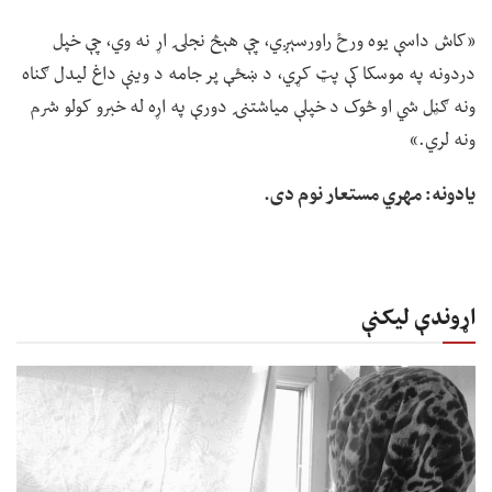
«کاش داسې یوه ورځ راورسېږي، چې هېڅ نجلۍ اړ نه وي، چې خپل
دردونه په موسکا کې پټ کړي، د ښځې پر جامه د وینې داغ لیدل ګناه
ونه ګڼل شي او څوک د خپلې میاشتنۍ دورې په اړه له خبرو کولو شرم
ونه لري.»
یادونه: مهري مستعار نوم دی.
اړوندې لیکنې