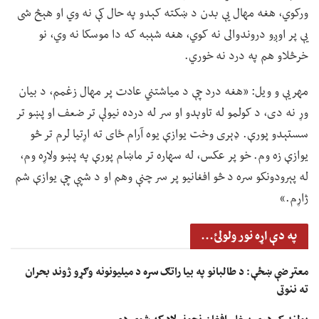
ورکوي، هغه مهال یې بدن د ښکته کېدو په حال کې نه وي او هېڅ شی
یې پر اوږو دروندوالی نه کوي، هغه شېبه که دا موسکا نه وي، نو
خرڅلاو هم په درد نه خوري.
مهریې و ویل: «هغه درد چې د میاشتني عادت پر مهال زغمم، د بیان
وړ نه دی، د کولمو له تاوېدو او سر له درده نیولې تر ضعف او پښو تر
سستېدو پورې. ډېری وخت یوازې یوه آرام ځای ته اړتیا لرم تر څو
یوازې زه وم. خو پر عکس، له سهاره تر ماښام پورې په پښو ولاړه وم،
له پېرودونکو سره د څو افغانیو پر سر چنې وهم او د شپې چې یوازې شم
ژاړم.»
په دې اړه نور ولولئ...
معترضې ښځې: د طالبانو په بیا راتګ سره د میلیونونه وګړو ژوند بحران
ته ننوتی