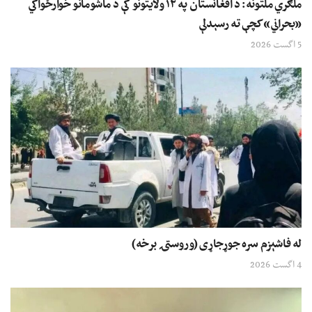
ملګري ملتونه: د افغانستان په ۱۲ ولایتونو کې د ماشومانو خوارځواکي
«بحراني» کچې ته رسېدلې
5 اگست 2026
له فاشېزم سره جوړجاړی (وروستۍ برخه)
4 اگست 2026