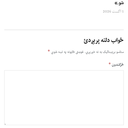
شو.»
1 اگست 2026
ځواب دلته پرېږدئ
*
ستاسو برېښناليک به نه خپريږي.
غوښتى ځایونه په نښه شوي
*
څرگندون