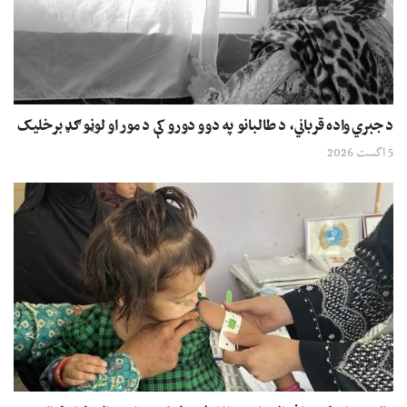
د جبري واده قرباني، د طالبانو په دوو دورو کې د مور او لوڼو ګډ برخلیک
5 اگست 2026