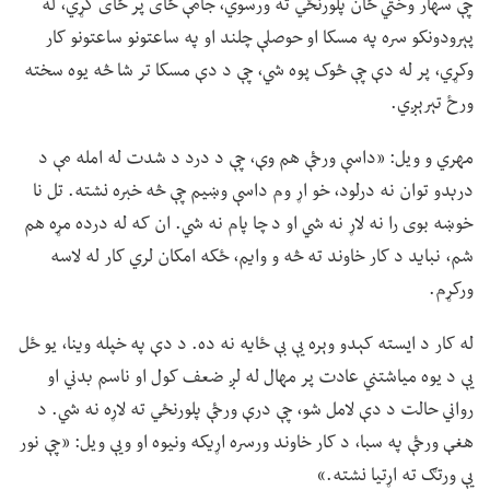
چې سهار وختي ځان پلورنځي ته ورسوي، جامې ځای پر ځای کړي، له
پېرودونکو سره په مسکا او حوصلې چلند او په ساعتونو ساعتونو کار
وکړي، پر له دې چې څوک پوه شي، چې د دې مسکا تر شا څه یوه سخته
ورځ تېرېږي.
مهري و ویل: «داسې ورځې هم وې، چې د درد د شدت له امله مې د
درېدو توان نه درلود، خو اړ وم داسې وښیم چې څه خبره نشته. تل نا
خوښه بوی را نه لاړ نه شي او د چا پام نه شي. ان که له درده مړه هم
شم، نباید د کار خاوند ته څه و وایم، ځکه امکان لري کار له لاسه
ورکړم.
له کار د ایسته کېدو وېره یې بې ځایه نه ده. د دې په خپله وینا، یو ځل
یې د یوه میاشتني عادت پر مهال له لږ ضعف کول او ناسم بدني او
رواني حالت د دې لامل شو، چې درې ورځې پلورنځي ته لاړه نه شي. د
هغې ورځې په سبا، د کار خاوند ورسره اړیکه ونیوه او ویې ویل: «چې نور
یې ورتګ ته اړتیا نشته.»