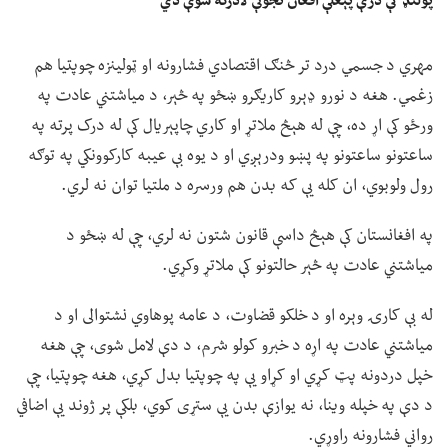
پولنډ کې درې پېغلې افغان نجونې لادرکه شوې دي
مهري د جسمي درد تر څنګ اقتصادي فشارونه او ټولینزه چوپتیا هم
زغمي. هغه د نورو ډېرو کاریګرو ښځو په څېر، د میاشتني عادت په
ورځو کې اړ ده، چې له هېڅ ملاتړ او کاري چاپېریال کې له درک پرته په
ساعتونو ساعتونو په پښو ودرېږي او د یوه بې عیبه کارکوونکي په توګه
رول ولوبوي، ان کله یې که بدن هم ورسره د ملتیا توان نه لري.
په افغانستان کې هېڅ داسې قانون شتون نه لري، چې له ښځو د
میاشتني عادت په څېر حالتونو کې ملاتړ وکړي.
له بې کارۍ وېره او د خلکو قضاوت، د عامه پوهاوي نشتوالی او د
میاشتني عادت په اړه د خبرو کولو شرم، د دې لامل شوی، چې هغه
خپل دردونه پټ کړي او کړاو یې په چوپتیا بدل کړي، هغه چوپتیا، چې
د دې په خپله وینا، نه یوازې بدن یې ستړی کوي، بلکې پر ژوند یې اضافي
رواني فشارونه راوړي.