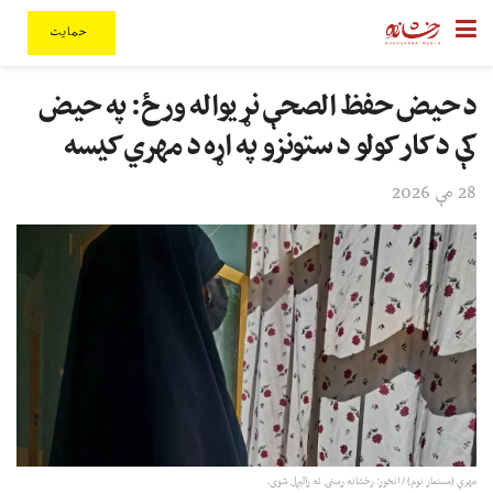
حمایت
د حیض حفظ الصحې نړیواله ورځ: په حیض
کې د کار کولو د ستونزو په اړه د مهري کیسه
28 مې 2026
مهري (مستعار نوم) / انځور: رخشانه رسنۍ ته رالېږل شوی.