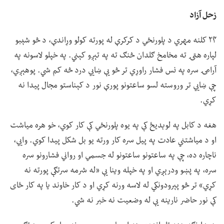
زحل آزاد
۲۴ کلنه مهري د پلورنځي د کرکرې له پورته کولو وړاندې، د څو شېبو
لپاره هټۍ ته مخامخ ګلدان څنګ ته په تېږو کېني. په خپلو لاسونه په
آرامۍ سره په نس فشار راوړي تر څو یې ښايي درد څه کم شي. پوهېږي،
چې ښايي تر وروسته لسو ساعتونو پورې نور د کېناستو مجال پیدا نه
کړي.
هغه د کابل په لوېدیځ کې په یوه پلورنځي کې کار کوي، خو هره میاشت
او د میاشتني عادت په پیل سره کار ورته یو بل شکل پیدا کوي. وايي،
ناچاره ده، چې په ساعتونو ساعتونو له جسمي او رواني فشارونو سره
سره، په پښو ودرېږي او په خپله وینا یې «له شرمه سرتګې پورته نه
کړي» تر څو پېرودونکي له لاسه ورنه کړي او د کار خاوند یا په کار ځای
کې نور حاضر نارینه یې له وضعیت نه خبر نه شي.