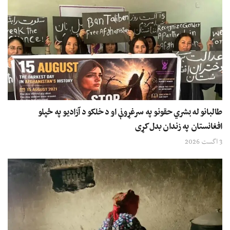
طالبانو له بشري حقونو په سرغړونې او د خلکو د آزادیو په ځپلو
افغانستان په زندان بدل کړی
3 اگست 2026