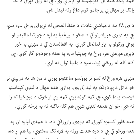
همدارنګه هغه تل اندېښمنه او پام یې وي، چې نه ویل کېږي د تګ
راتګ پر مهال یې پر جامو کوم داغ ونه لیدل شي.
د می ۲۸ مه د میاشتي عادت د حفظ الصحې له نړیوالې ورځې سره سم،
چې په ډېری هېوادونو کې د ښځو د روغتیا په اړه د چوپتیا ماتېدو او
پوهې ورکولو په پار لمانځل کېږي، په افغانستان کې د مهري په څېر
ډېری مېرمنې هره ورځ په چوپتیا سره په هغه وجودونو کار کوي، چې
کله کله له ورځني ژوند سره د ملتیا توان نه لري.
مهري هره ورځ له لسو تر یوولسو ساعتونو پورې د مېز شا ته درېږي تر
څو د تل د پېردونکو په لید کې وي. یوازې هغه مهال د لنډې کېناستو
فرصت پیدا کوي، چې ګڼه ګوڼه پرې کمه وي او څوک د مېز خوا ته را
نه شي، خو ان همغه لنډې شېبې هم کله ناکله نه په برخه کېږي.
هغه څلور کسیزه کورنۍ ته ډوډۍ راوړونکې ده. د همدې لپاره ان په
هغه ورځو کې چې د درد شدت ورته په لاره تګ سختوي، بیا هم اړ ده،