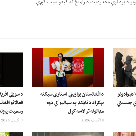
نجونو د یوه نوي محدودیت د رامنځ ته کېدو سبب کېږي.
د بشري حقونو سازمانونه: ۱۴ هېوادونو
د افغانستان یوازینۍ استازې سیکنه
د سویلي افریق
چې جنسیتي
بېګزاد د تایلنډ په سیالیو کې دوه
فعالانو افغان
مډالونه تر لاسه کړل
رسمیت پېزندن
8 اگست 2026
7 اگست 2026