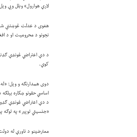
لارې هوارول» وبلل ویې ویل
هغوی د عدلت غوښتنې شعارو
نجونو د محرومیت او د افغ
د دې اعتراضي غونډې ګډنوال
کوي.
دوی همدارنګه و ویل: «له ز
اساسي حقونو ښکاره بېلګه د
د دې اعتراضي غونډې ګډونوا
«جنسیتي توپير» په توګه 
معترضینو د ناورې له دولت 