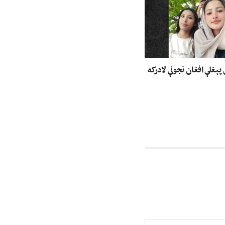
پېغلې افغان نجونې لادرکه