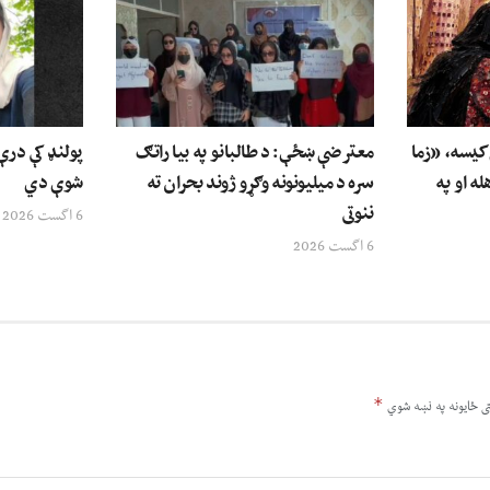
ې کیسه، «زما
معترضې ښځې: د طالبانو په بیا راتګ
پولنډ کې درې 
له او په
سره د میلیونونه وګړو ژوند بحران ته
شوې دي
ننوتی
6 اگست 2026
6 اگست 2026
*
ى ځایونه په نښه شوي