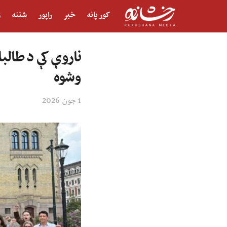
کور پانه
خبر
راپور
شننه
ژ
ناروې کې د طالبا
وشوه
1 جون 2026