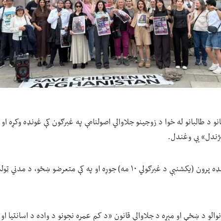
نو د طالبانو له خوا د زوجینو جلاوالي اصولنامې په غبرګون کې غونډه وکړه او
ژندل» یې وغندل.
دغه اعتراضي غونډه پرون (یکشنبې د غبرګولي ۱۰ مه) جوړه او په کې متعرضو 
لو د ښځې او مېړه د جلاوالي قانون «د کم عمره نجونو د واده د اسانتیا او 