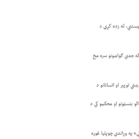
یستنې، له زده کړې د
ې له جدي ګواښونو سره مخ
 توپیر او انسانانو د
لو بنسټونو او محکمو کې د
» په وړاندې چوپتیا غوره