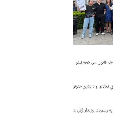
 «له قانوني سن څخه ټیټو
ښځو، د مدني ټولنې فعالانو او د بشري حقونو
په رسمیت پېژندلو لپاره د