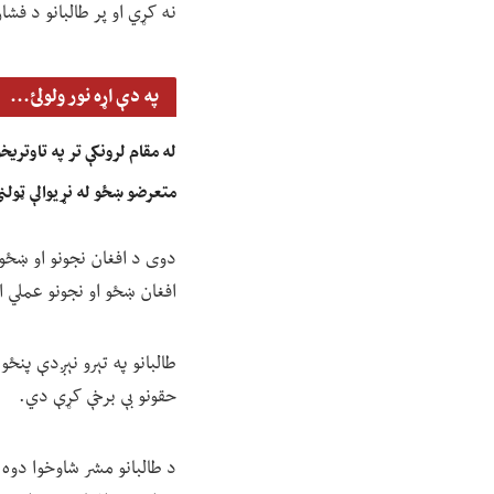
نه کړي او پر طالبانو د فشار
په دې اړه نور ولولئ...
له مقام لرونکې تر په تاوتری
متعرضو ښځو له نړیوالې ټولن
دوی د افغان نجونو او ښځو د
افغان ښځو او نجونو عملي ا
طالبانو په تېرو نېږدې پنځو 
حقونو بې برخې کړې دي.
د طالبانو مشر شاوخوا دوه 