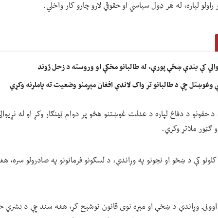
 راولو لپاره، له هر ډول سیاسي او حقوقي لارو چارو کار واخلي.
خوالي کې بندې ښځې پورې، له طالبانو مخکې او وروسته د زحل ژوند
ې وغوښتل چې د طالبانو تر واک لاندې افغان مېرمنو وضعیت ته پاملرنه وکړي
 حقونو د دفاع لپاره د عدلت غوښتنو هڅو پر دوام ټينګار وکړ او له نړیوالې
و ګټور ملاتړ وکړي.
کلونو کې د ښځو او نجونو په وړاندې، د لسګونو فرمانونو په صادرولو سره، هغو
اوونۍ وړاندې د ښځې او مېړه نوی قانون توشېح کړ، هغه سند چې د بشري حقون