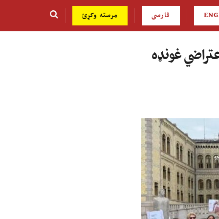
ENG
فارسی
مرسته وکړئ
اعتراضي غونډه