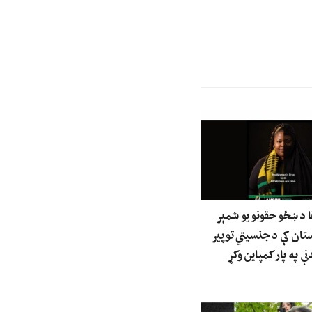
ا د ښځو حقونو یو شمېر
ستان کې د جنسیتي توپیر
ې په پار کمپاین وکړ