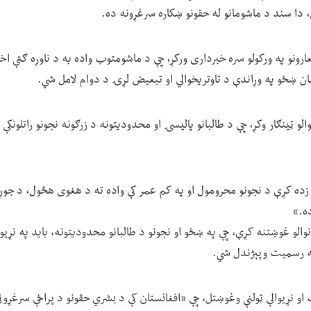
، دا سند د ماشومانو له حقونو ښکاره سرغړونه ده.
نو په ورکولو سره خبرداری ورکړ، چې د ماشومتوب واده به د ناوړه ګټې اخ
ان ښځو په وړاندې د تاوتریخوالي او تبعیض لړۍ د دوام لامل شي.
و ټینګار وکړ، چې د طالبانو پالیسۍ او محدودیتونه د زرګونه نجونو راتلونک
ده کړې د نجونو محرومول او په کم عمر کې واده ته د هغوی هڅول، د جوړښتي
ه.»
لو غوښتنه کړې، چې په ښځو او نجونو د طالبانو محدودیتونه، باید په نړیوا
په رسمیت وپېژندل شي.
او نړیوالې ټولنې وغوښتل، چې «افغانستان کې د بشري حقونو د پراخې سرغړونې