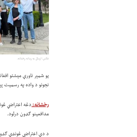
عکس: ارسالی به رسانه رخشانه.
یو شمېر ناورې مېشتو افغانا
نجونو د واده په رسمیت پې
رخشانه:
مدافعینو ګډون درلود.
د دې اعتراضي غونډې ګډونوا