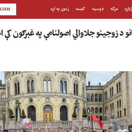
باړه
مرکه
دوسیه
کیسه
زموږ په اړه
LISH
نو د زوجینو جلاوالي اصولنامې په غبرګون کې 