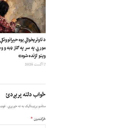
د تاوتریخوالي یوه حیرانوونک
مور یې په سر په ګاز ډبه و وه
وینو لژنده شوه»
7 اگست 2026
ځواب دلته پرېږدئ
ستاسو برېښناليک به نه خپريږي.
غوښت
*
څرگندون