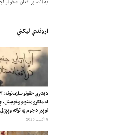
په اند، پر افغان ښځو او 
اړوندې لیکنې
له ملګرو ملتونو وغوښتل، 
توپير د جرم په توګه وپېژني
8 اگست 2026