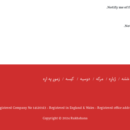
Notify me of 
Not
شننه
ژباړه
مرکه
دوسیه
کیسه
زموږ په اړه
istered Company No 14120163 - Registered in England & Wales - Registered office add
Copyright © 2024 Rukhshana