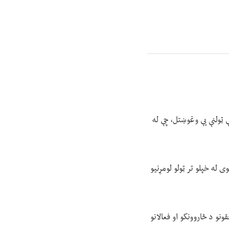
 ټولنې یې وغوښتل، چې له
ی له خپلو تر ټولو لومړنیو
و د څاروونکو او فعالانو