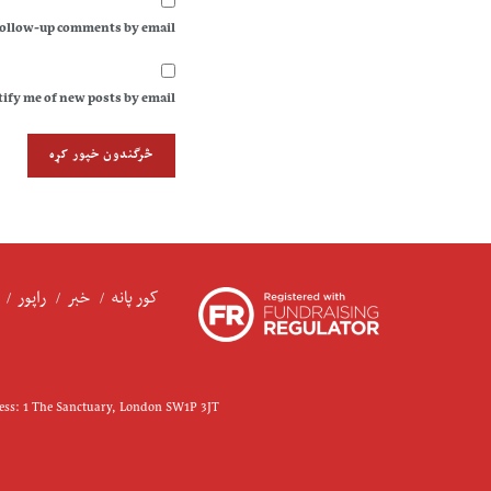
follow-up comments by email.
ify me of new posts by email.
کور پانه
خبر
راپور
ress: 1 The Sanctuary, London SW1P 3JT