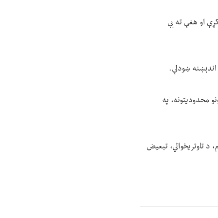
کړې او هغې ته یې
 اندېښنه ښودلې.
نو محدودیتونه، په
، د تاوتریخوالي، تبعیض