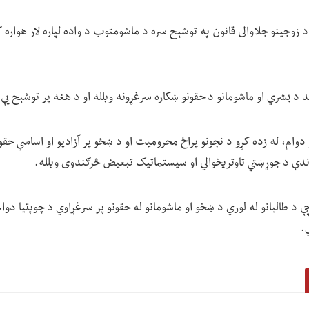
د زوجینو جلاوالی قانون په توشېح سره د ماشومتوب د واده لپاره لار هواره 
د بشري او ماشومانو د حقونو ښکاره سرغړونه وبلله او د هغه پر توشېح یې
وام، له زده کړو د نجونو پراخ محرومیت او د ښځو پر آزادیو او اساسي حقو
اندې د جوړښتي تاوتریخوالي او سیستماتیک تبعیض څرګندوی وبلله.
 د طالبانو له لوري د ښخو او ماشومانو له حقونو پر سرغړاوي د چوپتیا دوام
.