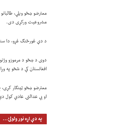
معترضو ښځو ویلي، طالبانو 
مشروعیت ورکړی دی.
د دې غورځنګ غړو، دا سند 
دوی د ښځو د مرموزو وژنو د
افغانستان کې د شځو په وړ
معترضو ښځو ټینګار کړی، چې
او بې عدالتۍ عادي کول دي
په دې اړه نور ولولئ...