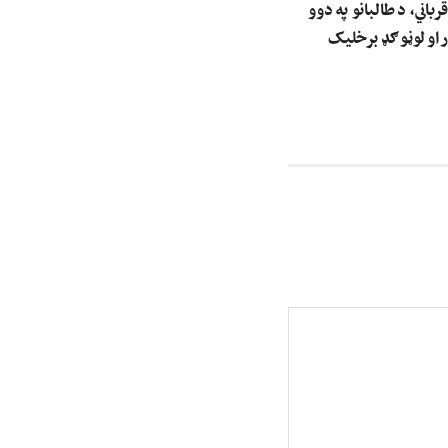
رباني، د طالبانو په دوو
 او لوڼو ګډ برخلیک