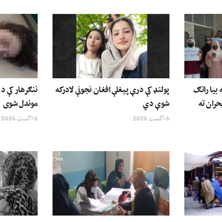
بیا راتګ
پولنډ کې درې پېغلې افغان نجونې لادرکه
حران ته
شوې دي
موندل شوی
6 اگست 2026
6 اگست 2026