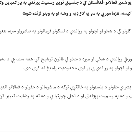
یو شمېر فعالانو افغانستان کې د جنسیتي توپیر رسمیت پېزندنې په پار کمپاین وک
 کیسه، «زما مور یې په سر په ګاز ډبه و وهله او په وینو لژنده شوه»
 کلونو کې د ښځو او نجونو په وړاندې د لسګونو فرمانونو په صادرولو سره، هغوی
رځې وړاندې د ښخې او مېړه د جلاوالي قانون توشېح کړ، هغه سند چې د بشري
ځو او نجونو په وړاندې یې یو نوی محدودیت رامنځ ته کړی دی.
ر،ي حقونو د بنسټونو په ځانګړې توګه د ماشومانو د حقونو د فعالانو اندېښن
واده په رسمیت پېژندلی او د نجلۍ چوپتیا یې واده ته په رضایت تعبیر کړ