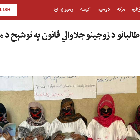
باړه
مرکه
دوسیه
کیسه
زموږ په اړه
LISH
بانو د زوجینو جلاوالي قانون په توشېح د 