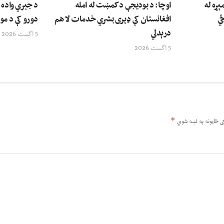
ېړه له
اوچا: د بودیجې د کمښت له امله
د جبري واده ق
ځي
افغانستان کې ډېری بشري خدمات لا هم
دورو کې د مور
درېدلي
5 اگست 2026
5 اگست 2026
*
ى ځایونه په نښه شوي