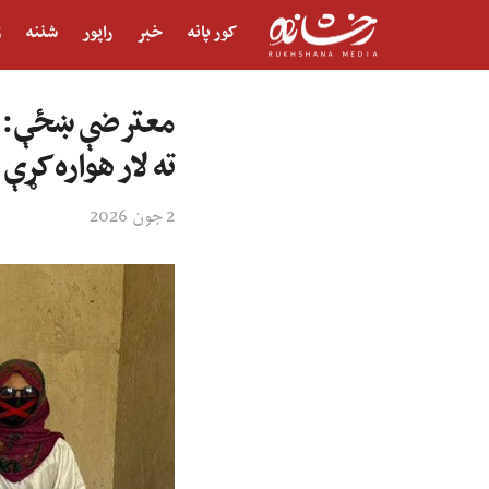
کور پانه
خبر
راپور
شننه
ژ
معترضې ښځې: طال
ته لار هواره کړې
2 جون 2026