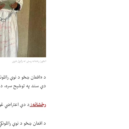
انځور: رخشانه رسنۍ ته رالېږل شوی
د «افغان ښځو د نوې راتلون
دې سند په توشېح سره، د م
رخشانه:
د دې اعتراضي غور
د افغان ښځو د نوې راتلونک