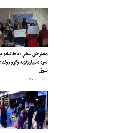
معترضې ښځې: د طالبانو په 
سره د میلیونونه وګړو ژوند ب
ننوتی
6 اگست 2026