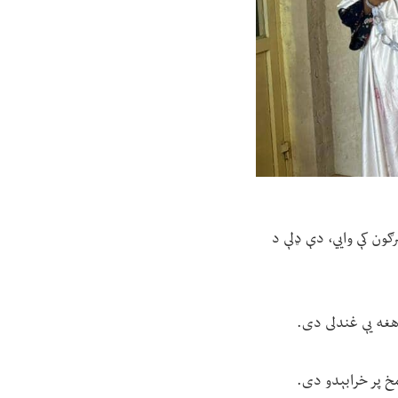
رګون کې وايي، دې ډلې د
 هغه یې غندلی دی.
مخ پر خرابېدو دی.