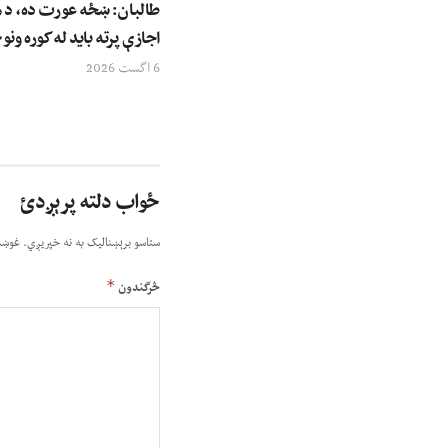
طالبان: ښځه عورت ده، د م
اجازې پرته باید له کوره ونو
6 اگست 2026
ځواب دلته پرېږدئ
ستاسو برېښناليک به نه خپريږي.
غوښت
*
څرگندون