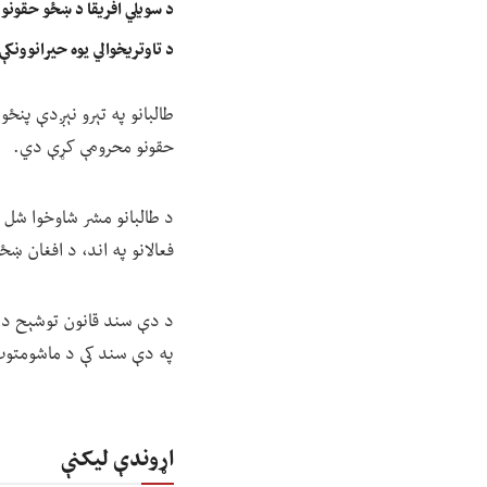
د سویلي افریقا د ښځو حقونو 
د تاوتریخوالي یوه حیرانوونکې
طالبانو په تېرو نېږدې پنځو
حقونو محرومې کړې دي.
د طالبانو مشر شاوخوا شل و
فعالانو په اند، د افغان ښ
د دې سند قانون توشېح د بش
په دې سند کې د ماشومتوب 
اړوندې لیکنې