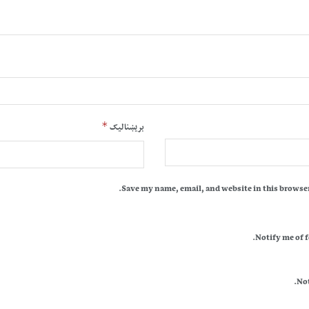
*
بریښنالیک
Save my name, email, and website in this browser
Notify me of 
Not