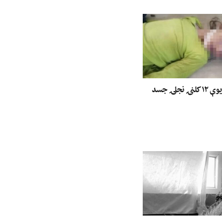
ننګرهار کې د یوې ۱۲ کلنۍ نجلۍ جسد