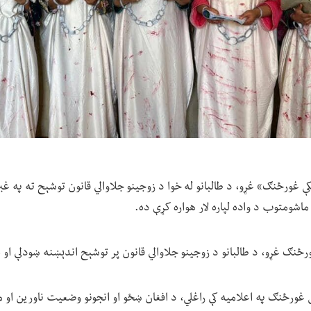
کې غورځنګ» غړو، د طالبانو له خوا د زوجینو جلاوالي قانون توشېح ته په غب
اشومتوب د واده لپاره لار هواره کړې ده.
ځنګ غړو، د طالبانو د زوجینو جلاوالي قانون پر توشېح اندېښنه ښودلې او
ې غورځنګ په اعلامیه کې راغلي، د افغان ښځو او انجونو وضعیت ناورین او 