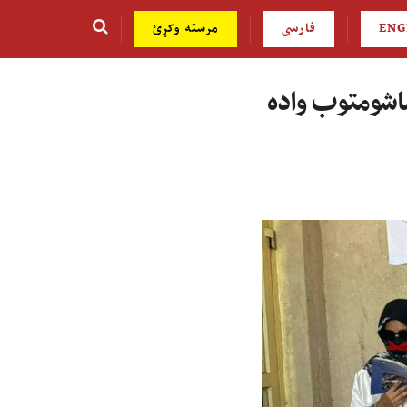
ENG
فارسی
مرسته وکړئ
ماشومتوب واده