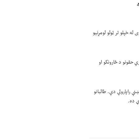
ړ
 له خپلو تر ټولو لومړنیو
 حقونو د څارونکو او
ې راپارولې دي. طالبانو
ې ده.