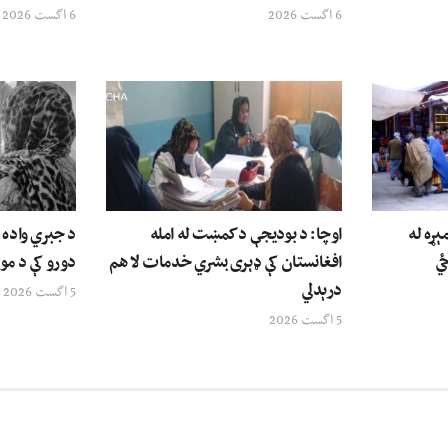
6 اگست 2026
6 اگست 2026
ېړه له
اوچا: د بودیجې د کمښت له امله
د جبري واده ق
ځي
افغانستان کې ډېری بشري خدمات لا هم
دورو کې د مور
درېدلي
5 اگست 2026
5 اگست 2026