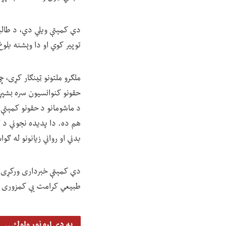
دې کمېتې ویلي دي، د طالبا
توپیر کوي او دا وېشنه بلو
ملګرو ملتونو ټینګار کړی، چ
حقونو کنوانسیون سره بشپړ
د ماشومانو د حقونو کمېتې 
هم ده. دا پدیده نجونې د ل
بدني او رواني زیانونو له ګ
دې کمېټې خبرداری ورکړی «
طبیعي کرامت یې کمزوری کو
په دې اړه نور ولولئ...