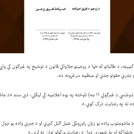
کمېټه، د طالبانو له خوا د زوجینو جلاوالي قانون د توشېح په غبرګون کې وا
و بشري حقونو جدي او منظمه سرغړونه ده.
دې کمېتې پرون (دوشنبې د غبرګولي ۱۱ مه) ناوخته په یوه اعلامیه کې لیکلي، د
واده ته په رضایت درک کوي.»
د ماشومتوب واده یو زیان راوړونکی عمل ګنل کېږي او د جبري واده یو ډول
 خپلواکه او په شعوري ډول د رضایت ورکولو توان نه لري.»