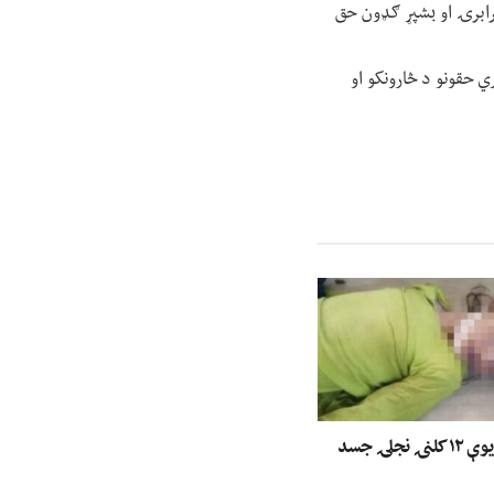
برابرۍ او بشپړ ګډون حق
 حقونو د څارونکو او
ننګرهار کې د یوې ۱۲ کلنۍ نجلۍ جسد