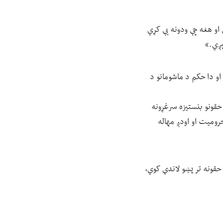
 او هغه چې ودونه یې کړي
ېږي.»
او دا حکم د ماشومانو د
 حقونو بنستیزه سرغړونه
حرومیت او اودږ مهاله
قونه تر پښو لاندې کوي،