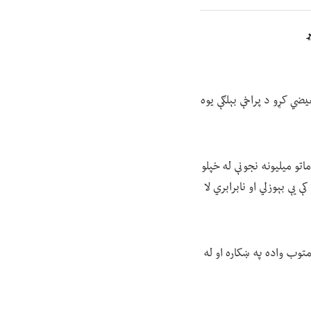
ړ
یضي کړو د پراخې بېلګې یوه
اتو میلیونه نجونې له خپلو
يې بېوزلي او نابرابري لا
توب واده په ښکاره او له