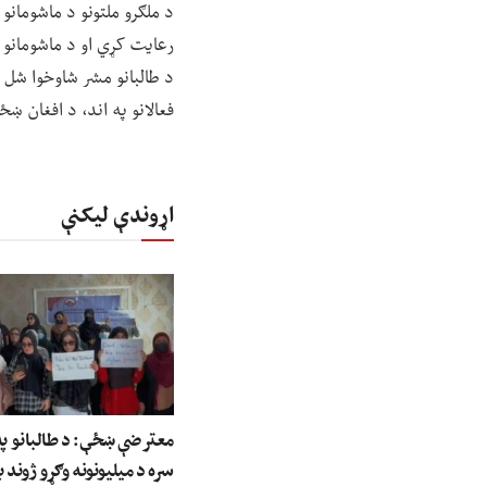
د ملګرو ملتونو د ماشومانو 
رعایت کړي او د ماشومانو او
د طالبانو مشر شاوخوا شل و
فعالانو په اند، د افغان ښ
اړوندې لیکنې
معترضې ښځې: د طالبانو په 
سره د میلیونونه وګړو ژوند ب