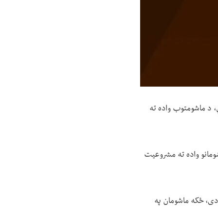
يي، د ماشومتوب واده ته
ې سند «د ماشومانو واده ته مشروعیت
 دی، ځکه ماشومان په