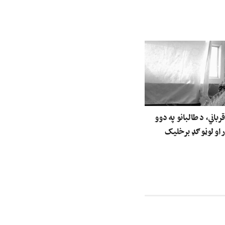
رباني، د طالبانو په دوو
 او لوڼو ګډ برخلیک