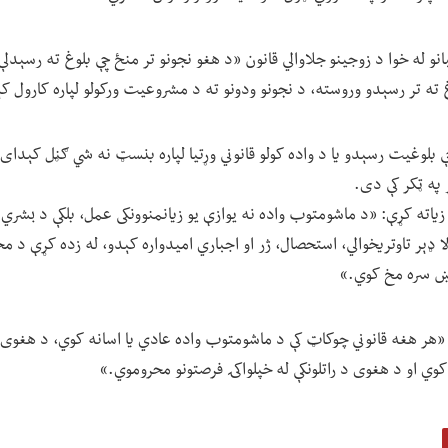
نو له خوا د زوجینو جلاوالي قانون «د هغو نجونو تر منځ چې بلوغ ته رسېدلې
غ ته تر رسېدو وروسته، د نجونو ودونو ته د مشروعیت ورکولو لپاره کارول ک
ې بلوغیت رسېدو یا د واده کولو قانوني وړتیا لپاره بنسټ نه شي ګڼل کېدای 
 په ټکر کې دی.
زیاته کړې: «د ماشومتوب واده نه یوازې یو زیانمنوونکی عمل، بلکې د بشري
ا ډېر تاوتریخوالي، استحصال، ژر او اجباري امیدواره کېدو، له زده کړې د م
واښ سره مخ کوي.»
هر هغه قانوني چوکاټ کې د ماشومتوب واده عادي یا اسانه کوي، د هغوی ح
ي او د هغوی د راتلونکې له خپلواکۍ فرصتونو محروموي.»