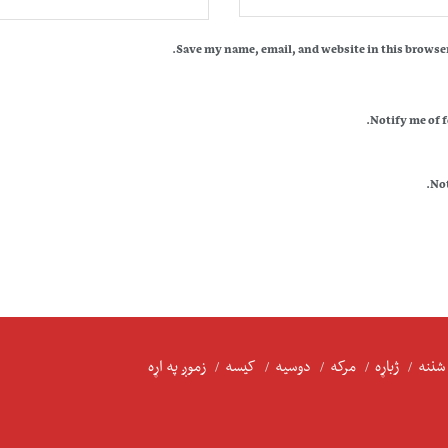
Save my name, email, and website in this browser
Notify me of 
Not
شننه
ژباړه
مرکه
دوسیه
کیسه
زموږ په اړه