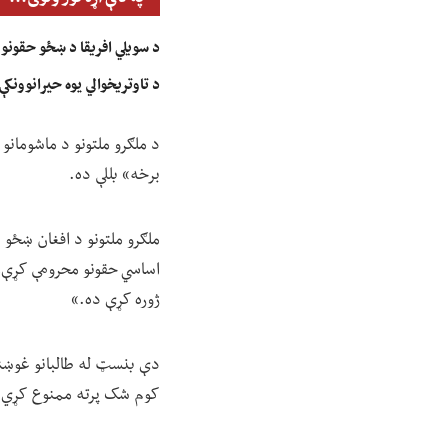
د سویلي افریقا د ښځو حقونو 
د تاوتریخوالي یوه حیرانوونکې
د ملګرو ملتونو د ماشومانو 
برخه» بللې ده.
ملګرو ملتونو د افغان ښځو ا
اساسي حقونو محرومې کړې، د 
ژوره کړې ده.»
دې بنسټ له طالبانو غوښتي،
کوم شک پرته ممنوع کړي.