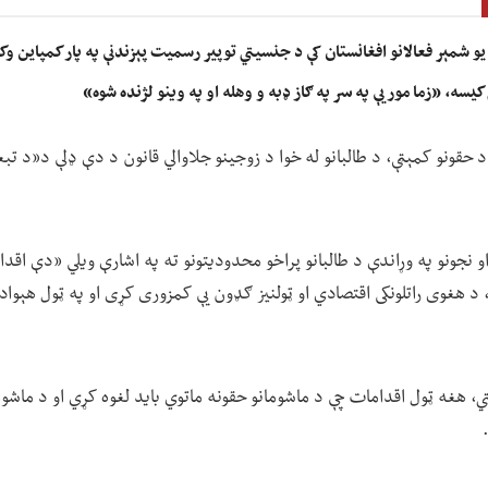
یو شمېر فعالانو افغانستان کې د جنسیتي توپیر رسمیت پېزندنې په پار کمپاین وک
 کیسه، «زما مور یې په سر په ګاز ډبه و وهله او په وینو لژنده شوه»
د حقونو کمېټې، د طالبانو له خوا د زوجینو جلاوالي قانون د دې ډلې د«د تبع
و نجونو په وړاندې د طالبانو پراخو محدودیتونو ته په اشارې ویلي «دې اقدام
هغوی راتلونکی اقتصادي او ټولنیز ګډون یې کمزوری کړی او په ټول هېواد کې 
 هغه ټول اقدامات چې د ماشومانو حقونه ماتوي باید لغوه کړي او د ماشوم