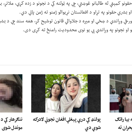
حقونو کمېټې له طالبانو غوښتي، چې په ټولنه کې د نجونو د زده کړې، ملاتړ، 
 بشري حقونو په تړاو د افغانستان نړیوالو ژمنو ته ژمن پاتې دي.
رځې وړاندې د ښخې او مېړه د جلاوالي قانون توشېح کړ، هغه سند چې د بشري
ځو او نجونو په وړاندې یې یو نوی محدودیت رامنځ ته کړی دی.
بیا راتګ
پولنډ کې درې پېغلې افغان نجونې لادرکه
حران ته
شوې دي
موندل شوی