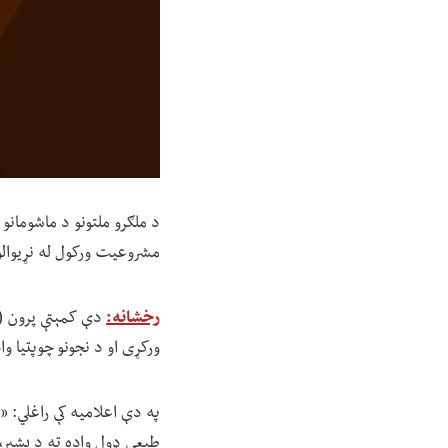
د ملګرو ملتونو د ماشومانو 
مشروعیت ورکول له نړیوال
رخشانه:
ورکړی او د نجونو چوپتیا 
په دې اعلامیه کې راغلي: «
طبعي ډول واده ته د بشپړ،