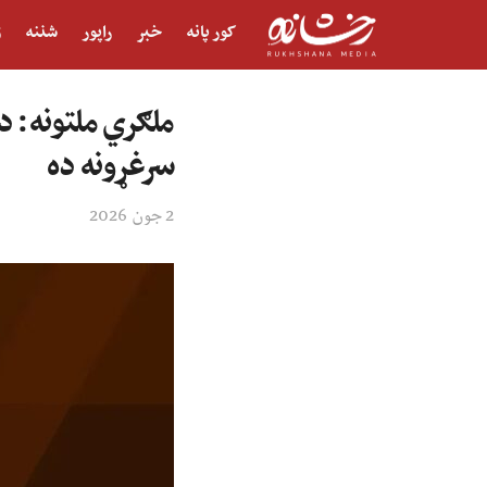
کور پانه
خبر
راپور
شننه
ژ
ملګري ملتونه: 
سرغړونه ده
2 جون 2026