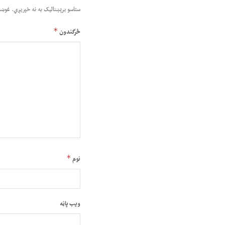
ستاسو برېښناليک به نه خپريږي.
غوښت
*
څرگندون
*
نوم
ویب پاڼه