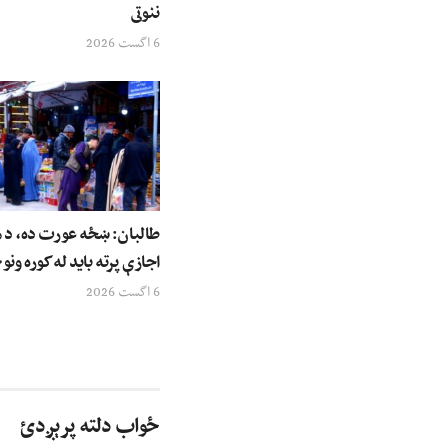
ننوتی
6 اگست 2026
طالبان: ښځه عورت ده، د م
اجازې پرته باید له کوره ونو
6 اگست 2026
ځواب دلته پرېږدئ