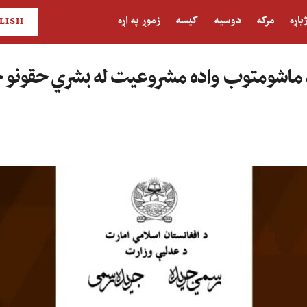
باړه
مرکه
دوسیه
کیسه
زموږ په اړه
LISH
د ماشومتوب واده مشروعیت له بشري حقونو 