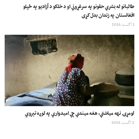
طالبانو له بشري حقونو په سرغړونې او د خلکو د آزادیو په ځپلو
افغانستان په زندان بدل کړی
3 اگست 2026
لومړۍ نهه میاشتې، هغه میندې چې امیدواري په لوږه تېروي
2 اگست 2026