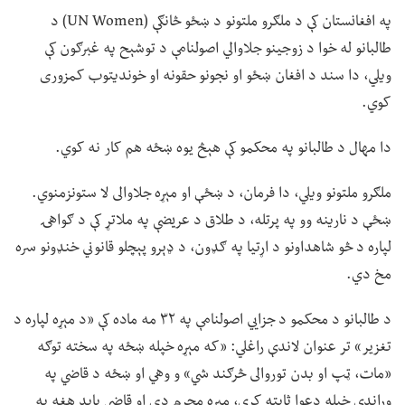
په افغانستان کې د ملګرو ملتونو د ښځو څانګې (UN Women) د
طالبانو له خوا د زوجینو جلاوالي اصولنامې د توشېح په غبرګون کې
ویلي، دا سند د افغان ښځو او نجونو حقونه او خوندیتوب کمزوری
کوي.
دا مهال د طالبانو په محکمو کې هېڅ یوه ښځه هم کار نه کوي.
ملګرو ملتونو ویلي، دا فرمان، د ښځې او مېړه جلاوالی لا ستونزمنوي.
ښځې د نارینه وو په پرتله، د طلاق د عریضې په ملاتړ کې د ګواهۍ
لپاره د څو شاهداونو د اړتیا په ګډون، د ډېرو پېچلو قانوني خنډونو سره
مخ دي.
د طالبانو د محکمو د جزايي اصولنامې په ۳۲ مه ماده کې «د مېړه لپاره د
تغزیر» تر عنوان لاندې راغلي: «که مېړه خپله ښځه په سخته توګه
«مات، ټپ او بدن توروالی څرګند شي» و وهي او ښځه د قاضي په
وړاندې خپله دعوا ثابته کړي، مېړه مجرم دی او قاضي باید هغه په