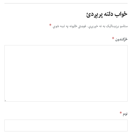
ځواب دلته پرېږدئ
*
ستاسو برېښناليک به نه خپريږي.
غوښتى ځایونه په نښه شوي
*
څرگندون
*
نوم