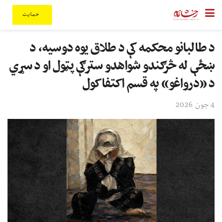
حمایت
د طالبانو محکمه کې د طلاق یوه دوسیه، د
ښځې له څرګندو شواهدو سترګې پټول او د سړي
د «درواغو» په قسم اکتفا کول
4 جون 2026