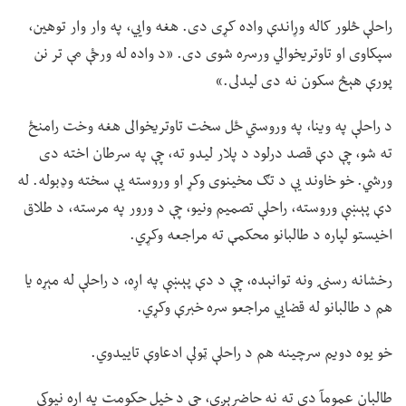
راحلې څلور کاله وړاندې واده کړی دی. هغه وايي، په وار وار توهین،
سپکاوی او تاوتریخوالي ورسره شوی دی. «د واده له ورځې مې تر نن
پورې هېڅ سکون نه دی لیدلی.»
د راحلې په وینا، په وروستي ځل سخت تاوتریخوالی هغه وخت رامنځ
ته شو، چې دې قصد درلود د پلار لیدو ته، چې په سرطان اخته دی
ورشي. خو خاوند یې د تګ مخینوی وکړ او وروسته یې سخته وډبوله. له
دې پېښې وروسته، راحلې تصمیم ونیو، چې د ورور په مرسته، د طلاق
اخیستو لپاره د طالبانو محکمې ته مراجعه وکړي.
رخشانه رسنۍ ونه توانېده، چې د دې پېښې په اړه، د راحلې له مېړه یا
هم د طالبانو له قضايي مراجعو سره خبرې وکړي.
خو یوه دویم سرچینه هم د راحلې ټولې ادعاوې تاییدوي.
طالبان عمومآ دې ته نه حاضرېږي، چې د خپل حکومت په اړه نیوکې