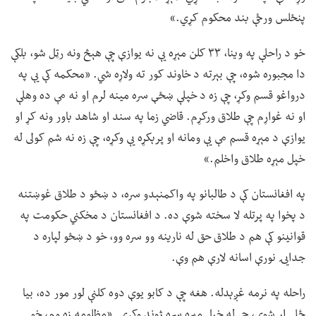
پنځلس ورځې بند محکوم کړي.»
خو د راحلې په وینا، ۳۳ کلن مېړه یې نه یوازې چې هېڅ ونه رټل شو، بلکې
دا مجبوره شوه، چې بېرته د خاوند کور ته ولاړه شي. «محکمه کې یې په
درواغو قسم وکړ، چې زه د خپلې ښځې سره مینه لرم او نه مې ده وهلې
او نه غواړم چې طلاق ورکړم. قاضي زما په سند او شاهد باور ونه کړ او
یوازې د مېړه قسم مې یې ومانه او پرېکړه یې وکړه، چې زه نه شم کولی له
خپل مېړه طلاق واخلم.»
په افغانستان کې د طالبانو په واکمنېدو سره، د ښځو د طلاق غوښتنه
د پخوا په پرتله لا سخته شوې ده. د افغانستان د مخکني حکومت په
قوانینو کې هم د طلاق حق له نارینه وو سره وو، خو د ښځو لپاره د
جدایۍ نورې اسانه لارې هم وې.
راحله په نرمه غږېدله. هغه چې د کابو یوې دوه کلنې لور مور ده، بیا
ځلي اړ شوې، چې له خپل مېړه سره ژوند وکړي. «مظلومه زه وم، خو