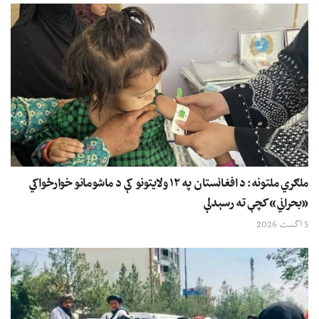
ملګري ملتونه: د افغانستان په ۱۲ ولایتونو کې د ماشومانو خوارځواکي
«بحراني» کچې ته رسېدلې
5 اگست 2026