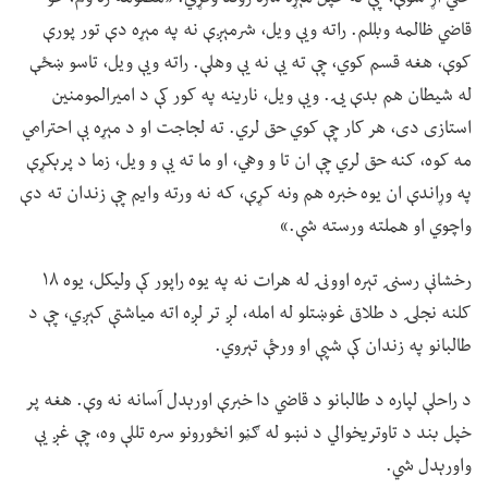
قاضي ظالمه وبللم. راته ویې ویل، شرمېږې نه په مېړه دې تور پورې
کوې، هغه قسم کوي، چې ته یې نه یې وهلې. راته ویې ویل، تاسو ښځې
له شیطان هم بدې یۍ. ویې ویل، نارینه په کور کې د امیرالمومنین
استازی دی، هر کار چې کوي حق لري. ته لجاجت او د مېړه بې احترامي
مه کوه، کنه حق لري چې ان تا و وهي، او ما ته یې و ویل، زما د پرېکړې
په وړاندې ان یوه خبره هم ونه کړې، که نه ورته وایم چې زندان ته دې
واچوي او هملته ورسته شې.»
رخشانې رسنۍ تېره اوونۍ له هرات نه په یوه راپور کې ولیکل، یوه ۱۸
کلنه نجلۍ د طلاق غوښتلو له امله، لږ تر لږه اته میاشتې کېږي، چې د
طالبانو په زندان کې شپې او ورځې تېروي.
د راحلې لپاره د طالبانو د قاضي دا خبرې اورېدل آسانه نه وې. هغه پر
خپل بند د تاوتریخوالي د نښو له ګڼو انځورونو سره تللې وه، چې غږ یې
واورېدل شي.