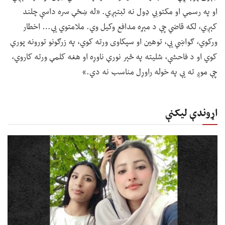
او په رسمي او مکتوبي ډول نه ثبتېږي. «له ښځې سره داسې چلند
کېږي، لکه قاضي چې د مېړه مدافع وکیل وي. ملامتوي یې… اخطار
ورکوي، ګواښي یې، توهین او سپکاوی ورته کوي، په زرګونو تورونه پورې
کوي او د فاحشې، شلیته په څېر نورې ناوړه او هغه کلمې ورته کاروي،
چې موږ ته یې په خوله راوړل مناسب نه دي.»
اړوندې لیکنې