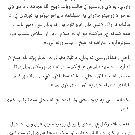
واوري. په دې وروستیو کې طالب ویاند ذبیح الله مجاهد ، د دې ډلې
له خوا د زوجینو جلاوالي په اصولنامه د پراخو نیوکو په غبرګون کې، د
طالبانو تر واک لاندې ملي راډیو تلوېزیون ته ویلي دي: «موږ باید د
هغه کسانو، چې سرکشه دي او له اسلام، دین او اسلامي بنسټ سره
ستونزه لري، اعتراضو ته هېڅ ارزښت ورنه کړو.»
راحلې رخشانې رسنۍ ته ویلي، د تاوتریخوالي له زغملو پرته بله هېڅ لار
نه لري. «د مېړه ظلم مې هېڅ کم شوی نه دی، پرعکس ویل یې تا
غوښتل له ما طلاق واخلې او ما ته سزا راکړل شي، اوس لا ډېر ظلم
راباندې کوي او زه یې په کور بندي کړې یم.»
رخشانه رسنۍ په ډېره سختۍ وتوانېده، چې له راحلې سره تلېفوني خبرې
وکړي.
هغه مدافع وکیل چې په دې راپور کې ورسره خبرې شوې وايي، دا ډول
ډېری پرېکړې د طالبانو د قاضيانو له خوا په شفاهي ډول تر سره کېږي