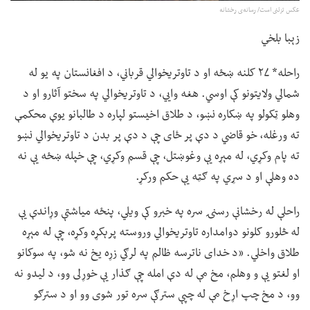
عکس تزئنی است/ رسانه‌ی رخشانه
زېبا بلخي
راحله* ۲۷ کلنه ښځه او د تاوتریخوالي قرباني، د افغانستان په یو له
شمالي ولایتونو کې اوسي. هغه وايي، د تاوتریخوالي په سختو آثارو او د
وهلو ټکولو په ښکاره نښو، د طلاق اخیستو لپاره د طالبانو یوې محکمې
ته ورغله، خو قاضي د دې پر ځای چې د دې پر بدن د تاوتریخوالي نښو
ته پام وکړي، له مېړه یې وغوښتل، چې قسم وکړي، چې خپله ښځه یې نه
ده وهلې او د سړي په ګټه یې حکم ورکړ.
راحلې له رخشانې رسنۍ سره په خبرو کې ویلي، پنځه میاشتې وړاندې یې
له څلورو کلونو دوامداره تاوتریخوالي وروسته پرېکړه وکړه، چې له مېړه
طلاق واخلي. «د خدای ناترسه ظالم په لرګي زړه یخ نه شو، په سوکانو
او لغتو یې و وهلم، مخ مې له دې امله چې ګذار یې خوړلی وو، د لیدو نه
وو، د مخ چپ اړخ مې له چپې سترګې سره تور شوی وو او د سترګو