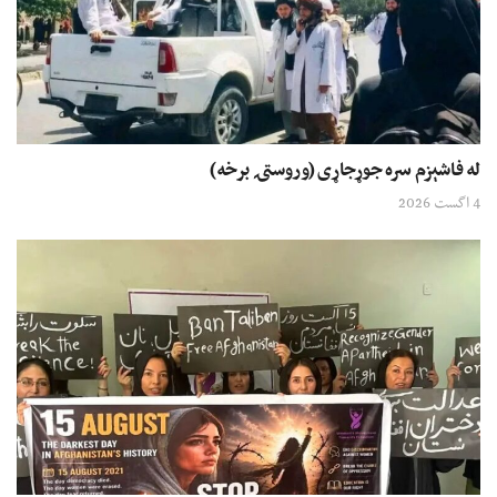
له فاشېزم سره جوړجاړی (وروستۍ برخه)
4 اگست 2026