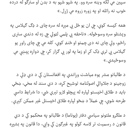
سپین مې لکه وینه سره وو. په شپو شپو به د بدن او سترګو له درده
خوب نه راتله او په زوره زروه مې ژړل.»
هغه کیسه کوي، چې ان یو ځل یې مېړه له سره چای د ډګ ګیلاس په
ویشتلو سره وسوځوله. «ناحقه یې پلمې لټولې چې زه له دندې ستړی
راځم، ولې چای نه دی چمتو او ځنډ کوې، کله مې چې چای راوړ یو
ګیلاس یې ترې ډک کړ او زما په لور یې ګزار کړ، چې دواړه پېښې مې
وسوځېدې.»
د طالبانو مشر یوه میاشت وړاندې په افغانستان کې د دې ډلې د
زوجینو د جلاوالي اصولنامه توشېح کړه، د دې سند له مخې، ښځې
باید د طلاق اخیستو لپاره له پېچلو لارو تېرې شي، دا شرایط داسې
طرحه شوي، چې عملآ د ښځو لپاره طلاق اخیستل غیر ممکن کېږي.
د ملګرو ملتونو سیاسي دفتر (یوناما) د طالبانو په محکمو کې د دې
قانون د رسمیت تر لاسه کولو په غبرګون کې وايي، دا قانون په بشپړه