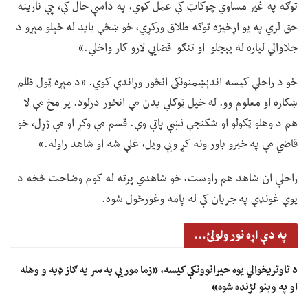
توګه په غیر مساوي چوکاټ کې عمل کوي، په داسې حال کې، چې نارینه
حق لري په یو اړخیزه توګه طلاق ورکړي، خو ښځې باید له خپلو مېړو د
جلاوالي لپاره له پېچلو او تنګو قضايي لارو کار واخلي.»
خو د راحلې کیسه اندېښمنونکی انځور وړاندې کوي. «د مېړه ټول ظلم
ښکاره او معلوم وو. له خپل ټوکلي بدن مې انځور درلود. پر مخ مې لا
هم د وهلو ټکولو او شکنجې نښې پاتې وې. قسم مې وکړ او مې ژړل، خو
قاضي مې په خبرو باور ونه کړ ویې ویل، غلې شه او شاهد راوله.»
راحلې ان شاهد هم راوست، خو شاهدي پرته له کوم وضاحت څخه د
یوې غونډې په جریان کې له پامه وغورځول شوه.
په دې اړه نور ولولئ...
د تاوتریخوالي یوه حیرانوونکې کیسه، «زما مور یې په سر په ګاز ډبه و وهله
او په وینو لژنده شوه»