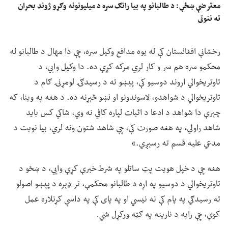
معترضې ښځې: د طالبانو په بیا راتګ سره د میلیونونه وګړو ژوند بحران
ته ننوتی
رخشانې افغانستان کې له یوه مدافع وکیل سره، چې دا مهال د طالبانو له
محکمو سره هم سر و کار لري مرکه کړې ده. دا وکیل وايي، د
تاوتریخوالي اړوند دوسیو کې، پېښو ته د رسیدګۍ لومړنۍ ګام د
تاوتریخوالي د شواهدو، لاسوندونو او نښو څېړنه ده. د هغه په وینا، که
چېرې دا شواهد د ادعا د اثبات لپاره کافي نه وي، شاکي کس باید
شاهد راولي، په هغه صورت کې، چې شاهد شتون ونه لري، بیا نوبت د
مدعي علیه قسم ته رسېږي.»
هغه چې د خپل هویت پټ ساتلو په شرط خبرې کړې وايي، د ښځو د
تاوتریخوالي د دوسیو په اړه د طالبانو محکمې، تر ډېره د پېښو اصولو
ته رسیدګي په پام کې نه نیسي او په پای کې په داسې کړنلاره عمل
کوي، چې رایه د نارینه په ګټه ورکړل شي.