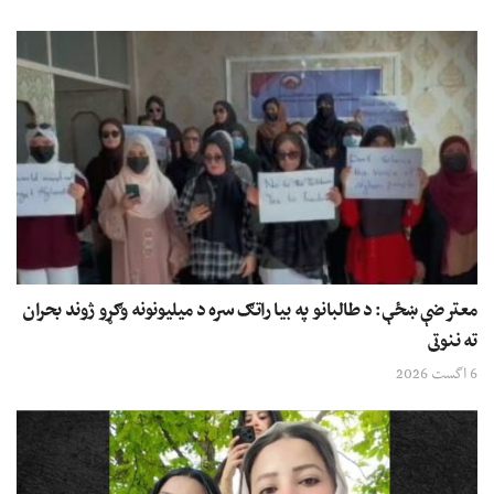
معترضې ښځې: د طالبانو په بیا راتګ سره د میلیونونه وګړو ژوند بحران
ته ننوتی
6 اگست 2026