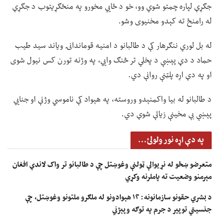
جګړې لپاره چمتو شوي وو، خو د ځايي مخورو په منځګړیتوب د جګړې
له رامنځ ته کېدو مخنیوی وشو.
له بل لوري ننګرهار کې د طالبانو د امنیه قوماندانۍ ویاند سید طیب
حماد د دې پېښې د پخلي تر څنګ وايي، په وژنه تورن کس نیول شوی
او په دې اړه پلټنې روانې دي.
د طالبانو له بیا واکمنېدو وروسته، په هېواد کې ناموسي وژنې او جنايي
پېښې بې مخینې زیاتې شوې دي.
په دې اړه نور ولولئ...
متعرضو ښځو له نړیوالې ټولنې وغوښتل چې د طالبانو تر واک لاندې افغان
مېرمنو وضعیت ته پاملرنه وکړي
د بشري حقونو سازمانونه: ۱۴ هېوادونو له ملګرو ملتونو وغوښتل، چې
جنسیتي توپير د جرم په توګه وپېژني