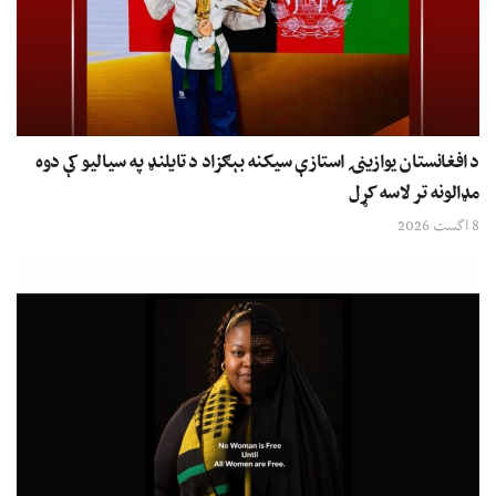
د افغانستان یوازینۍ استازې سیکنه بېګزاد د تایلنډ په سیالیو کې دوه
مډالونه تر لاسه کړل
8 اگست 2026