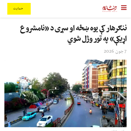
حمایت
ننګرهار کې یوه ښځه او سړی د «نامشروع
اړیکې» په تور وژل شوي
7 جون 2026