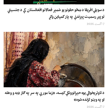
د سویلي افریقا د ښځو حقونو یو شمېر فعالانو افغانستان کې د جنسیتي
توپیر رسمیت پېزندنې په پار کمپاین وکړ
7 اگست 2026
د تاوتریخوالي یوه حیرانوونکې کیسه، «زما مور یې په سر په ګاز ډبه و وهله
او په وینو لژنده شوه»
7 اگست 2026