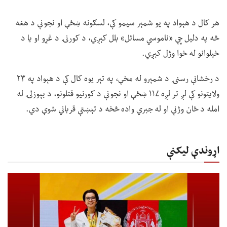
هر کال د هېواد په یو شمېر سیمو کې، لسګونه ښځې او نجونې د هغه
څه په دلیل چې «ناموسي مسائل» بلل کېږي، د کورنۍ د غړو او یا د
خپلوانو له خوا وژل کېږي.
د رخشانې رسنۍ د شمېرو له مخې، په تېر یوه کال کې د هېواد په ۲۳
ولایتونو کې لږ تر لږه ۱۱۷ ښځې او نجونې د کورنیو قتلونو، د بېوزلۍ له
امله د ځان وژنې او له جبري واده څخه د تېښتې قرباني شوې دي.
اړوندې لیکنې