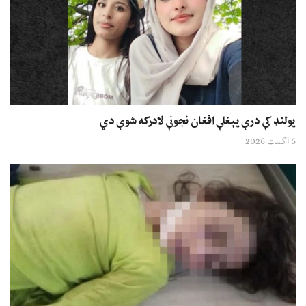
پولنډ کې درې پېغلې افغان نجونې لادرکه شوې دي
6 اگست 2026