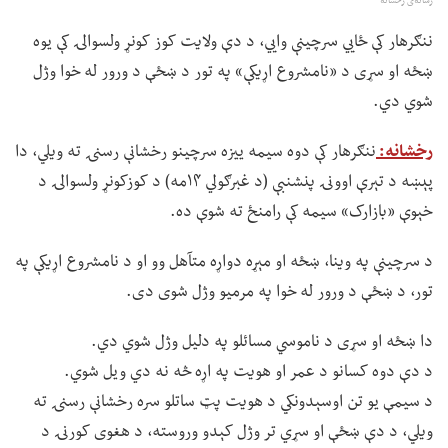
رسانه‌ی رخشانه
ننګرهار کې ځايي سرچینې وايي، د دې ولایت کوز کونړ ولسوالۍ کې یوه
ښځه او سړی د «نامشروع اړیکې» په تور د ښځې د ورور له خوا وژل
شوي دي.
رخشانه:
ننګرهار کې دوه سیمه ییزه سرچینو رخشانې رسنۍ ته ویلي، دا
پېښه د تېرې اوونۍ پنشنبې (د غبرګولي ۱۴مه) د کوزکونړ ولسوالۍ د
خېوې «بازارک» سیمه کې رامنځ ته شوې ده.
د سرچینې په وینا، ښځه او مېړه دواړه متآهل وو او د نامشروع اړیکې په
تور، د ښځې د ورور له خوا په مرمیو وژل شوی دی.
دا ښځه او سړی د ناموسي مسائلو په دلیل وژل شوي دي.
د دې دوه کسانو د عمر او هویت په اړه څه نه دي ویل شوي.
د سیمې یو تن اوسېدونکي د هویت پټ ساتلو سره رخشانې رسنۍ ته
ویلي، د دې ښځې او سړي تر وژل کېدو وروسته، د هغوی کورنۍ د