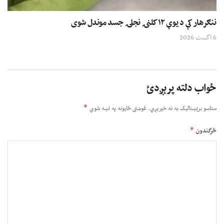
ننګرهار کې د یوې ۱۲ کلنۍ نجلۍ جسد موندل شوی
6 اگست 2026
ځواب دلته پرېږدئ
*
ستاسو برېښناليک به نه خپريږي.
غوښتى ځایونه په نښه شوي
*
څرگندون