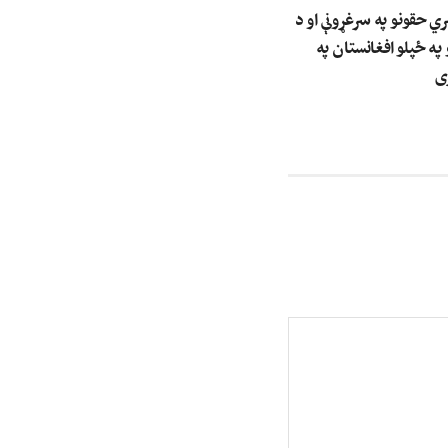
ري حقونو په سرغړونې او د
 په ځپلو افغانستان په
ی