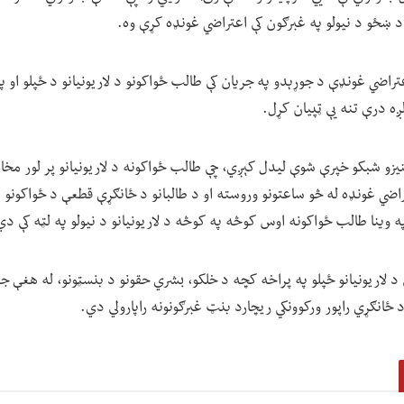
 د ښځو د نیولو په غبرګون کې اعتراضي غونډه کړې وه.
راضي غونډې د جوړېدو په جریان کې طالب ځواکونو د لاریونیانو د ځپلو او پا
ږه درې تنه یې ټپیان کړل.
لنیزو شبکو خپرې شوې لیدل کېږي، چې طالب ځواکونه د لاریونیانو پر لور م
راضي غونډه له څو ساعتونو وروسته او د طالبانو د ځانګړې قطعې د ځواکونو 
 وینا طالب ځواکونه اوس کوڅه په کوڅه د لاریونیانو د نیولو په لټه کې دي
د لاریونیانو ځپلو په پراخه کچه د خلکو، بشري حقونو د بنسټونو، له هغې ج
 د ځانګړي راپور ورکوونکي ریچارد بنټ غبرګونونه راپارولي دي.