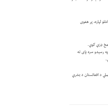
شلو لپاره، پر هغوی
خامخ ډزې کوي.
په رسېدو سره پای ته
.
ملې د افغانستان د بشري