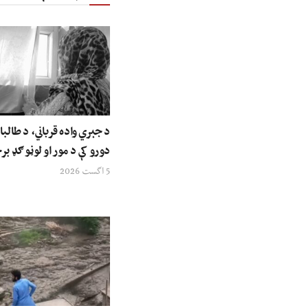
د جبري واده قرباني، د طالبا
دورو کې د مور او لوڼو ګډ ب
5 اگست 2026