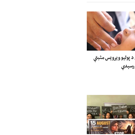
 د پولیو ویرویس مثبتې