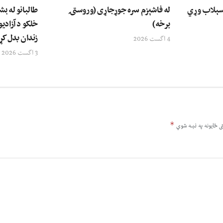
سېلاب وړي
له فاشېزم سره جوړجاړی (وروستۍ
طالبانو له بش
برخه)
خلکو د آزادیو
زندان بدل کړ
4 اگست 2026
3 اگست 2026
*
ى ځایونه په نښه شوي