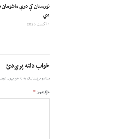
نورستان کې درې ماشومان 
دي
4 اگست 2026
ځواب دلته پرېږدئ
ستاسو برېښناليک به نه خپريږي.
غوښت
*
څرگندون