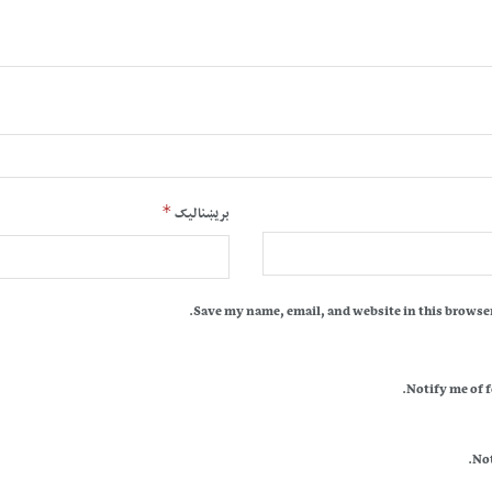
*
بریښنالیک
Save my name, email, and website in this browser
Notify me of 
Not