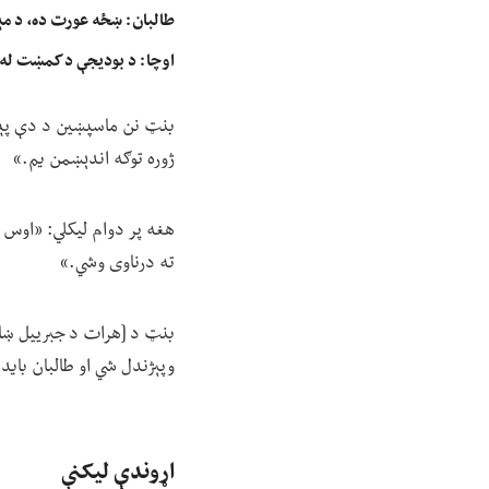
طالبان: ښځه عورت ده، د مېړه
اوچا: د بودیجې د کمښت له 
بنټ نن ماسپښین د دې پېښې 
ژوره توګه اندېښمن یم.»
هغه پر دوام لیکلي: «اوس د
ته درناوی وشي.»
بنټ د [هرات د جبرییل ښارګ
وپېژندل شي او طالبان باید 
اړوندې لیکنې