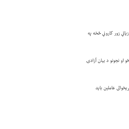
یاتې زور کارونې څخه په
 او نجونو د بیان آزادۍ
خوالی عاملین باید