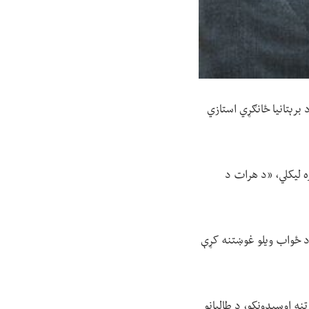
د برېتانیا ځانګړي استازي
ه خپرولو سره لیکلي، «د هرات د
] د ځواب ویلو غوښتنه کړې
نه اوسېدونکو، د طالبانو