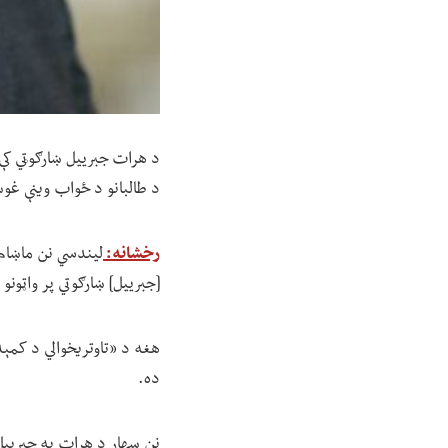
د هرات جبرییل ښارګوټي کې د 
د طالبانو د ځواب وینې غو
رخشانه:
[جبرییل] ښارګوتي پر واټونو
هغه د «تاوتریخوالي د کمېدو
ده.
نن سهار د هرات په جبرییل 