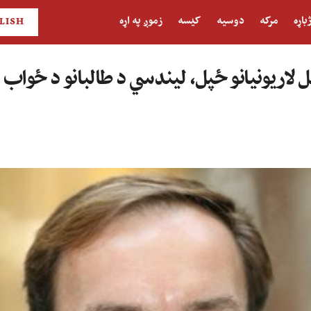
باړه
مرکه
دوسیه
کیسه
زموږ په اړه
LISH
 لاریونیانو ځپل، لیندسي د طالبانو د ځواب 