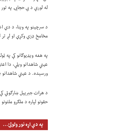
له لوري د بې حجابۍ په تور
د سرچینو په وینا، د دې اعت
مخامخ ډزې وکړې او لږ تر ل
په هغه ویډیوګانو کې په ټو
عیني شاهدانو ویلي، دا اعت
ورسېده. د عیني شاهدانو په
د هرات جبرییل ښارګوټي کې 
حقونو لپاره د ملګرو ملتونو
په دې اړه نور ولولئ...