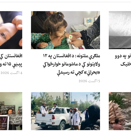
نو په دوو
ملګري ملتونه: د افغانستان په ۱۲
افغانستان کې
رخلیک
ولایتونو کې د ماشومانو خوارځواکي
پېښې ۱۵ ته ورسېدې
«بحراني» کچې ته رسېدلې
4 اگست 2026
5 اگست 2026