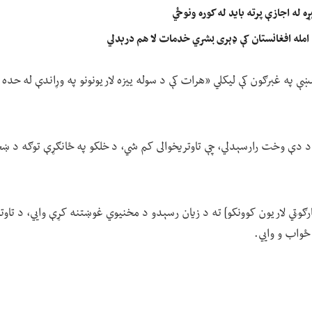
 له اجازې پرته باید له کوره ونوځي
امله افغانستان کې ډېری بشري خدمات لا هم درېدلي
په غبرګون کې لیکلي «هرات کې د سوله ییزه لاریونونو په وړاندې له حده ز
 دې وخت رارسېدلي، چې تاوتریخوالی کم شي، د خلکو په ځانګړې توګه د ښځو
وټي لاریون کوونکو] ته د زیان رسېدو د مخنیوي غوښتنه کړې وايي، د تاوتری
ځواب و وايي.