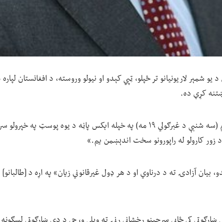
یو شمېر لاریونیانو تر ځپلو، ټپي کېدو او نیولو وروسته، د افغانستان لپاره 
ښتنه کړې ده.
لیندسي نن ماښام (سه شنبې د غبرګولي ۱۹ مه) په خپله اېکس پاڼه د یوه پوسټ پ
 د زور کارولو له راپورونو سخت اندېښمن یم.»
، بیان آزادۍ ته د درناوي او د هر ډول غیرقانوني زیان» په اړه د [طالبانو
ښارګوتي کې ځايي سرچینو رخشانې رنۍ ته ویلي و، چې د دې ښارګوټي لسګونه ت