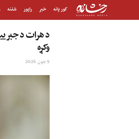
کور پانه
خبر
راپور
شننه
ژ
د هرات د جبرییل
وکړه
9 جون 2026