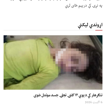
په نړۍ کې درېیم ځای لري
اړوندې لیکنې
ننګرهار کې د یوې ۱۲ کلنۍ نجلۍ جسد موندل شوی
6 اگست 2026