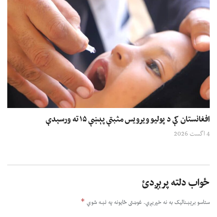
افغانستان کې د پولیو ویرویس مثبتې پېښې ۱۵ ته ورسېدې
4 اگست 2026
ځواب دلته پرېږدئ
*
ستاسو برېښناليک به نه خپريږي.
غوښتى ځایونه په نښه شوي