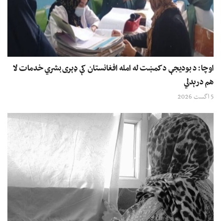
اوچا: د بودیجې د کمښت له امله افغانستان کې ډېری بشري خدمات لا
هم درېدلي
5 اگست 2026