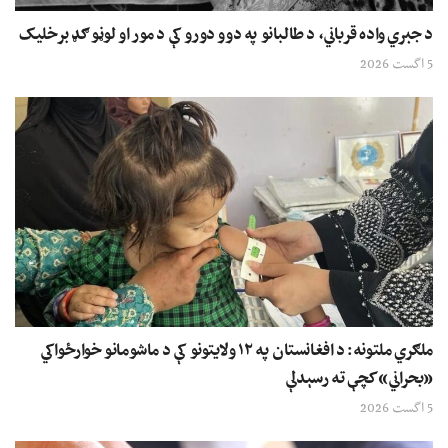
د جبري واده قرباني، د طالبانو په دوو دورو کې د مور او لوڼو ګډ برخلیک
5 اگست 2026
ملګري ملتونه: د افغانستان په ۱۲ ولایتونو کې د ماشومانو خوارځواکي
«بحراني» کچې ته رسېدلې
5 اگست 2026