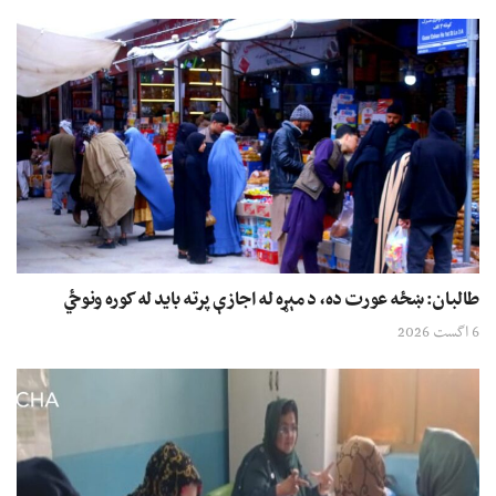
طالبان: ښځه عورت ده، د مېړه له اجازې پرته باید له کوره ونوځي
6 اگست 2026