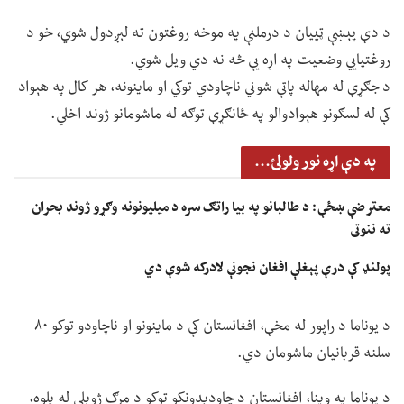
د دې پېښې ټپیان د درملنې په موخه روغتون ته لېږدول شوي، خو د
روغتیايي وضعیت په اړه یې څه نه دي ویل شوي.
د جګړې له مهاله پاتې شوني ناچاودي توکي او ماینونه، هر کال په هېواد
کې له لسګونو هېوادوالو په ځانګړې توګه له ماشومانو ژوند اخلي.
په دې اړه نور ولولئ...
معترضې ښځې: د طالبانو په بیا راتګ سره د میلیونونه وګړو ژوند بحران
ته ننوتی
پولنډ کې درې پېغلې افغان نجونې لادرکه شوې دي
د یوناما د راپور له مخې، افغانستان کې د ماینونو او ناچاودو توکو ۸۰
سلنه قربانیان ماشومان دي.
د یوناما په وینا، افغانستان د چاودېدونکو توکو د مرګ ژوبلې له پلوه،