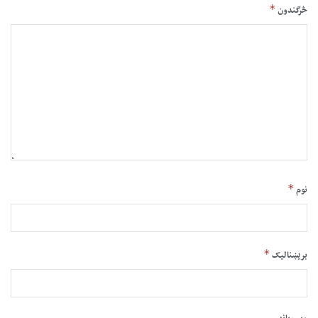
*
څرگندون
*
نوم
*
بریښنالیک