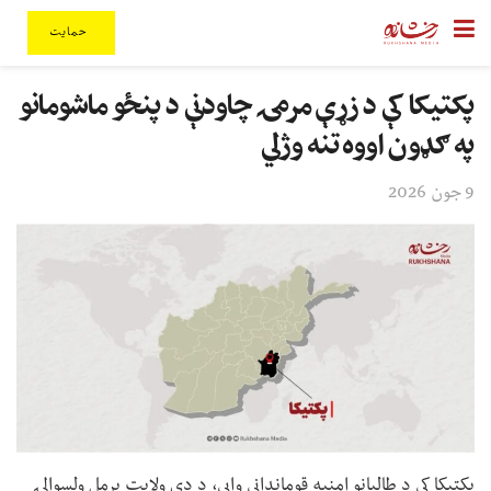
حمایت
پکتیکا کې د زړې مرمۍ چاودنې د پنځو ماشومانو
په ګډون اووه تنه وژلي
9 جون 2026
پکتیکا کې د طالبانو امنیه قومانداني وايي، د دې ولایت برمل ولسوالۍ