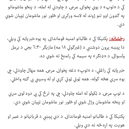
کې د «توپ» د یوې پخوانۍ مرمۍ د چاودنې له امله، د پنځو ماشومانو
په ګډون اوو تنو ژوند له لاسه ورکړی او څلور نور ماشومان ټپیان شوي
دي.
رخشانه:
پکتیکا کې د طالبانو امنیه قوماندانۍ په یوه خبرپاڼه کې ویلي،
دا پېښه پرون دوشنبې د (غبرګولي ۱۸ مه) مازیګر ۶:۳۰ بجې د برمل
ولسوالۍ د «ډنګر» په سیمه کې رامنځ ته شوې ده.
خبرپاڼه کې راغلي، د «توپ» دغه پخوانۍ مرمۍ هغه مهال چاودلې، چې
یوه سړي هڅه کوله، هغه ټوټې ټوټې کړي او له وسپنې یې ګټه واخلي.
د توپ مرمۍ د ټکولو له امله چاودلې، چې په ترڅ کې یې دوه لوی سړي
او پنځه ماشومان وژل شوي او څلور نور ماشومان ټپیان شوي دي.
پکتیکا کې د طالبانو امنیه قوماندانۍ د دې پېښې د قربانیانو د عمر او
هویت په اړه څه نه دي ویلي.