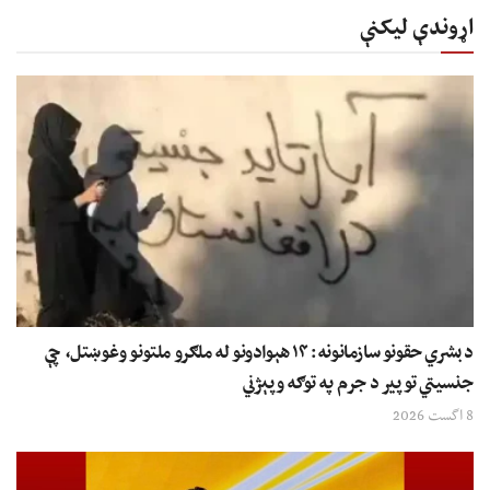
اړوندې لیکنې
د بشري حقونو سازمانونه: ۱۴ هېوادونو له ملګرو ملتونو وغوښتل، چې
جنسیتي توپير د جرم په توګه وپېژني
8 اگست 2026