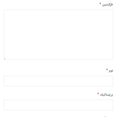
*
څرگندون
*
نوم
*
بریښنالیک