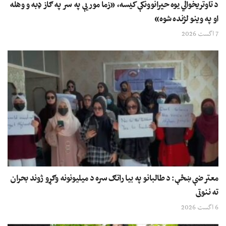
د تاوتریخوالي یوه حیرانوونکې کیسه، «زما مور یې په سر په ګاز ډبه و وهله
او په وینو لژنده شوه»
7 اگست 2026
معترضې ښځې: د طالبانو په بیا راتګ سره د میلیونونه وګړو ژوند بحران
ته ننوتی
6 اگست 2026