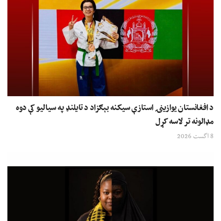
د افغانستان یوازینۍ استازې سیکنه بېګزاد د تایلنډ په سیالیو کې دوه
مډالونه تر لاسه کړل
8 اگست 2026