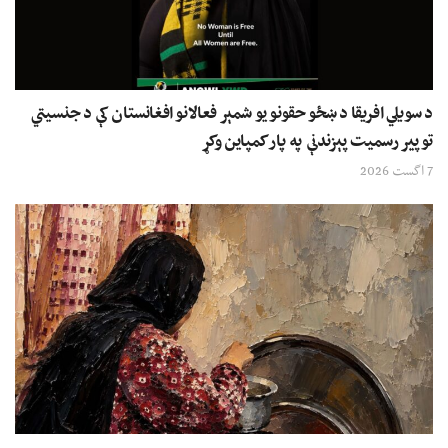
د سویلي افریقا د ښځو حقونو یو شمېر فعالانو افغانستان کې د جنسیتي
توپیر رسمیت پېزندنې په پار کمپاین وکړ
7 اگست 2026