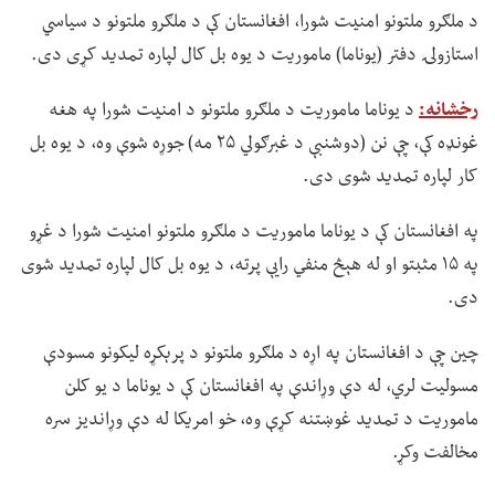
د ملګرو ملتونو امنیت شورا، افغانستان کې د ملګرو ملتونو د سیاسي
استازولۍ دفتر (یوناما) ماموریت د یوه بل کال لپاره تمدید کړی دی.
رخشانه:
د یوناما ماموریت د ملګرو ملتونو د امنیت شورا په هغه
غونډه کې، چې نن (دوشنبې د غبرګولي ۲۵ مه) جوړه شوې وه، د یوه بل
کار لپاره تمدید شوی دی.
په افغانستان کې د یوناما ماموریت د ملګرو ملتونو امنیت شورا د غړو
په ۱۵ مثبتو او له هېڅ منفي رایې پرته، د یوه بل کال لپاره تمدید شوی
دی.
چین چې د افغانستان په اړه د ملګرو ملتونو د پرېکړه لیکونو مسودې
مسولیت لري، له دې وړاندې په افغانستان کې د یوناما د یو کلن
ماموریت د تمدید غوښتنه کړې وه، خو امریکا له دې وړاندیز سره
مخالفت وکړ.