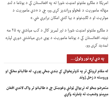
امریکا د ملګرو ملتونو امنیت شورا ته په افغانستان کې د یوناما د لنډ
مهاله ماموریت د غځولو وړاندیز کړی وو، چې د «دې ماموریت د
موثریت او د لګښتونو د بیا کتنې امکان برابري شي.»
د ملګرو ملتونو امنیت شورا د تېر لمریز کال د کب میاشتې په ۲۵ مه
نېټه، افغانستان کې د یوناما ماموریت د یوې درې میاشتنې دورې لپاره
تمدید کړی وو.
په دې اړه نور ولولئ...
له مقام لرونکې تر په تاوتریخوالي کې بندې ښځې پورې، له طالبانو مخکې او
وروسته د زحل ژوند
متعرضو ښځو له نړیوالې ټولنې وغوښتل چې د طالبانو تر واک لاندې افغان
مېرمنو وضعیت ته پاملرنه وکړي