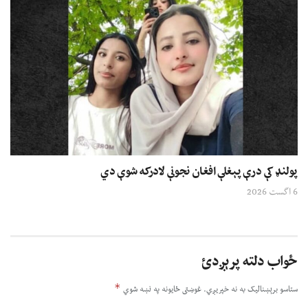
پولنډ کې درې پېغلې افغان نجونې لادرکه شوې دي
6 اگست 2026
ځواب دلته پرېږدئ
*
ستاسو برېښناليک به نه خپريږي.
غوښتى ځایونه په نښه شوي