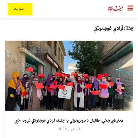
حمایت
Tag:
آزادي غوښتونکي
معترضې ښځې: طالبان د تاوتریخوالي په چلند، آزادي غوښتونکي غږونه ځپي
10 جون 2026