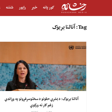
کور پانه
خبر
راپور
شننه
ژ
Tag:
آنالنا بربوک
آنالنا بربوک: د بشري حقونو د سختوسرغړونو په وړاندې
زغم کار نه ورکوي