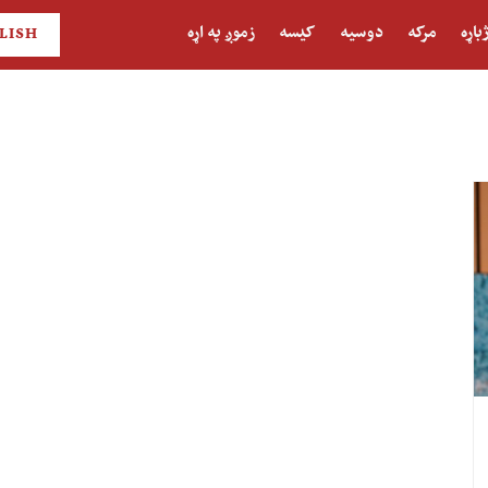
باړه
مرکه
دوسیه
کیسه
زموږ په اړه
LISH