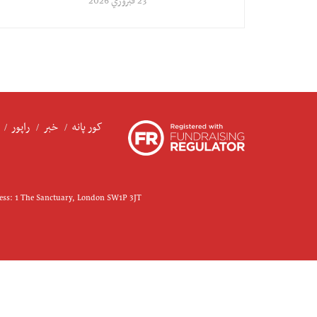
23 فبروري 2026
کور پانه
خبر
راپور
ress: 1 The Sanctuary, London SW1P 3JT