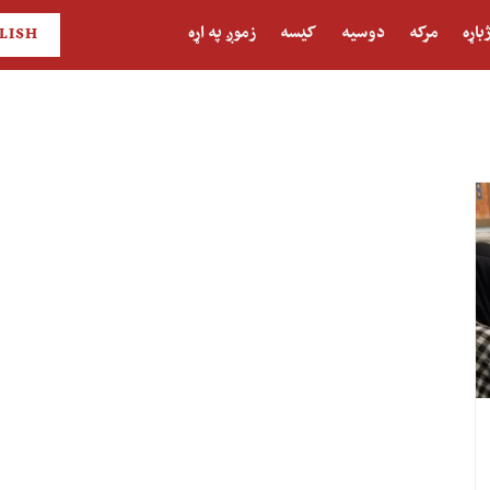
باړه
مرکه
دوسیه
کیسه
زموږ په اړه
LISH