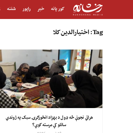
کور پانه
خبر
راپور
شننه
ژ
Tag:
اختیارالدین کلا
هراتي نجونې څه ډول د بهزاد انځورګرۍ سبک په ژوندي
ساتلو کې مرسته کوي؟