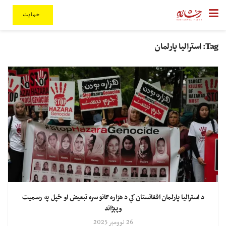
حمایت
Tag:
استرالیا پارلمان
د استرالیا پارلمان افغانستان کې د هزاره ګانو سره تبعیض او ځپل په رسمیت
وپېژاند
26 نوومبر 2025