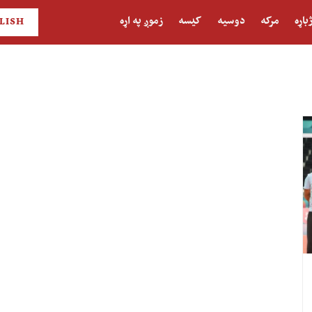
باړه
مرکه
دوسیه
کیسه
زموږ په اړه
LISH