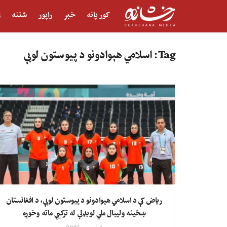
کور پانه
خبر
راپور
شننه
ژ
Tag:
اسلامي هېوادونو د پیوستون لوبې
ریاض کې د اسلامي هېوادونو د پیوستون لوبې، د افغانستان
ښځینه ولیبال ملي لوبډلې له ترکیې ماته وخوړه