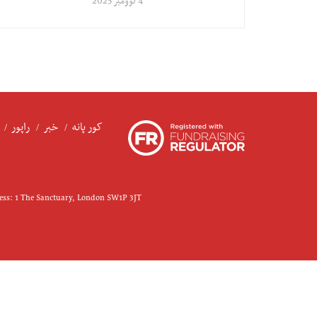
4 نوومبر 2025
کور پانه
خبر
راپور
ress: 1 The Sanctuary, London SW1P 3JT