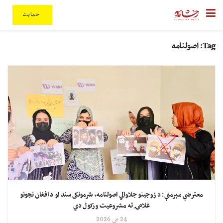
حمایت
Tag:
اصولنامه
معترضې مېرمنې: د زوجینو جلاوالي اصولنامه، شرمونکی سند او د افغان نجونو
غلامۍ ته مشروعیت ورکول دي
24 مې 2026