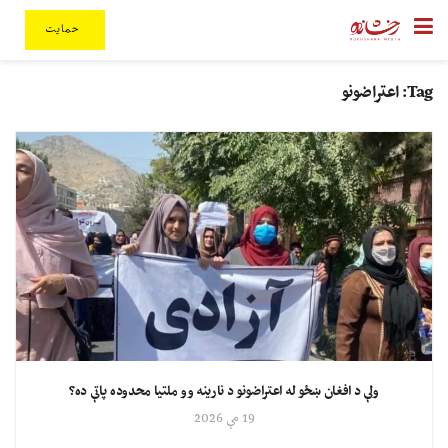
حمایت
Tag:
اعتراضونو
ولې د افغان ښځو له اعتراضونو د نارینه وو ملتیا محدوده پاتې ده؟
19 مې 2026