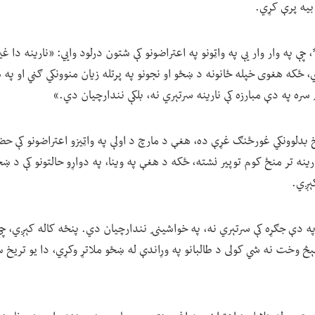
یه پرې کړي.
ې په وار وار یې په واټونو په اعتراضونو کې شتون درلود وايي: «نارینه دا 
 ځکه هغوی خپله ځانونه د ښځو او نجونو په پرتله زیان منوونکي ګڼي او په 
ره په دې مبارزه کې نارینه سرتېري نه، بلکې نندارچیان دي.»
بدلوونکي غورځنګ غړې ده، هغې د مارچ د اولې په واټیزو اعتراضونو کې حضو
ینه تر منځ کوم توپیر نشته، ځکه د هغې په وینا، په دواړو حالتونو کې د ښځ
ېږي.
په دې جګړه کې سرتېري نه، په خواشینۍ نندارچیان دي. پنځه کاله کېږي، چې
هېڅ وخت نه شي کولی د طالبانو په وړاندې له ښځو ملاتړ وکړي، دا یو تریخ