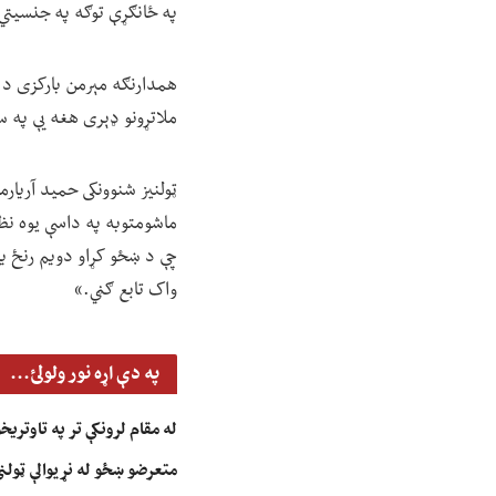
په ځانګړې توګه په جنسیتي مب
همدارنګه مېرمن بارکزی د ج
ملاتړونو ډېری هغه یې په سی
ټولنیز شنوونکی حمید آریارم
ماشومتوبه په داسې یوه نظ
چې د ښځو کړاو دویم رنځ یا
واک تابع ګڼي.»
په دې اړه نور ولولئ...
له مقام لرونکې تر په تاوتری
متعرضو ښځو له نړیوالې ټولن