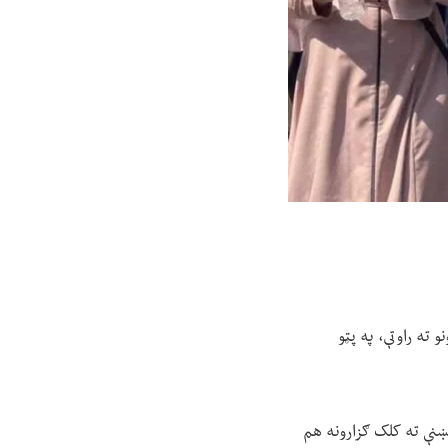
 ته راوتې، په پټو
ښنې ته کلک ګزارونه هم