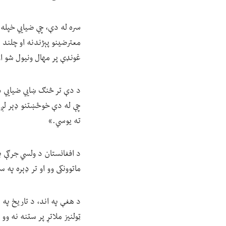
سره له دې، چې ضیايي خپله ه
غونډې پر مهال ونیول شو او د ۴۵ ورځو لپاره د طالبانو د استخباراتو په ریاست کې
د دې تر څنګ ښايي ضیايي د 
چې له دې خوځښتنو ډېر لږ ټ
ته یوسي.»
د افغانستان د ولسي جرګې پ
ماتوونکی وو او تر ډېره په
د هغې په اند، د تاریخ په 
ټولنیز ملاتړ پر ستنه نه وو 