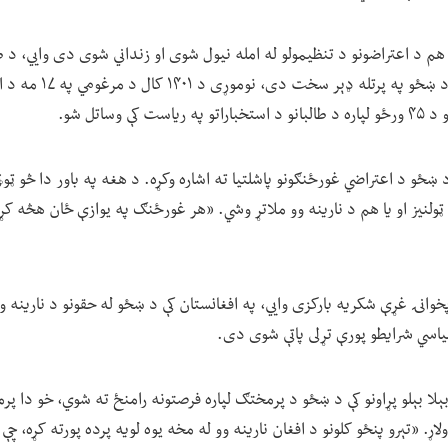
م د اعتراضونو د تنظیمولو له امله نیول شوی او زنداني شوی دی وايي، د طال
معترضینو پېژندنه او چلند د
 وساتل شو.
ښځو د اعتراضي غورځنګونو پاشلتیا ته اشاره وکړه. د هغه په باور دا څو ټ
ولنیز او یا هم د نارینه وو ملاتړ وشي. «هر غورځنګ په یوازې ځان هڅه ک
خوانۍ غړې شکریه بارکزی وايي، په افغانستان کې د ښځو له حقونو د نارینه و
 سیاسي شرایطو پورې تړلی پاتې شوی دی.
بېلا بېلو پړاونو کې د ښځو د پرمختګ لپاره فرصتونه رامنځ ته شوي، خو دا 
ولاړ. «تېرو پنځو کلونو د افغان نارینه وو له مخه یوه لویه پرده پورته کړه، 