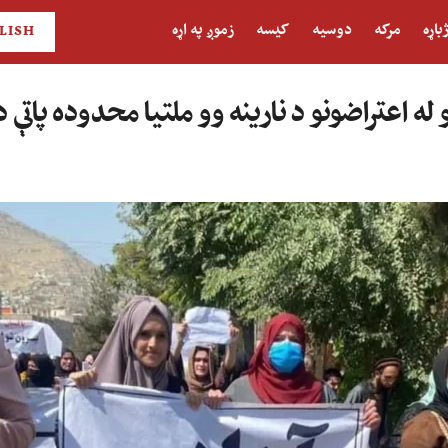
باړه
مرکه
دوسیه
کیسه
زموږ په اړه
LISH
له اعتراضونو د نارینه وو ملتیا محدوده پاتې د