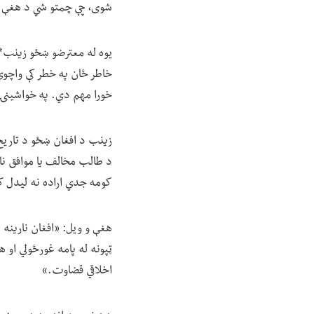
شوی، چې چمتو شي د هغې ب
یوه له معترضو ښځو زینب*، چ
خاطر ځان په خطر کې واچوي،
خورا مهم دي. په خواشینۍ س
زینب د افغان ښځو د تاریخ 
د طالب مخالف یا موافق نار
کومه جدي اراده نه لیدل ک
هغې و ویل: «افغان نارینه 
ټپونه له پامه غورځولي او 
اخلاقي قضاوت.»