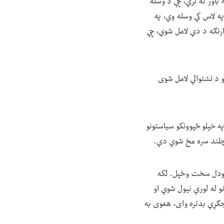
 باور نه لري، چې د وسله
په لاس کې وسله وي، په
رنګه د دې لامل شوې، چې
 د نشتوالي لامل شوی
په خپلو ځپوونکو سیاستونو
 چلند سره مخ شوي دي.
درلودل سخت وځپل. لکه
نو له لوري نیول شوي او
جګړې بدتره وای، هغوی به