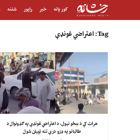
کور پانه
خبر
راپور
شننه
ژ
Tag:
اعتراضي غونډې
هرات کې د ښځو نیول، د اعتراضي غونډې په ګډونوال د
طالبانو په ډزو درې تنه ټپیان شول