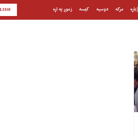
باړه
مرکه
دوسیه
کیسه
زموږ په اړه
LISH