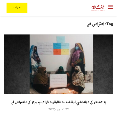
حمایت
Tag:
اعتراض غږ
په کندهار کې د یلدا شپې لمانځنه، د طالبانو د ځواک په مرکز کې د اعتراض غږ
22 دسمبر 2025