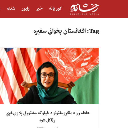
کور پانه
خبر
راپور
شننه
ژ
Tag:
افغانستان پخوانی سفیره
عادله راز د ملګرو ملتونو د خپلواکه مشتورتي پلاوي غړې
وټاکل شوه