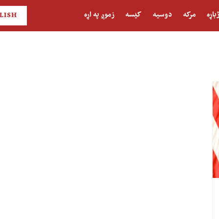
باړه
مرکه
دوسیه
کیسه
زموږ په اړه
LISH