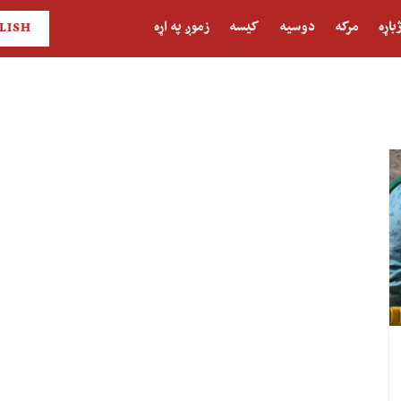
باړه
مرکه
دوسیه
کیسه
زموږ په اړه
LISH