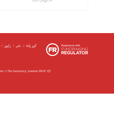
20 نوومبر 2025
کور پانه
خبر
راپور
ress: 1 The Sanctuary, London SW1P 3JT