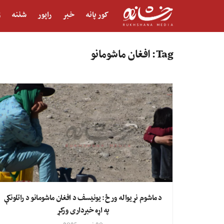
کور پانه
خبر
راپور
شننه
ژ
Tag:
افغان ماشومانو
د ماشوم نړیواله ورځ: یونیسف د افغان ماشومانو د راتلونکې
په اړه خبرداری ورکړ