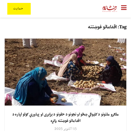
حمایت
Tag:
اقداماتو غوښتنه
ملګرو ملتونو د کلیوالي ښځو او نجونو د حقونو د برابری او پیاوړي کولو لپاره د
اقداماتو غوښتنه وکړه
15 اکتوبر 2025