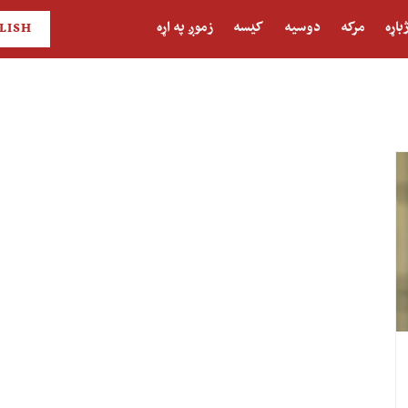
باړه
مرکه
دوسیه
کیسه
زموږ په اړه
LISH