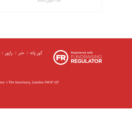
24 اکتوبر 2025
کور پانه
خبر
راپور
ress: 1 The Sanctuary, London SW1P 3JT