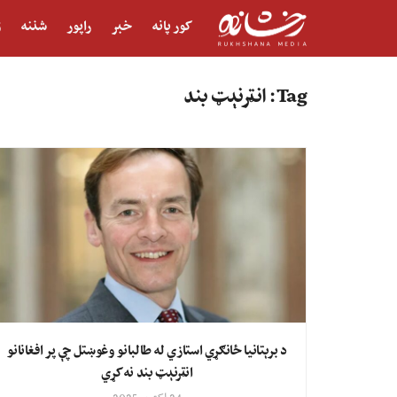
کور پانه
خبر
راپور
شننه
ژ
Tag:
انټرنېټ بند
د برېتانیا ځانګړي استازي له طالبانو وغوښتل چې پر افغانانو
انټرنېټ بند نه کړي