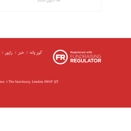
16 اکتوبر 2025
کور پانه
خبر
راپور
ress: 1 The Sanctuary, London SW1P 3JT