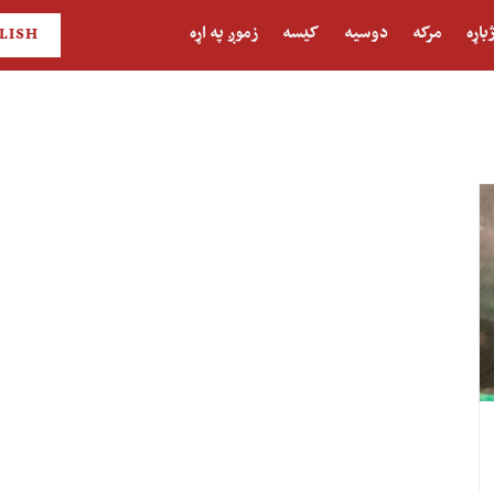
باړه
مرکه
دوسیه
کیسه
زموږ په اړه
LISH