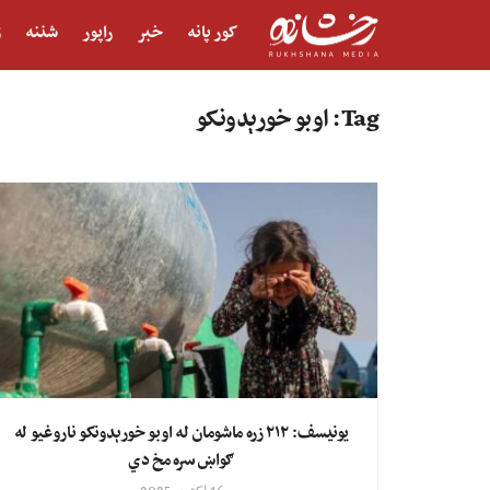
کور پانه
خبر
راپور
شننه
ژ
Tag:
اوبو خورېدونکو
یونیسف: ۲۱۲ زره ماشومان له اوبو خورېدونکو ناروغیو له
ګواښ سره مخ دي