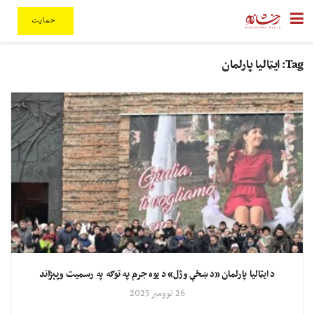
حمایت
Tag:
ایټالیا پارلمان
د ایټالیا پارلمان «د ښځې وژل» د یوه جرم په توګه په رسمیت وپېژاند
26 نوومبر 2025