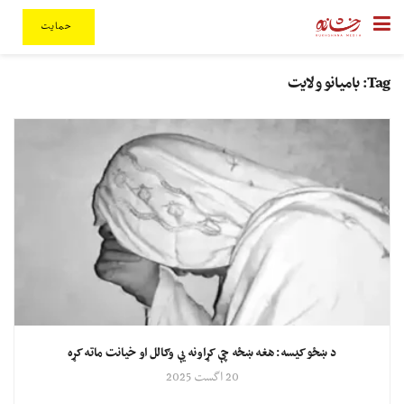
حمایت
Tag:
بامیانو ولایت
د ښځو کیسه: هغه ښځه چې کړاونه یې وګالل او خیانت ماته کړه
20 اگست 2025