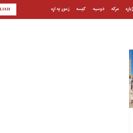
باړه
مرکه
دوسیه
کیسه
زموږ په اړه
LISH