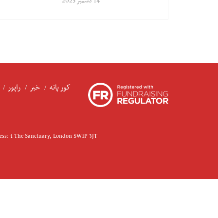
14 دسمبر 2025
کور پانه
خبر
راپور
ress: 1 The Sanctuary, London SW1P 3JT