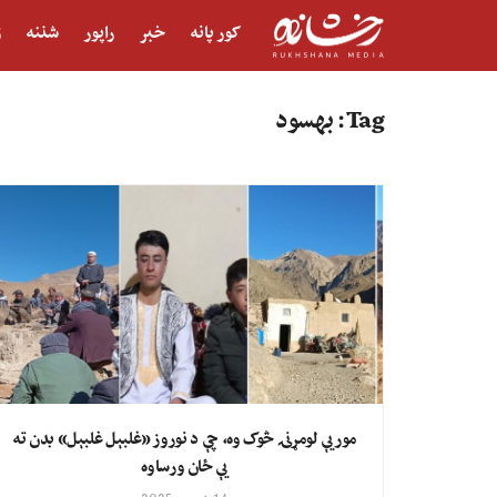
کور پانه
خبر
راپور
شننه
ژ
Tag:
بهسود
مور یې لومړنۍ څوک وه، چې د نوروز «غلبېل غلبېل» بدن ته
یې ځان ورساوه