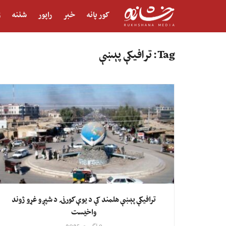
کور پانه
خبر
راپور
شننه
ژ
Tag:
ترافیکې پېښې
ترافیکې پېښې هلمند کې د یوې کورنۍ د شپږو غړو ژوند
واخیست