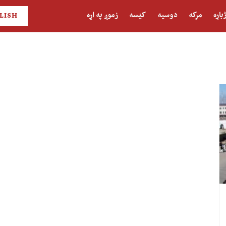
باړه
مرکه
دوسیه
کیسه
زموږ په اړه
LISH