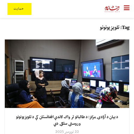
حمایت
Tag:
تلویزیونونو
د بیان د آزادۍ مرکز: د طالبانو تر واک لاندې افغانستان کې د تلوېزیونونو
وروستۍ سلګۍ دي
22 نوومبر 2025