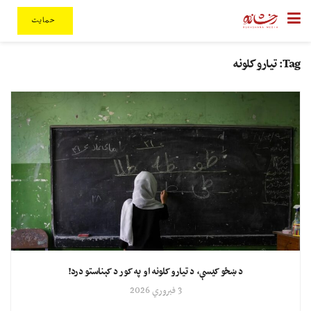
حمایت
Tag:
تیارو کلونه
د ښځو کیسې، د تیارو کلونه او په کور د کېناستو درد!
3 فبروري 2026