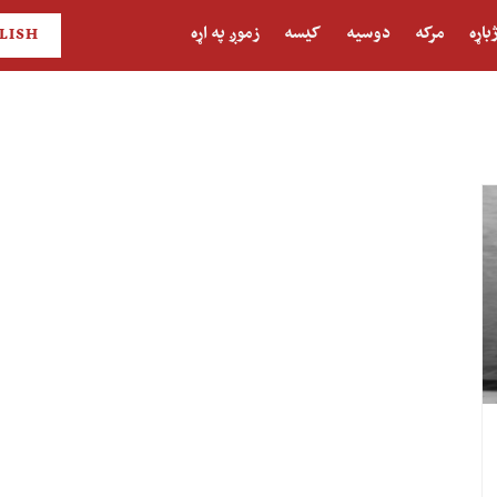
باړه
مرکه
دوسیه
کیسه
زموږ په اړه
LISH