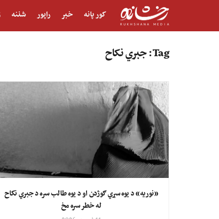
کور پانه
خبر
راپور
شننه
ژ
Tag:
جبري نکاح
«نوریه» د یوه سړي ګوژدن او د یوه طالب سره د جبري نکاح
له خطر سره مخ