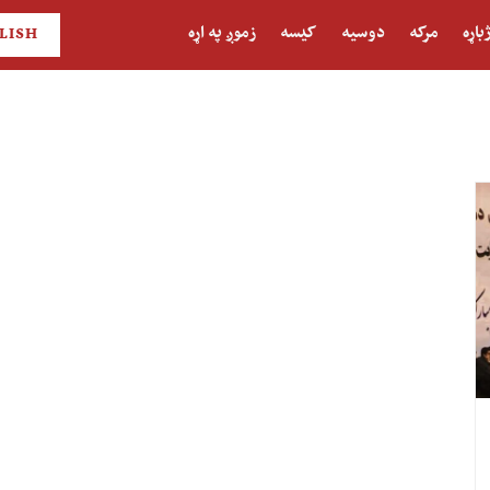
باړه
مرکه
دوسیه
کیسه
زموږ په اړه
LISH