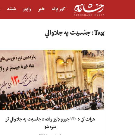
کور پانه
خبر
راپور
شننه
ژ
Tag:
جنسیت په جلاوالي
هرات کې د ۱۳۰ جوړو ډلیز واده د جنسیت په جلاوالي تر
سره شو